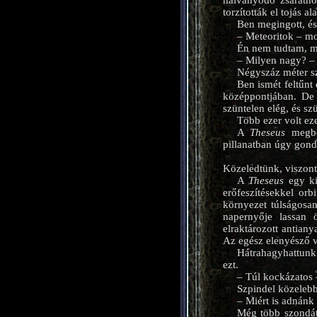
halványodó zsarátno
torzították el tojás a
Ben megingott, és
– Meteoritok – mo
Én nem tudtam, mit
– Milyen nagy? – 
Négyszáz méter sz
Ben ismét feltűnt
középpontjában. De 
szüntelen elég, és szü
Több ezer volt ez
A
Theseus
megbor
pillanatban úgy gond
Közeledtünk, viszont
A
Theseus
egy ki
erőfeszítésekkel or
környezet túlságosan
napernyője lassan 
elraktározott antian
Az egész elenyésző v
Hátrahagyhattunk 
ezt.
– Túl kockázatos –
Szpindel közelebb
– Miért is adnánk
Még több szondát