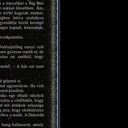
 a lencséiket a Big Ben
de sokkal élesebben. Ám,
en kívül hagytak minket.
ögben leírva szabályos
yenlítője körül keringő
ngra kaptak, lelassultak,
övetkeztetést.
Valószínűleg ennyi volt
sen gyorsan repült el, de
volna ott anélkül, hogy
pindel. – A hús ezt nem
d gépnek is.
mind ugyanolyan. Ha volt
tett kiszűrni.
ika egy elhaló sikolyát
ezárta a védőhálót, hogy
al teli ablakok sokasága
ég arra, hogy elraktározza
rítva a testét. A Dekorált
hang hallatszott, amely