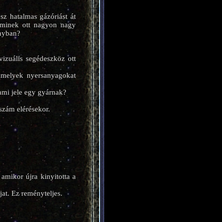
z hatalmas gázóriást át
laminek ott nagyon nagy
ányban?
izuális segédeszköz ott
amelyek nyersanyagokat
lami jele egy gyárnak?
szám elérésekor.
amikor újra kinyitotta a
at. Ez reményteljes.