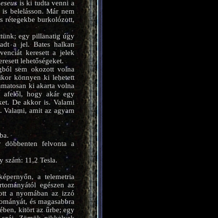
eseus
is ki tudta venni a
e is belelásson. Már nem
ös rétegekbe burkolózott,
tünk; egy pillanatig úgy
adt a jel. Bates halkan
enciát keresett a jelek
resett lehetőségeket.
ágból sem okozott volna
ikor könnyen ki lehetett
amatosan ki akarta volna
k afelől, hogy akár egy
ket. De akkor is. Valami
n. Valami, amit az agyam
ba.
y döbbenten felvonta a
y szám: 11,2 Tesla.
képernyőn, a telemetria
artományától egészen az
szott a nyomában az izzó
rtományát, és magasabbra
ében, kitört az űrbe; egy