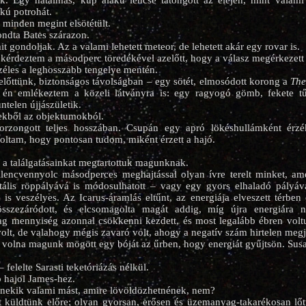
k. Egy hatalmas, kúp alakú lencse tátongott az elején, mint valam
lakú potrohát.
 minden megint elsötétült.
ndta Bates szárazon.
 gondoljak. Az a valami lehetett meteor, de lehetett akár egy rovar is.
kérdeztem a másodperc töredékével azelőtt, hogy a válasz megérkezett
éles a leghosszabb tengelye mentén.
 előttünk, biztonságos távolságban – egy sötét, elmosódott korong a
The
én emlékeztem a közeli látványra is: egy ragyogó gömb, fekete tű
ntelen újjászületik.
ekből az objektumokból.
zongott teljes hosszában. Csupán egy apró lökéshullámként érzé
oltam, hogy pontosan tudom, miként érzett a hajó.
 a találgatásainkat megtartottuk magunknak.
lencvennyolc másodperces meghajtással olyan ívre terelt minket, a
bitális röppályává is módosulhatott – vagy egy gyors elhaladó pályáv
 is veszélyes. Az Icarus-áramlás eltűnt, az energiája elveszett térben 
összezáródott, és elcsomagolta magát addig, míg újra energiára
yag mennyiség azonnal csökkenni kezdett, és most legalább ébren vol
olt, de valahogy mégis zavaró volt, ahogy a negatív szám hirtelen megje
volna magunk mögött egy bóját az űrben, hogy energiát gyűjtsön. Sus
 felelte Sarasti teketóriázás nélkül.
 hajol James-hez.
 nekik valami mást, amire lövöldözhetnének, nem?
 küldtünk előre; olyan gyorsan, erősen és üzemanyag-takarékosan lőt