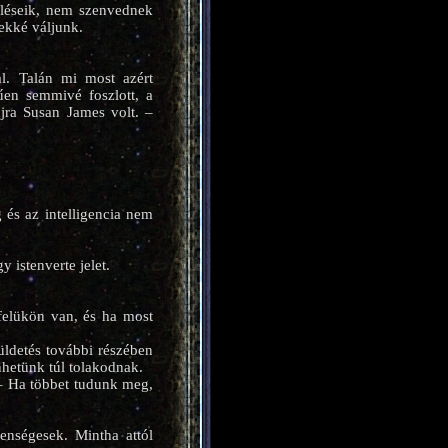
eléseik, nem szenvednek
ekké váljunk.
al. Talán mi most azért
űen semmivé foszlott, a
jra Susan James volt. –
és az intelligencia nem
 istenverte jelet.
.
felükön van, és ha most
ldetés további részében
nhetünk túl tolakodnak.
 – Ha többet tudunk meg,
enségesek. Mintha attól