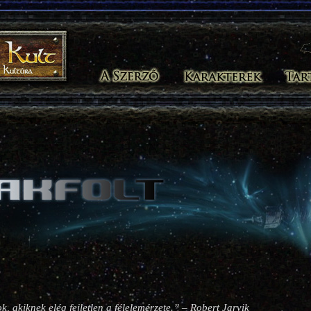
k, akiknek elég fejletlen a félelemérzete.” – Robert Jarvik