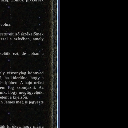
i száj. Zömök pikkelyek
 volna.
seus
elülső érzékelőinek
zzel a szívében, amely
keltük ezt, de abban a
mely viszonylag könnyed
á, ha kiderülne, hogy a
és időben. A hajó óriási
 nem fog szomjazni. Az
tunk, hogy megfigyeljük.
lent a kijelzőn.
an James meg is jegyezte
tük ki őket, hogy másra