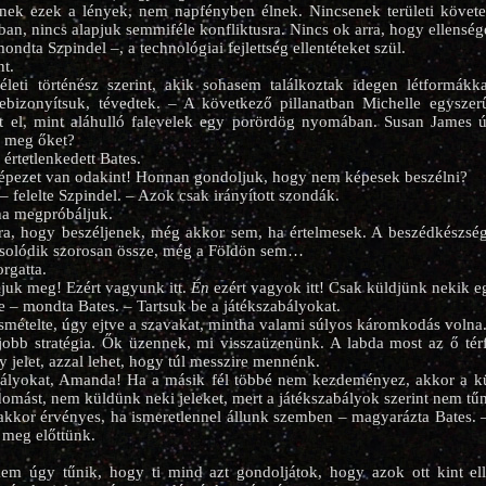
enek ezek a lények, nem napfényben élnek. Nincsenek területi követ
an, nincs alapjuk semmiféle konfliktusra. Nincs ok arra, hogy ellenség
dta Szpindel –, a technológiai fejlettség ellentéteket szül.
nt.
leti történész szerint, akik sohasem találkoztak idegen létformákk
ebizonyítsuk, tévedtek. – A következő pillanatban Michelle egyszer
t el, mint aláhulló falevelek egy porördög nyomában. Susan James ú
 meg őket?
értetlenkedett Bates.
épezet van odakint! Honnan gondoljuk, hogy nem képesek beszélni?
– felelte Szpindel. – Azok csak irányított szondák.
ha megpróbáljuk.
a, hogy beszéljenek, még akkor sem, ha értelmesek. A beszédkészség 
solódik szorosan össze, még a Földön sem…
rgatta.
juk meg! Ezért vagyunk itt.
Én
ezért vagyok itt! Csak küldjünk nekik egy
ze – mondta Bates. – Tartsuk be a játékszabályokat.
ismételte, úgy ejtve a szavakat, mintha valami súlyos káromkodás volna
gjobb stratégia. Ők üzennek, mi visszaüzenünk. A labda most az ő tér
 jelet, azzal lehet, hogy túl messzire mennénk.
ályokat, Amanda! Ha a másik fél többé nem kezdeményez, akkor a kü
omást, nem küldünk neki jeleket, mert a játékszabályok szerint nem tű
akkor érvényes, ha ismeretlennel állunk szemben – magyarázta Bates.
 meg előttünk.
 úgy tűnik, hogy ti mind azt gondoljátok, hogy azok ott kint ell