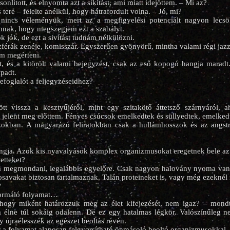
onlított, és elnyomta azt a sikítást, ami miatt idejöttem. – Mi az?
ere – felelte anélkül, hogy hátrafordult volna. – Jó, mi?
nincs véleményük, mert az a megfigyelési potenciált nagyon lecsö
ak, hogy megszegjem ezt a szabályt.
k jók, de ezt a sivítást tudnám nélkülözni.
szférák zenéje, komisszár. Egyszerűen gyönyörű, mintha valami régi jazz 
am megérteni.
t, és a kitörölt valami bejegyzést, csak az eső kopogó hangja maradt
apadt.
efoglalót a feljegyzéseidhez?
tt vissza a kesztyűjéről, mint egy szitakötő áttetsző szárnyáról, a
 jelent meg előttem. Fényes csúcsok emelkedtek és süllyedtek, emelkedte
okban. A magyarázó feliratokban csak a hullámhosszok és az angstr
ngja. Azok kis nyavalyások komplex organizmusokat eregetnek bele az
etteket?
a megmondani, legalábbis egyelőre. Csak nagyon halovány nyoma van,
savakat biztosan tartalmaznak. Talán proteineket is, vagy még ezeknél i
?
formáló folyamat…
 hogy miként határozzuk meg az élet kifejezését, nem igaz? – mon
 élne túl sokáig odalenn. De ez egy hatalmas légkör. Valószínűleg ne
 újraélesszék az egészet beoltás révén.
r a folyamat alaposan felgyorsítható önmásoló beoltó organizmusokkal.