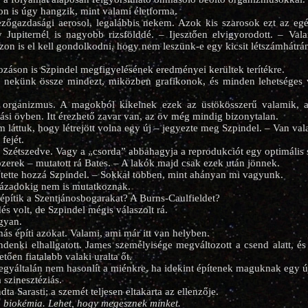
 is úgy hangzik, mint valami életforma.
zőgazdasági aerosol, legalábbis nekem. Azok kis szarosok ezt az egés
y Jupiternél is nagyobb rizsfölddé. – Ijesztően elvigyorodott. – Va
on is el kell gondolkodni, hogy nem leszünk-e egy kicsit létszámhátr
záson is Szpindel megfigyelésének eredményei kerültek terítékre.
a nekünk össze mindezt, miközben grafikonok, és minden lehetséges v
 organizmus. A magokból kikelnek ezek az üstökösszerű valamik, 
ási övben. Itt érezhető zavar van, az öv még mindig bizonytalan.
 láttuk, hogy létrejött volna egy új – jegyezte meg Szpindel. – Van va
fejét.
. Szétszedve. Vagy a „csorda” abbahagyja a reprodukciót egy optimális 
zerek – mutatott rá Bates. – A lakók majd csak ezek után jönnek.
 tette hozzá Szpindel. – Sokkal többen, mint ahányan mi vagyunk.
zázadokig nem is mutatkoznak.
 építik a Szentjánosbogarakat? A Burns-Caulfieldet?
és volt, de Szpindel mégis válaszolt rá.
gyan.
ás építi azokat. Valami, ami már itt van helyben.
ndenki elhallgatott. James személyisége megváltozott a csend alatt, és 
tően fiatalabb valaki uralta őt.
egyáltalán nem hasonlít a miénkre, ha idekint építenek maguknak egy új
a szinesztéziás.
ta Sarasti; a szemét teljesen eltakarta az ellenzője.
 biokémia. Lehet, hogy megesznek minket.