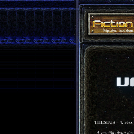
THESEUS – 4. rész
„A vezetők olyan jóso