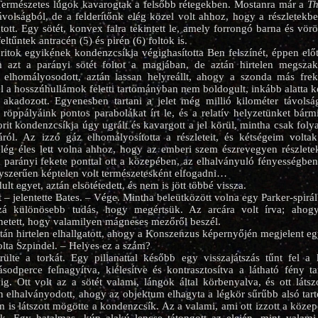
Természetes lúgok kavarogtak a felsőbb rétegekben. Mostanra már a
Th
távolságból, de a felderítőnk elég közel volt ahhoz, hogy a részletekb
ott. Egy sötét, konvex falra tekintett le, amely forrongó barna és vör
ltűntek antracén (5) és pirén (6) foltok is.
ritok egyikének kondenzcsíkja végighasította Ben felszínét, éppen előt
 azt a parányi sötét foltot a magjában, de aztán hirtelen megszak
elhomályosodott, aztán lassan helyreállt, ahogy a szonda más frekv
l a hosszúhullámok feletti tartományban nem boldogult, inkább alatta ke
 akadozott. Egyenesben tartani a jelet még millió kilométer távols
 röppályáink pontos parabolákat írt le, és a relatív helyzetünket bárm
rit kondenzcsíkja úgy ugrált és kavargott a jel körül, mintha csak foly
áról. Az izzó gáz elhomályosította a részleteit, és kétségeim volta
 elég éles lett volna ahhoz, hogy az emberi szem észrevegyen részlete
 parányi fekete ponttal ott a közepében, az elhalványuló fényességbe
gyszerűen képtelen volt természetesként elfogadni…
lt egyet, aztán elsötétedett, és nem is jött többé vissza.
 – jelentette Bates. – Vége. Mintha beleütközött volna egy Parker-spirál
zá különösebb tudás, hogy megértsük. Az arcára volt írva; ahog
hetett, hogy valamilyen mágneses mezőről beszél.
tán hirtelen elhallgatott, ahogy a Konszenzus képernyőjén megjelent eg
ta Szpindel. – Helyes ez a szám?
rülte a torkát. Egy pillanattal később egy visszajátszás tűnt fel a 
sodperce felnagyítva, kiélesítve és kontrasztosítva a látható fény t
ig. Ott volt az a sötét valami, lángok által körbenyalva, és ott lát
n elhalványodott, ahogy az objektum elhagyta a légkör sűrűbb alsó ta
m is látszott mögötte a kondenzcsík. Az a valami, ami ott izzott a közep