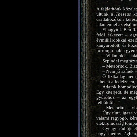
A felderítőnk közele
ültünk a
Theseus
kö
csatlakozókon keresz
talán ennél az első 
Elhagytuk Ben Ra
felől érkezett – eg
évmilliárdokkal ezel
kanyarodott, és köze
forrongó hab a gyémá
– Villámok? – talá
Szpindel megrázta 
– Meteoritok. Bizt
– Nem jó színek – 
Ő fizikailag nem
lehetett a fedélzeten,
Adatok hömpölyögt
Egy kiterjedt, de mé
gyűrűhöz – az egyk
felhőktől.
– Meteoritok – vi
Úgy tűnt, igaza v
valami ragyogó, kéré
elektromosság tompa 
Gyenge rádiójelek
nagy mennyiségben.