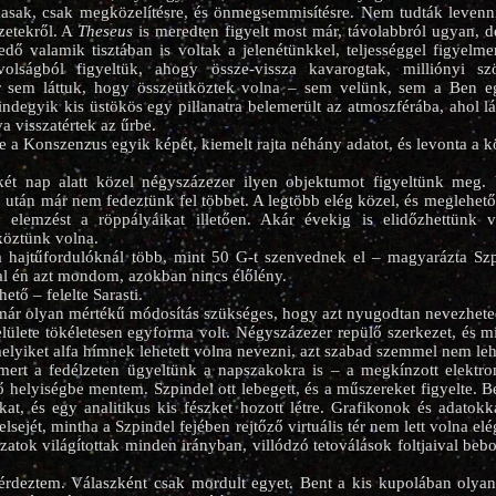
masak, csak megközelítésre, és önmegsemmisítésre. Nem tudták levenni
zetekről. A
Theseus
is meredten figyelt most már, távolabbról ugyan, 
ő valamik tisztában is voltak a jelenétünkkel, teljességgel figyelm
olságból figyeltük, ahogy össze-vissza kavarogtak, milliónyi sz
r sem láttuk, hogy összeütköztek volna – sem velünk, sem a Ben eg
ndegyik kis üstökös egy pillanatra belemerült az atmoszférába, ahol lá
va visszatértek az űrbe.
e a Konszenzus egyik képét, kiemelt rajta néhány adatot, és levonta a k
ét nap alatt közel négyszázezer ilyen objektumot figyeltünk meg. 
 után már nem fedeztünk fel többet. A legtöbb elég közel, és meglehető
gy elemzést a röppályáikat illetően. Akár évekig is elidőzhettünk 
köztünk volna.
 hajtűfordulóknál több, mint 50 G-t szenvednek el – magyarázta Sz
val én azt mondom, azokban nincs élőlény.
ető – felelte Sarasti.
már olyan mértékű módosítás szükséges, hogy azt nyugodtan nevezhete
ülete tökéletesen egyforma volt. Négyszázezer repülő szerkezet, és 
elyiket alfa hímnek lehetett volna nevezni, azt szabad szemmel nem lehe
mert a fedélzeten ügyeltünk a napszakokra is – a megkínzott elektron
 helyiségbe mentem. Szpindel ott lebegett, és a műszereket figyelte. B
okat, és egy analitikus kis fészket hozott létre. Grafikonok és adatokk
elsejét, mintha a Szpindel fejében rejtőző virtuális tér nem lett volna el
ázatok világítottak minden irányban, villódzó tetoválások foltjaival bebo
érdeztem. Válaszként csak mordult egyet. Bent a kis kupolában olyan 