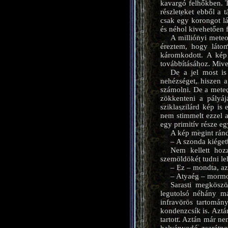
kavargó felhőkben. 
részleteket ebből a 
csak egy korongot lát
és néhol kivehetően fe
A milliónyi meteo
éreztem, hogy látom
káromkodott. A kép 
továbbításához. Mive
De a jel most is
nehézséget, hiszen a
számolni. De a meteo
zökkenteni a pályáj
sziklaszilárd kép is
nem stimmelt ezzel a
egy primitív része e
A kép megint rándu
– A szonda kiégett
Nem kellett hoz
szemöldökét tudni le
– Ez – mondta, az
– Atyaég – mormol
Sarasti megköszö
legutolsó néhány má
infravörös tartomány
kondenzcsík is. Aztá
tartott. Aztán már ne