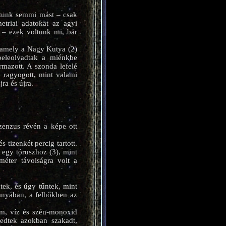
áltunk semmi mást – csak
triai adatokat az agyi
s – ezek voltunk mi, bár
, amely a Nagy Kutya (2)
 beleolvadtak a miénkbe
rmazott. A szonda lefelé
e ragyogott, mint valami
ra és újra.
zenzus révén a képe ott
tizenkét percig tartott.
 egy tóruszhoz (3), mint
éter távolságra volt a
tek, és úgy tűntek, mint
rányában, a felhőkben az
ium, víz és szén-monoxid
edtek azokban szakadt,