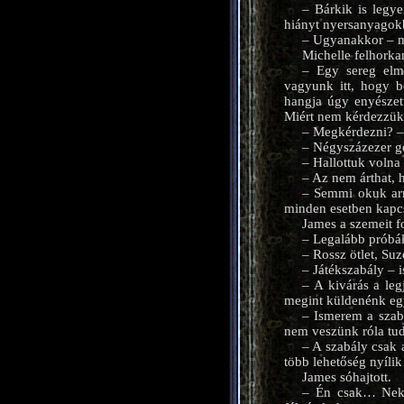
– Bárkik is legy
hiányt nyersanyagokb
– Ugyanakkor – mon
Michelle felhorka
– Egy sereg elmé
vagyunk itt, hogy b
hangja úgy enyészet
Miért nem kérdezzük
– Megkérdezni? – 
– Négyszázezer g
– Hallottuk volna 
– Az nem árthat, 
– Semmi okuk arr
minden esetben kapc
James a szemeit fo
– Legalább próbál
– Rossz ötlet, Su
– Játékszabály – 
– A kivárás a le
megint küldenénk egy
– Ismerem a szab
nem veszünk róla tud
– A szabály csak 
több lehetőség nyílik
James sóhajtott.
– Én csak… Nekem