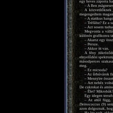
egy heves záporra has
– A Ben mágneses t
A közvetítőknek 
megengedtem magamn
– A statikus hango
– Tréfálsz? Ez a 
– Azt sosem tudt
Megvonta a vállá
különös grafikonra t
– Akarsz egy össz
– Persze.
– Akkor itt van.
A fény tükröződö
elnyelődési spektrum
másodperces szakasz
meg.
– Ez micsoda?
– Az űrbúvárok fi
– Mennyire összet
– Azt nehéz voln
De cukrokat és amino
– Élet? Mikrobák
Egy idegen terra
– Az attól függ,
Deinococcus
(9) sem
azon dolgoznak, hogy
Ha így volt, akko