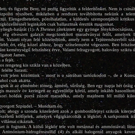
dett, és figyelte Bent, mi pedig figyeltük a felderítőnket. Nem is csin
zponti részében, miközben a rendszer továbbította nekünk a teleme
tül. Elengedhetetlen, pótolhatatlan, a küldetés szempontjából kritiku
megközelítésnél leginkább csak ballasztnak éreztük magunkat.
yliegh-határát (1). A
Theseus
rátekintett egy gyönge fénykibocsátásra
y rég elveszett galaxis megcsonkított maradványai felől, amelyek
őtt. Valami olyan felé közeledtünk, amely nem a Tejútrendszerből szá
lebb ért, elég közel ahhoz, hogy színelemzést végezzen. Ben felszín
nt keménységű felszínhez érve. Valami felragyogott, halovány szikra új
lgatott James.
a fejét.
os rengeteg kis szikla van a közelben.
felelte Sarasti.
 volt jelen közöttünk – most is a sátrában tartózkodott –, de a Kons
 ahol csak akarta.
ek át az elmémbe: tömeg, átmérő, sűrűség. Ben egy napja hét óráig és 
gis masszív öv keringett az egyenlítője körül, amely inkább hasonlított
ori holdak porrá zúzott maradéka, amely majdnem fél millió kilom
gyorgott Szpindel. – Mondtam én.
olt; ahogy a szonda közeledett azok a gombostűfejnyi szikrák kiterjed
széletű kötőjelek, amelyek végigkarcolták a légkört. A sarkpontok i
villámai cikáztak.
et is fogtunk. A külső légkör tele volt metánnal és ammóniával; lít
 Ammónium-hidrogénszulfid (4) és alkáli halogenid anyagok kever