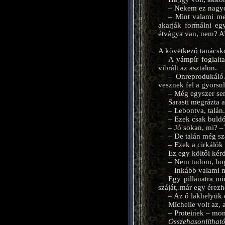
– Nekem ez nagyon
– Mint valami me
akarják formálni eg
étvágya van, nem? Az
A következő tanácsko
A vámpír foglalt
vibrált az asztalon.
– Önreprodukáló
vesznek fel a gyorsul
– Még egyszer sem
Sarasti megrázta a 
– Lebontva, talán
– Ezek csak buldó
– Jó sokan, mi? –
– De talán még s
– Ezek a cirkálók
Ez egy költői kérd
– Nem tudom, ho
– Inkább valami m
Egy pillanatra mi
száját, már egy érezhe
– Az ő lakhelyük 
Michelle volt az, 
– Proteinek – mond
Összehasonlítható