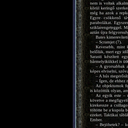
nem is voltak alkal
körül keringő szerke
még ha azok a repked
Egyre csökkenő táv
parabolákat. Egysze
sziklarengeteggel. Mi
aztán újra felgyorsul
Bates kimerevített
– Scramjet (7).
Kevesebb, mint k
belőlük, mert egy idő
Sarasti készített e
bármelyikükkel is üt
– A gyorsabbak a
képes elviselni, szó
– A hús megerősíth
– Igen, de ehhez 
Az objektumok fel
is közöttük olyan, am
Az egyik este – 
követve a megfigyelő
kirekessze a csillag
töltötte be a kupola b
ezeket. Taktikai tábl
Ember.
– Bejöhetek? – k