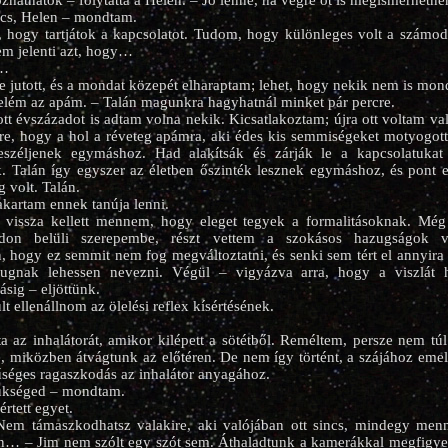
ozhatnátok – folytatta a Helen. – Jó lenne, ha végre őt is megismerhetn
ncs, Helen – mondtam.
, hogy tartjátok a kapcsolatot. Tudom, hogy különleges volt a számod
em jelenti azt, hogy…
y…
 jutott, és a mondat közepét elharaptam; lehet, hogy nekik nem is mon
felém az apám. – Talán magunkra hagyhatnál minket pár percre.
tt évszázadot is adtam volna nekik. Kicsatlakoztam; újra ott voltam va
re, hogy a hol a réveteg apámra, aki édes kis semmiségeket motyogot
eszéljenek egymáshoz. Had alakítsák és zárják le a kapcsolatuka
. Talán így egyszer az életben őszinték lesznek egymáshoz, és pont e
 volt. Talán.
kartam ennek tanúja lenni.
 vissza kellett mennem, hogy eleget tegyek a formalitásoknak. Mé
ádon belüli szerepembe, részt vettem a szokásos hazugságok v
hogy ez semmit nem fog megváltoztatni, és senki sem tért el annyira
azugnak lehessen nevezni. Végül – vigyázva arra, hogy a viszlát 
ásig – eljöttünk.
lt ellenállnom az ölelési reflex kísértésének.
ta az inhalátorát, amikor kilépett a sötétből. Reméltem, persze nem tú
, miközben átvágtunk az előtéren. De nem így történt, a szájához emelt
séges ragaszkodás az inhalátor anyagához.
zükséged – mondtam.
értett egyet.
em támaszkodhatsz valakire, aki valójában ott sincs, mindegy men
… – Jim nem szólt egy szót sem. Áthaladtunk a kamerákkal megfigyelt