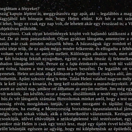
megláttam a fényeket?
zág kapuin léptem át, meggyászolva egy apát, aki – legalábbis a ma
Nagyjából két hónapja már, hogy Helen eltűnt. Két hét a mi szám
 lehet, hogy ez csak egy nap volt, de lehetett akár egy évszázad is; a V
ubjektívan működik.
isszajönni. Csak olyan körülmények között volt hajlandó találkozni a fé
ssal. De az nem panaszkodott. Olyan gyakran látogatta, amennyire a n
 aztán már csak minden második héten. A házasságuk úgy romlott el
zési ideje telik, de az apám mégis rendre felkereste, és elfogadta a feltéte
voltam vele én is, az anyám mellett. Különleges alkalom volt, mert akk
este két hónapig feküdt nyugodtan, együtt a másik ötszáz új felemelke
adon látogatható volt. Persze ez a fajta érintkezés nem volt túl val
ett volna, hiszen a test maga nem képes beszélni. De legalább ott v
yenesek. Helen arcának alja kilátszott a fejére borított csuklya alól, á
rinthettük. Apám sokszor meg is tette. Talán Helen valahol nagyon mély
 le kell zárnia a kosarat, és meg kell szabadulnia a maradványoktól. A 
kezett az utolsó nap, amikor ott állhattam az anyám mellett. Jim még eg
olt nekünk, ám később, azon a napon, átszállították a testét egy tárol
ő, hús és vér látogatók számára. Biztosítottak minket arról, hogy a test
osság révén mozgásban tartják, a testet mozgatni és táplálni fogj
isszatérjen, ha esetleg a Mennyország borzalmas tapasztalatokkal jár
 mégis, olyan sokak voltak, akik a felemelkedést választották. Keringt
sonkítják, idővel eltávolítják a szükségtelenné váló testrészeket, egy
ilyenkor már Helen is csak egy torzó lesz, majd egy újabb évvel később 
előtt lehántják egészen az agyáig, hogy mi kiléphetnénk az épületből,