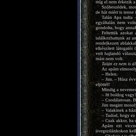
míg el nem érkezik a 
Szóbeszédek, mond
de hát miért is tenn
Talán Apa tudta 
egyáltalán nem voln
gondolta, hogy annak 
Feltettük azokat
találkozhattunk az a
rendelkezett ablakka
elkészített látogató
volt hajlandó válasz
mást nem volt.
Talán ez nem is ál
Az apám elmosoly
– Helen.
– Jim. – Húsz évve
eljöttél!
Mindig a nevemen 
– Itt boldog vagy
– Csodálatosan. Bá
Jim megint mosol
– Valakinek a házt
– Tudod, hogy ez 
– Csak akkor, ha c
Apám ezt viccne
üvegszilánkokon kell