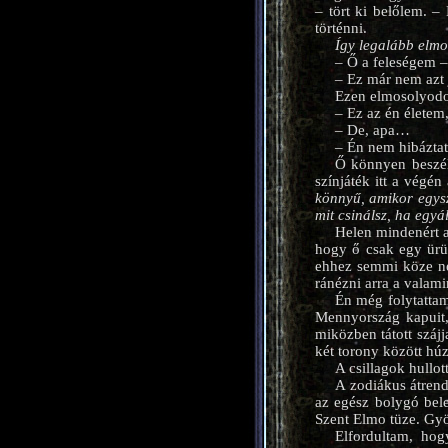
– tört ki belőlem. –
történni.
Így legalább elmo
– Ő a feleségem 
– Ez már nem azt j
Ezen elmosolyodo
– Ez az én életem
– De, apa…
– Én nem hibáztat
Ő könnyen beszél.
színjáték itt a végé
könnyű, amikor egys
mit csinálsz, ha egy
Helen mindenért a
hogy ő csak egy ürü
ehhez semmi köze ne
ránézni arra a valamir
Én még folytattam
Mennyország kapuit,
miközben tátott száj
két torony között h
A csillagok hullot
A zodiákus átrend
az egész bolygó bel
Szent Elmo tüze. Gyön
Elfordultam, hog