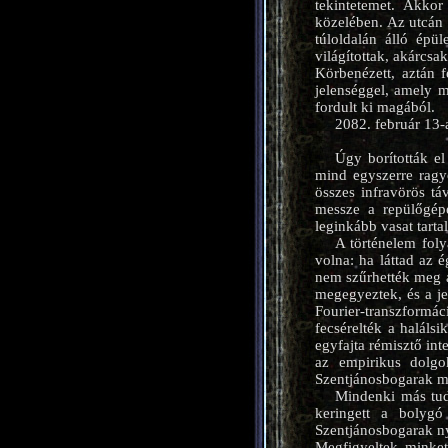
tekintetemet. Akkor
közelében. Az utcán
túloldalán álló épü
világítottak, akárcs
Körbenézett, aztán f
jelenséggel, amely m
fordult ki magából.
2082. február 13-a
Úgy borították el
mind egyszerre ragyo
összes infravörös tá
messze a repülőgépe
leginkább vasat tarta
A történelem foly
volna: ha láttad az 
nem szűrhették meg a
megegyeztek, és a je
Fourier-transzformác
fecsérelték a halálsi
egyfajta rémisztő int
az empirikus dolgo
Szentjánosbogarak m
Mindenki más tud
keringett a bolygó
Szentjánosbogarak ny
Megfigyeltek minket