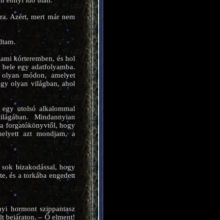
ém ennyi idő után.
ra. Azért, mert már nem
dtam.
lami kórteremben, és hol
t bele egy adatfolyamba.
t olyan módon, amelyet
gy olyan világban, ahol
g egy utolsó alkalommal
ilágában. Mindannyian
 a forgatókönyvtől, hogy
helyett azt mondjam, a
l sok bizakodással, hogy
e, és a torkába engedett
nyi hormont szippantasz
 bejáraton. – Ő elment!