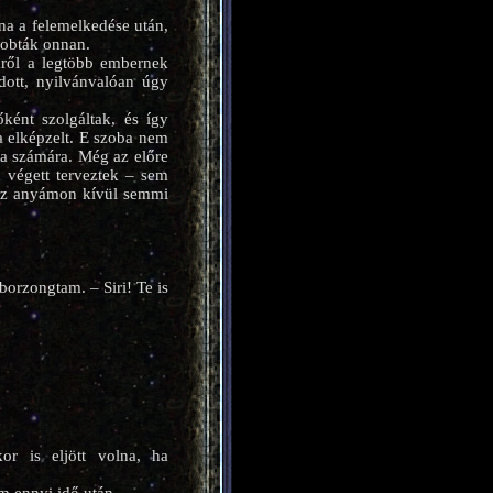
na a felemelkedése után,
dobták onnan.
kről a legtöbb embernek
dott, nyilvánvalóan úgy
ként szolgáltak, és így
a elképzelt. E szoba nem
ga számára. Még az előre
a végett terveztek – sem
l az anyámon kívül semmi
borzongtam. – Siri! Te is
r is eljött volna, ha