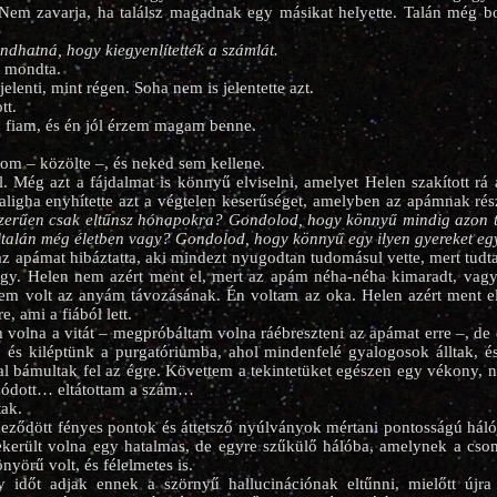
 Nem zavarja, ha találsz magadnak egy másikat helyette. Talán még bo
ndhatná, hogy kiegyenlítették a számlát.
– mondta.
elenti, mint régen. Soha nem is jelentette azt.
tt.
, fiam, és én jól érzem magam benne.
om – közölte –, és neked sem kellene.
 Még azt a fájdalmat is könnyű elviselni, amelyet Helen szakított rá
n aligha enyhítette azt a végtelen keserűséget, amelyben az apámnak rés
zerűen csak eltűnsz hónapokra? Gondolod, hogy könnyű mindig azon tö
általán még életben vagy? Gondolod, hogy könnyű egy ilyen gyereket egy
z apámat hibáztatta, aki mindezt nyugodtan tudomásul vette, mert tudt
gy. Helen nem azért ment el, mert az apám néha-néha kimaradt, vagy 
m volt az anyám távozásának. Én voltam az oka. Helen azért ment el
e, ami a fiából lett.
 volna a vitát – megpróbáltam volna ráébreszteni az apámat erre –, de
 és kiléptünk a purgatóriumba, ahol mindenfelé gyalogosok álltak, és
jal bámultak fel az égre. Követtem a tekintetüket egészen egy vékony, n
úzódott… eltátottam a szám…
tak.
eződött fényes pontok és áttetsző nyúlványok mértani pontosságú háló
ekerült volna egy hatalmas, de egyre szűkülő hálóba, amelynek a cso
yörű volt, és félelmetes is.
y időt adjak ennek a szörnyű hallucinációnak eltűnni, mielőtt új