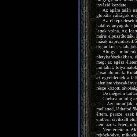
invázió kezdete.
Az apám talán ism
globális válságok id
Az elképzelésekb
halálos anyagokat j
lettek volna. Az Icar
máris elpusztították
másik naprendszerből
organikus csatahajók 
Ahogy mindenki
pletykafészkekben, 
meg; az egész életem
mintákat, folyamatok
társadalomnak. Korá
az egyenletnek a fel
jelenléte visszakénys
része közötti távolsá
De mégsem tudtam 
Chelsea mindig az
– Azt mondják, m
melletted, láthatod 
értem, persze, ezek
emberi, civilizált e
nem azok. Érted, mir
Nem értettem. Akk
rejtőzködve, miközbe