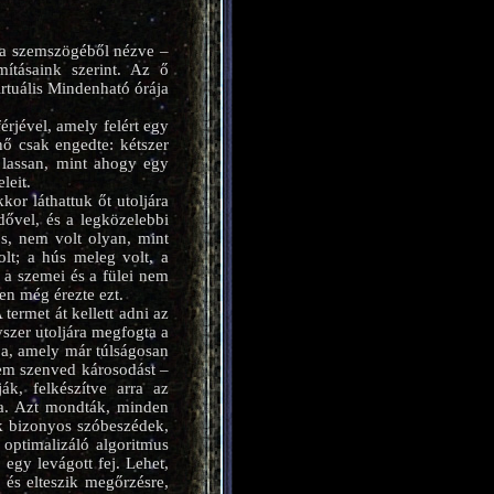
ga szemszögéből nézve –
ításaink szerint. Az ő
irtuális Mindenható órája
rjével, amely felért egy
ő csak engedte: kétszer
 lassan, mint ahogy egy
leit.
or láthattuk őt utoljára
dővel, és a legközelebbi
ós, nem volt olyan, mint
olt; a hús meleg volt, a
m a szemei és a fülei nem
en még érezte ezt.
termet át kellett adni az
yszer utoljára megfogta a
óba, amely már túlságosan
 nem szenved károsodást –
ák, felkészítve arra az
na. Azt mondták, minden
ek bizonyos szóbeszédek,
 optimalizáló algoritmus
egy levágott fej. Lehet,
 és elteszik megőrzésre,