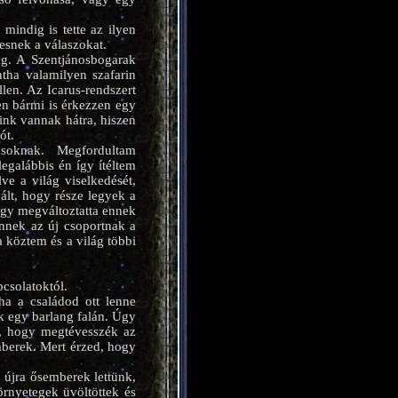
mindig is tette az ilyen
esnek a válaszokat.
ig. A Szentjánosbogarak
tha valamilyen szafarin
llen. Az Icarus-rendszert
en bármi is érkezzen egy
ink vannak hátra, hiszen
ót.
soknak. Megfordultam
galábbis én így ítéltem
ve a világ viselkedését,
ált, hogy része legyek a
gy megváltoztatta ennek
ennek az új csoportnak a
a köztem és a világ többi
csolatoktól.
a a családod ott lenne
k egy barlang falán. Úgy
z, hogy megtévesszék az
mberek. Mert érzed, hogy
 újra ősemberek lettünk,
örnyetegek üvöltöttek és