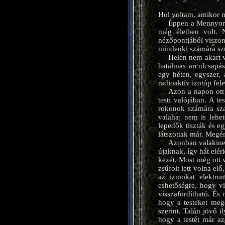
Hol voltam, amikor 
Éppen a Mennyors
még életben volt. 
nézőpontjából viszont
mindenki számára sz
Helen nem akart v
hatalmas arculcsapá
egy héten, egyszer,
radioaktív izotóp fele
Azon a napon ott 
testi valójában. A t
rokonok számára szab
valaha; nem is lehet
lepedők tiszták és eg
látszottak már. Megé
Azonban valakinek
újaknak, így hát elér
kezét. Most még ott v
zsúfolt lett volna el
az izmokat elektrom
eshetőségre, hogy v
visszafordítható. És
hogy a testeket megc
szerint. Talán jövő 
hogy a testét már az