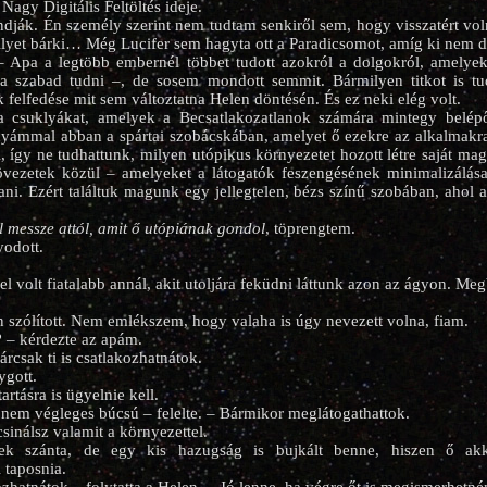
Nagy Digitális Feltöltés ideje.
ják. Én személy szerint nem tudtam senkiről sem, hogy visszatért vol
e ilyet bárki… Még Lucifer sem hagyta ott a Paradicsomot, amíg ki nem 
– Apa a legtöbb embernél többet tudott azokról a dolgokról, amelye
a szabad tudni –, de sosem mondott semmit. Bármilyen titkot is tu
felfedése mit sem változtatna Helen döntésén. És ez neki elég volt.
 a csuklyákat, amelyek a Becsatlakozatlanok számára mintegy belépő
nyámmal abban a spártai szobácskában, amelyet ő ezekre az alkalmakr
l, így ne tudhattunk, milyen utópikus környezetet hozott létre saját ma
i övezetek közül – amelyeket a látogatók feszengésének minimalizálás
tani. Ezért találtuk magunk egy jellegtelen, bézs színű szobában, aho
l messze attól, amit ő utópiának gondol
, töprengtem.
odott.
l volt fiatalabb annál, akit utoljára feküdni láttunk azon az ágyon. Meg
szólított. Nem emlékszem, hogy valaha is úgy nevezett volna, fiam.
? – kérdezte az apám.
rcsak ti is csatlakozhatnátok.
ygott.
artásra is ügyelnie kell.
nem végleges búcsú – felelte. – Bármikor meglátogathattok.
sinálsz valamit a környezettel.
k szánta, de egy kis hazugság is bujkált benne, hiszen ő akko
 taposnia.