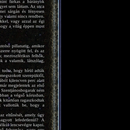
mint farkas a bárányok
yet sem láttam. Az utca
emei sárgán és fényesen
gy valami nincs rendben.
ekkel, vagy azzal az égi
 hogy a világ éppen most
tolsó pillanatig, amikor
zerre nyögött fel, és az
a; mezoszférikus felhők,
k a valamik, látszólag,
 tudta, hogy hírül adták
 megszokott szerepüktől,
ból kilencven perc alatt
 már megjelentek az első
 a Szentjánosbogarak nem
e abban a végső kórusban,
ik kitartóan ragaszkodtak
t vallották be, hogy a
az eltűnését, amely úgy
agyott lefedetlenül? A
élkül lencsevégre kapni.
lső felvonása, vagy egy