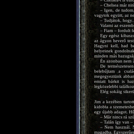
– Chelsea-t is elh
– Chelsea már ni
– Igen, de tudom
vagytok együtt, az n
– Tudjátok, hog
Valami az eszembe
– Fiam – fordult 
Egy egész kibaszo
az ágyon heverő test
Hagyni kell, had b
helyesnek gondolnak
minden más hazugság
Én azonban nem a
De természetesen
belebújtam a csal
megegyeztünk abban, 
emiatt bárkit is h
legközelebbi találkoz
Elég sokáig sikerü
Jim a kezében tartot
kidobta a szemetesbe
egy újabb adagot. Hű
– Már nincs rá s
– Talán így van – 
– Nem használ. N
magadba. Egyszerűen