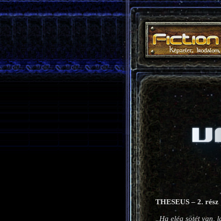
THESEUS – 2. rész
„Ha elég sötét van, 