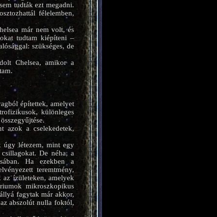
 sem tudták ezt megadni.
osztozhattál félelemben,
Chelsea már nem volt, és
kat tudtam kiépíteni –
lósággal: szükséges, de
dolt Chelsea, amikor a
dtam.
gból építettek, amelyet
rofizikusok, különleges
 összegyűjtése.
t azok a cselekedetek,
 úgy létezem, mint egy
 csillagokat. De néha, a
gásában. Ha ezekben a
elvényezett teremtmény,
ik az ízületeken, amelyek
ériumok mikroszkopikus
állyá fagytak már akkor,
z abszolút nulla foktól,