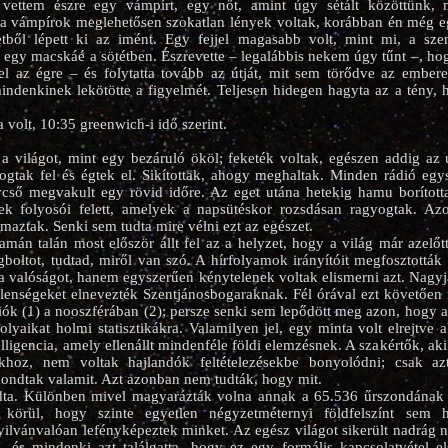
 vettem észre egy vámpírt, egy nőt, amint úgy sétált közöttünk, 
 a vámpírok meglehetősen szokatlan lények voltak, korábban én még eg
letből lépett ki az imént. Egy fejjel magasabb volt, mint mi, a sz
ak egy macskáé a sötétben. Észrevette – legalábbis nekem úgy tűnt –, ho
el az égre – és folytatta tovább az útját, mit sem törődve az ember
indenkinek lekötötte a figyelmét. Teljesen hidegen hagyta az a tény,
 volt, 10:35 greenwich-i idő szerint.
 a világot, mint egy bezáruló ököl; feketék voltak, egészen addig az u
gtak fel és égtek el. Sikítottak, ahogy meghaltak. Minden rádió egys
vcső megvakult egy rövid időre. Az eget utána hetekig hamu borított
k folyosói felett, amelyek a napsütéskor rozsdásan ragyogtak. Azo
lmaztak. Senki sem tudta mire vélni ezt az egészet.
amán talán most először állt fel az a helyzet, hogy a világ már azelőtt
égboltot, tudtad, miről van szó. A hírfolyamok irányítóit megfosztották
 valóságot, hanem egyszerűen kénytelenek voltak elismerni azt. Nagyjá
lenségeket elnevezték Szentjánosbogaraknak. Fél órával ezt követően
iók (1) a nooszférában (2); persze senki sem lepődött meg azon, hogy
kolyaikat holmi statisztikákra. Valamilyen jel, egy minta volt elrejtv
elligencia, amely ellenállt mindenféle földi elemzésnek. A szakértők, ak
khoz, nem voltak hajlandók feltételezésekbe bonyolódni; csak az
ondtak valamit. Azt azonban nem tudták, hogy mit.
ta. Különben mivel magyarázták volna annak a 65.536 űrszondának 
 körül, hogy szinte egyetlen négyzetméternyi földfelszínt sem h
ilvánvalóan lefényképeztek minket. Az egész világot sikerült nadrág n
, és mindenki azt találgatta, hogy ez egy formális kapcsolatvétel e