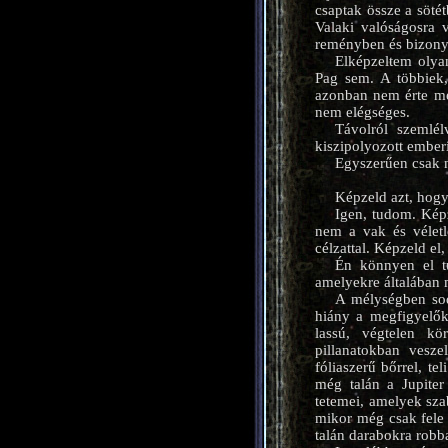
csaptak össze a söté
Valaki valóságosra v
reményben és bizony
Elképzeltem olyan
Pag sem. A többiek
azonban nem érte me
nem elégséges.
Távolról szemlé
kiszipolyozott emberi
Egyszerűen csak n
Képzeld azt, hogy
Igen, tudom. Kép
nem a vak és véletl
célzattal. Képzeld e
Én könnyen el t
amelyekre általában
A mélységben sod
hiány a megfigyelők 
lassú, végtelen kö
pillanatokban vesze
fóliaszerű bőrrel, te
még talán a Jupiter
tetemei, amelyek sza
mikor még csak fele 
talán darabokra robba