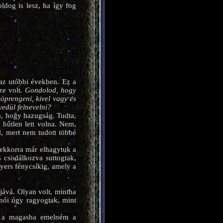
ldog is lesz, ha így fog
 az utóbbi években. Ez a
ze volt.
Gondolod, hogy
prengeni, kivel vagy és
edül felnevelni?
a, hogy hazugság. Tudta,
hűtlen lett volna. Nem,
, mert nem tudott többé
 ekkorra már elhagytuk a
 csodálkozva suttogtak,
yers fénycsíkig, amely a
jává. Olyan volt, mintha
mói úgy ragyogtak, mint
ra a magasba emelném a