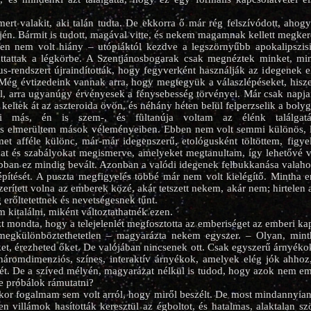
ert valakit, aki talán tudta. De ekkorra ő már rég felszívódott, ahogy 
ején. Bármit is tudott, magával vitte, és nekem magamnak kellett megker
en nem volt hiány – utópiáktól kezdve a legszörnyűbb apokalipszis
uttattak a légkörbe. A Szentjánosbogarak csak megnéztek minket, min
us-rendszert újraindították, hogy fegyverként használják az idegenek e
. Még évtizedeink vannak arra, hogy megtegyük a válaszlépéseket, hisz
, arra ugyanúgy érvényesek a fénysebesség törvényei. Már csak napja
keltek át az aszteroida övön, és néhány héten belül felperzselik a bolyg
 más, én is szem-, és fültanúja voltam az élénk találgatá
és elmerültem mások véleményeiben. Ebben nem volt semmi különös, le
et afféle különc, már-már idegenszerű, etológusként töltöttem, figyel
at és szabályokat megismerve, amelyeket megtanultam, így lehetővé v
bban ez mindig bevált. Azonban a valódi idegenek felbukkanása valaho
építését. A puszta megfigyelés többé már nem volt kielégítő. Mintha 
zerített volna az emberek közé, akár tetszett nekem, akár nem; hirtelen 
g erőltetettnek és nevetségesnek tűnt.
kitalálni, miként változtathatnék ezen.
t mondta, hogy a telejelenlét megfosztotta az emberiséget az emberi kap
egkülönböztethetetlen – magyarázta nekem egyszer. – Olyan, minth
őket, érezheted őket. De valójában nincsenek ott. Csak egyszerű árnyéko
 háromdimenziós, színes, interaktív árnyékok, amelyek elég jók ahho
lmét. De a szíved mélyén, magyarázat nélkül is tudod, hogy azok nem e
e próbálok rámutatni?
or fogalmam sem volt arról, hogy miről beszélt. De most mindannyian
n villámok hasították keresztül az égboltot, és hatalmas, alaktalan sz