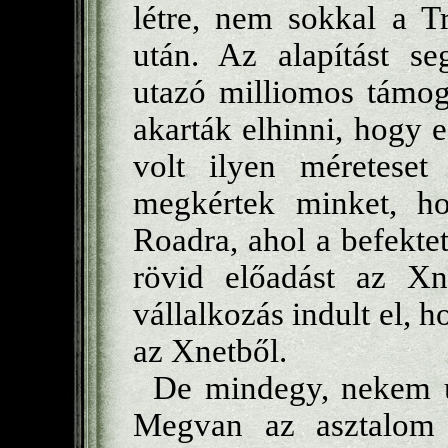
létre, nem sokkal a Tr
után. Az alapítást se
utazó milliomos támog
akarták elhinni, hogy 
volt ilyen méretese
megkértek minket, h
Roadra, ahol a befektet
rövid előadást az Xne
vállalkozás indult el, 
az Xnetből.
De mindegy, nekem 
Megvan az asztalom e