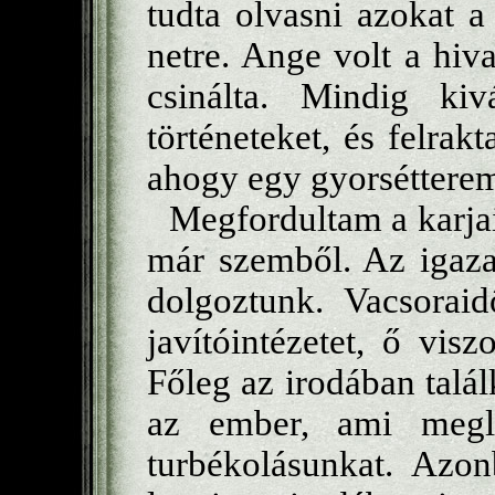
tudta olvasni azokat a
netre. Ange volt a hiv
csinálta. Mindig kiv
történeteket, és felrak
ahogy egy gyorsétterem
Megfordultam a karjai
már szemből. Az igaza
dolgoztunk. Vacsorai
javítóintézetet, ő vis
Főleg az irodában talál
az ember, ami megle
turbékolásunkat. Azon