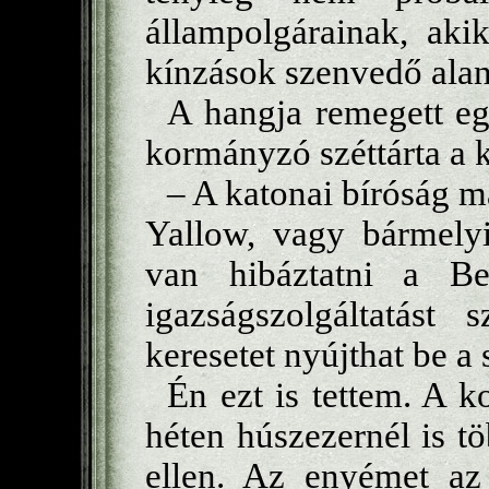
állampolgárainak, aki
kínzások szenvedő alan
A hangja remegett egy
kormányzó széttárta a k
– A katonai bíróság m
Yallow, vagy bármely
van hibáztatni a Bel
igazságszolgáltatást 
keresetet nyújthat be a
Én ezt is tettem. A k
héten húszezernél is tö
ellen. Az enyémet az