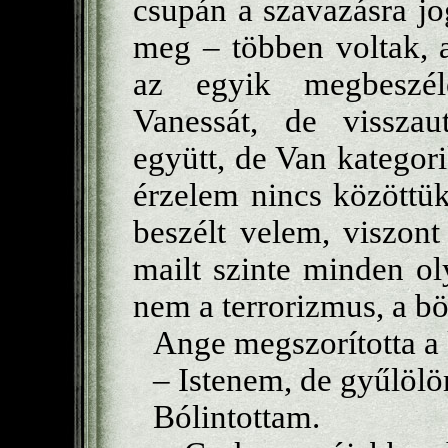
csupán a szavazásra jo
meg – többen voltak, 
az egyik megbeszél
Vanessát, de visszaut
együtt, de Van kategor
érzelem nincs közöttük
beszélt velem, viszon
mailt szinte minden o
nem a terrorizmus, a bö
Ange megszorította a
– Istenem, de gyűlölö
Bólintottam.