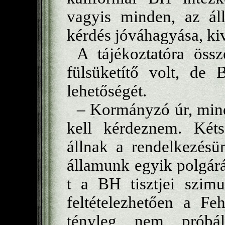
vagyis minden, az áll
kérdés jóváhagyása, kiv
A tájékoztatóra össze
fülsüketítő volt, de 
lehetőségét.
– Kormányzó úr, mind
kell kérdeznem. Kéts
állnak a rendelkezésü
államunk egyik polgár
t a BH tisztjei szimu
feltételezhetően a Fe
tényleg nem próbál