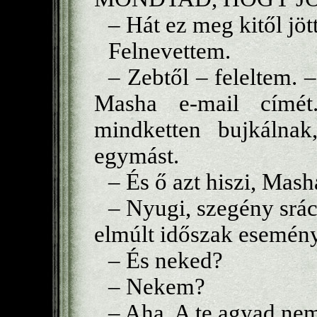
– Hát ez meg kitől jöt
Felnevettem.
– Zebtől – feleltem.
Masha e-mail címét
mindketten bujkálnak
egymást.
– És ő azt hiszi, Mas
– Nyugi, szegény srác
elmúlt időszak esemény
– És neked?
– Nekem?
– Aha. A te agyad nem