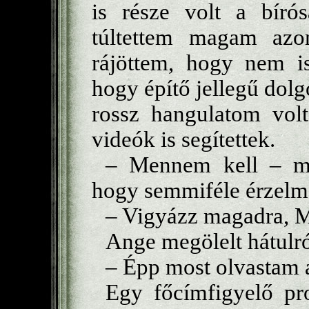
is része volt a bíró
túltettem magam azo
rájöttem, hogy nem is
hogy építő jellegű dol
rossz hangulatom vo
videók is segítettek.
– Mennem kell – mo
hogy semmiféle érzelm
– Vigyázz magadra, Ma
Ange megölelt hátulró
– Épp most olvastam 
Egy főcímfigyelő pr