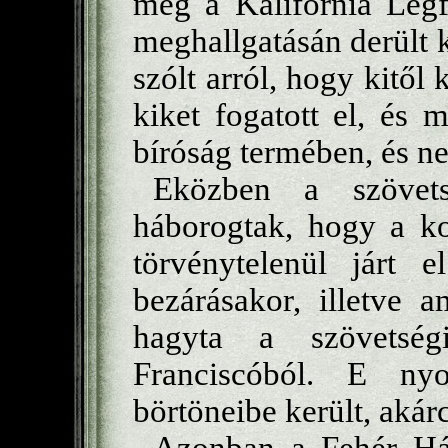
még a Kalifornia Legf
meghallgatásán derült 
szólt arról, hogy kitől 
kiket fogatott el, és
bíróság termében, és ne
Eközben a szövet
háborogtak, hogy a ko
törvénytelenül járt e
bezárásakor, illetve 
hagyta a szövetség
Franciscóból. E ny
börtöneibe került, akár