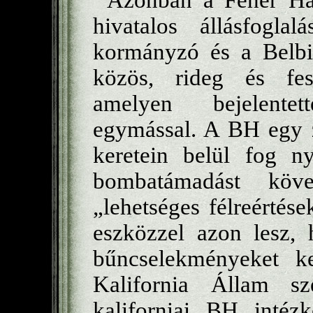
Azonban a Fehér Há
hivatalos állásfogl
kormányzó és a Belbiz
közös, rideg és feszü
amelyen bejelente
egymással. A BH egy zá
keretein belül fog n
bombatámadást köve
„lehetséges félreérté
eszközzel azon lesz, 
bűncselekményeket ke
Kalifornia Állam s
kaliforniai BH intézk