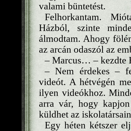
valami büntetést.
Felhorkantam. Mió
Házból, szinte minde
álmodtam. Ahogy fölém
az arcán odaszól az em
– Marcus… – kezdte Ba
– Nem érdekes – fel
videót. A hétvégén me
ilyen videókhoz. Minde
arra vár, hogy kapjon
küldhet az iskolatársai
Egy héten kétszer elj