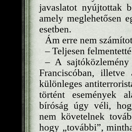
javaslatot nyújtottak 
amely meglehetősen e
esetben.
Ám erre nem számíto
– Teljesen felmentett
– A sajtóközlemény
Franciscóban, illetve
különleges antiterroris
történt események al
bíróság úgy véli, hog
nem követelnek tovább
hogy „további”, minth