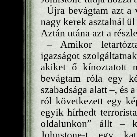
Újra bevágtam azt a v
nagy kerek asztalnál ül
Aztán utána azt a részle
– Amikor letartózt
igazságot szolgáltatna
akiket ő kínoztatott
bevágtam róla egy ké
szabadsága alatt –, és 
ról következett egy k
egyik hírhedt terrorist
oldalunkon” állt – k
Johnstone-t egy kat