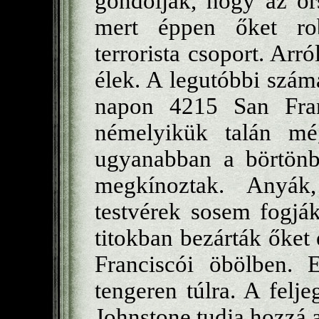
gondolják, hogy az or
mert éppen őket rob
terrorista csoport. Arr
élek. A legutóbbi száma
napon 4215 San Fran
némelyikük talán mé
ugyanabban a börtönbe
megkínoztak. Anyák,
testvérek sosem fogják 
titokban bezárták őket e
Franciscói öbölben. E
tengeren túlra. A felje
Johnstone tudja hozzá 