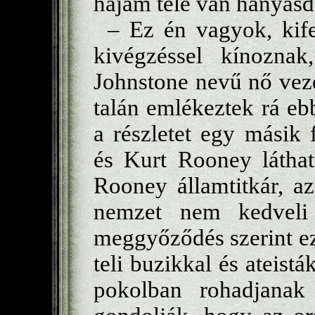
hajam tele van hányásd
– Ez én vagyok, kife
kivégzéssel kínozna
Johnstone nevű nő vez
talán emlékeztek rá eb
a részletet egy másik 
és Kurt Rooney láthat
Rooney államtitkár, a
nemzet nem kedveli 
meggyőződés szerint e
teli buzikkal és ateist
pokolban rohadjanak