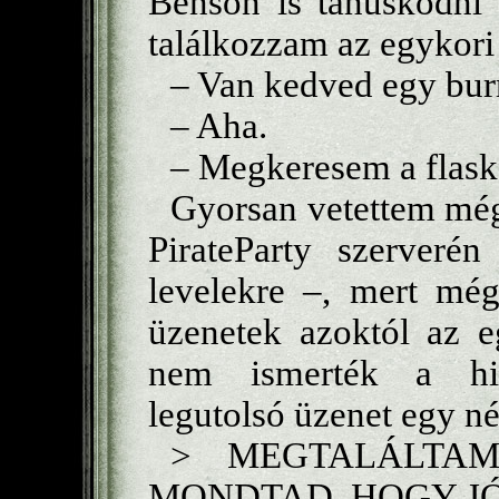
Benson is tanúskodni 
találkozzam az egykor
– Van kedved egy bur
– Aha.
– Megkeresem a flask
Gyorsan vetettem még 
PirateParty szerveré
levelekre –, mert még
üzenetek azoktól az e
nem ismerték a hiv
legutolsó üzenet egy né
> MEGTALÁLTAM
MONDTAD, HOGY JÓL