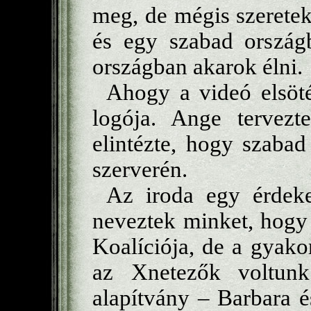
meg, de mégis szeretek 
és egy szabad országb
országban akarok élni.
Ahogy a videó elsöté
logója. Ange tervezt
elintézte, hogy szabad
szerverén.
Az iroda egy érdeke
neveztek minket, hogy
Koalíciója, de a gyak
az Xnetezők voltunk
alapítvány – Barbara 