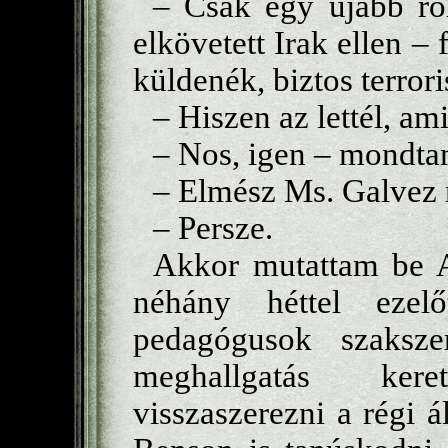
– Csak egy újabb ro
elkövetett Irak ellen –
küldenék, biztos terror
– Hiszen az lettél, am
– Nos, igen – mondta
– Elmész Ms. Galvez 
– Persze.
Akkor mutattam be A
néhány héttel ezel
pedagógusok szaksze
meghallgatás ker
visszaszerezni a régi 