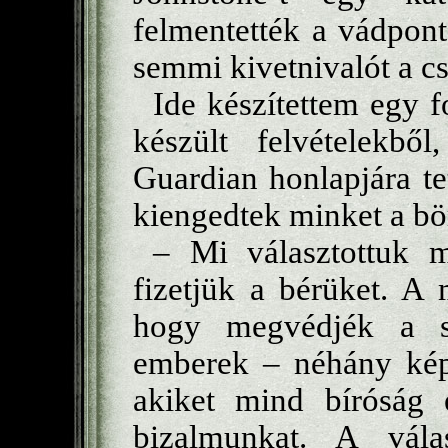
felmentették a vádpont
semmi kivetnivalót a c
Ide készítettem egy f
készült felvételekb
Guardian honlapjára te
kiengedtek minket a bö
– Mi választottuk 
fizetjük a bérüket. A 
hogy megvédjék a s
emberek – néhány kép 
akiket mind bíróság e
bizalmunkat. A vál