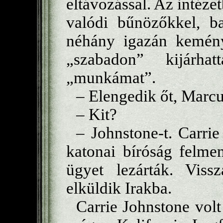
eltávozással. Az intéz
valódi bűnözőkkel, ba
néhány igazán kemény
„szabadon” kijárh
„munkámat”.
– Elengedik őt, Marc
– Kit?
– Johnstone-t. Carrie
katonai bíróság felme
ügyet lezárták. Vissz
elküldik Irakba.
Carrie Johnstone vol