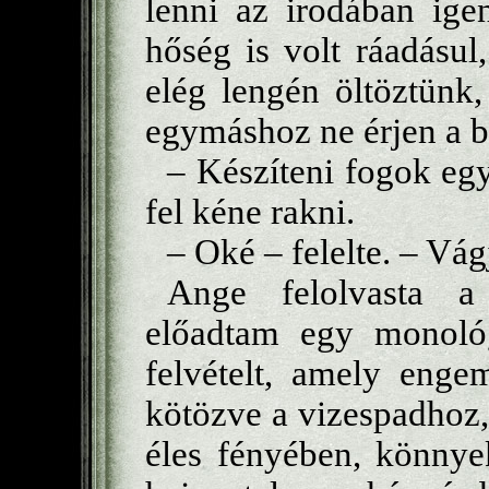
lenni az irodában ige
hőség is volt ráadásul
elég lengén öltöztünk,
egymáshoz ne érjen a 
– Készíteni fogok e
fel kéne rakni.
– Oké – felelte. – Vág
Ange felolvasta a
előadtam egy monoló
felvételt, amely eng
kötözve a vizespadhoz
éles fényében, könnye