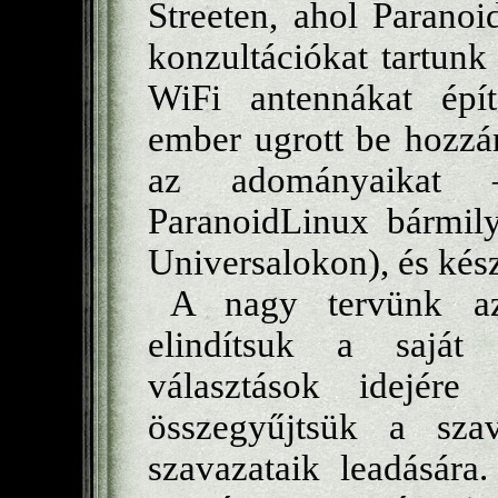
Streeten, ahol Parano
konzultációkat tartunk
WiFi antennákat épí
ember ugrott be hozzá
az adományaikat 
ParanoidLinux bármil
Universalokon), és kész
A nagy tervünk az
elindítsuk a saját
választások idejére
összegyűjtsük a sza
szavazataik leadására