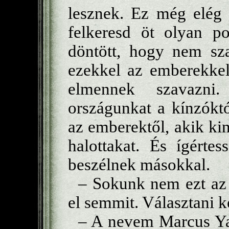
lesznek. Ez még elég 
felkeresd öt olyan po
döntött, hogy nem sza
ezekkel az emberekkel
elmennek szavazni
országunkat a kínzókt
az emberektől, akik ki
halottakat. És ígérte
beszélnek másokkal.
– Sokunk nem ezt az u
el semmit. Választani k
– A nevem Marcus Yal