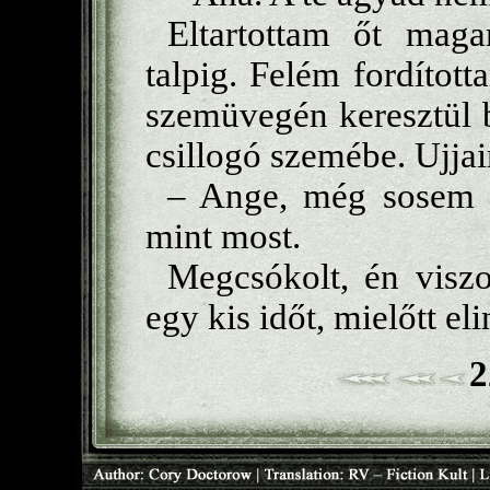
Eltartottam őt maga
talpig. Felém fordított
szemüvegén keresztül 
csillogó szemébe. Ujja
– Ange, még sosem g
mint most.
Megcsókolt, én viszo
egy kis időt, mielőtt el
2