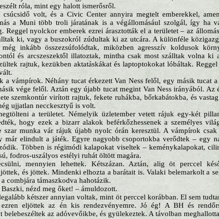
eszélt róla, mint egy halott ismerősről.
 csúcsidő volt, és a Civic Center annyira megtelt emberekkel, amenn
ás a Muni több troli járatának is a végállomásául szolgál, így ha val
eg. Reggel nyolckor emberek ezrei árasztották el a területet – az állo
zálltak ki, vagy a buszokról zúdultak ki az utcára. A különféle közigazg
l még inkább összezsúfolódtak, miközben agresszív koldusok kör
ól és arcszeszektől illatoztak, mintha csak most szálltak volna ki 
szültek rajtuk, kezükben aktatáskákat és laptoptokokat lóbáltak. Reggel
vált.
ek a vámpírok. Néhány tucat érkezett Van Ness felől, egy másik tucat a 
sik vége felől. Aztán egy újabb tucat megint Van Ness irányából. Az é
kete szemkontúr virított rajtuk, fekete ruhákba, bőrkabátokba, és vasta
 ujjatlan necckesztyű is volt.
gtölteni a területet. Némelyik üzletember vetett rájuk egy-két pillan
dték, hogy ezek a bizarr alakok beférkőzhessenek a személyes vil
e szar munka vár rájuk újabb nyolc órán keresztül. A vámpírok csak 
y már elindult a játék. Egyre nagyobb csoportokba verődtek – egy na
úzódik. Többen is régimódi kalapokat viseltek – keménykalapokat, cili
sú, fodros-uszályos estélyi ruhát öltött magára.
csülni, mennyien lehettek. Kétszázan. Aztán, alig öt perccel ké
jöttek, és jöttek. Mindenki elhozta a barátait is. Valaki belemarkolt a
e a combjára támaszkodva hahotázik.
 Baszki, nézd meg őket! – ámuldozott.
legalább kétszer annyian voltak, mint öt perccel korábban. El sem tudt
b ezren eljöttek az én kis rendezvényemre. Jó ég! A BH és rendőr
t belebeszéltek az adóvevőikbe, és gyülekeztek. A távolban meghallotta