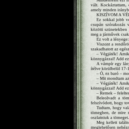
Mindenfelől ezt h
vált. Kockáztattam,
amely minden irányban
KISZÍVOM A VÉ
Ez sokkal jobb v
csupán szórakozás v
közötti szünetekben 
meg a járművek csak 
Ez volt a lényege
Viszont a rendőr
szakadhatott az egész
– Végjáték! Amiko
könnygázzal! Add ez
A vámpír egy lány
ítélve körülbelül 17-1
– Ó, ez baró – mo
– Mit mondtam az
– Végjáték! Amiko
könnygázzal! Add ez
– Remek – felelt
Beleolvadt a töm
felszívódott, hogy to
Tudtam, hogy vala
tömegben, de mire m
oszlatniuk a tömeget
Meg kellett talál
meglehetősen nehézn