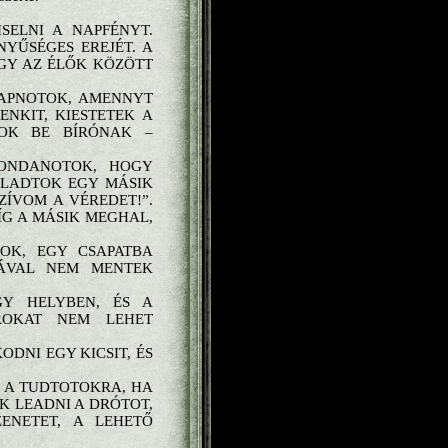
SELNI A NAPFÉNYT.
NYŰSÉGES EREJÉT. A
OGY AZ ÉLŐK KÖZÖTT
RAPNOTOK, AMENNYT
NKIT, KIESTETEK A
TOK BE BÍRÓNAK –
MONDANOTOK, HOGY
ZALADTOK EGY MÁSIK
ZÍVOM A VÉREDET!”.
ÍG A MÁSIK MEGHAL,
OK, EGY CSAPATBA
SÁVAL NEM MENTEK
GY HELYBEN, ÉS A
ROKAT NEM LEHET
DNI EGY KICSIT, ÉS
K A TUDTOTOKRA, HA
 LEADNI A DRÓTOT,
ENETET, A LEHETŐ