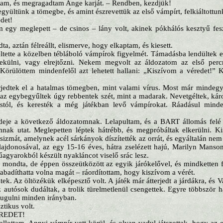
tam, és megragadtam Ange karját. – Rendben, kezdjük!
gyültünk a tömegbe, és amint észrevettük az első vámpírt, felkiáltottun
det!
 egy meglepett – de csinos – lány volt, akinek pókhálós kesztyű fesz
a, aztán félreállt, elismerve, hogy elkaptam, és kiesett.
eltette a közelben tébláboló vámpírok figyelmét. Támadásba lendültek
külni, vagy elrejtőzni. Nekem megvolt az áldozatom az első percr
Körülöttem mindenfelől azt lehetett hallani: „Kiszívom a véredet!” 
jedtek el a hatalmas tömegben, mint valami vírus. Most már mindegy
s az egybegyűltek úgy rebbentek szét, mint a madarak. Nevetgéltek, ká
ástól, és keresték a még játékban levő vámpírokat. Ráadásul min
 ideje a következő áldozatomnak. Lelapultam, és a BART állomás felé
nak utat. Meglepetten léptek hátrébb, és megpróbáltak elkerülni.
csizmát, amelynek acél sárkányok díszítették az orrát, és egyáltalán ne
ajdonosával, az egy 15-16 éves, hátra zselézett hajú, Marilyn Manso
űagyarokból készült nyakláncot viselő srác lesz.
mondta, de éppen összeütközött az egyik járókelővel, és mindketten f
szabadíthatta volna magát – ráordítottam, hogy kiszívom a vérét.
k. Az öltözékük elképesztő volt. A játék már átterjedt a járdákra, és V
z autósok dudáltak, a trolik türelmetlenül csengettek. Egyre többször h
dugulni minden irányban.
ztikus volt.
REDET!