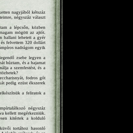
etten nagyjából kétszáz
teimre, négyszáz választ
dtam a lépcsőn, közben
 magam mögött az ajtót.
 hallani lehetett a gyér
és felvettem 320 dollárt
vámpíros nadrágom egyik
legendő zsebe legyen a
mát húztam, és a hajamat
álja a szemfestést, és a
ltözhetek?
eccharisnyát, fodros gót
akát pedig ezüst ékszerek
lkészítsük a feliratok a
mpírtalálkozó négyszáz
va kellett megérkezniük.
sen kitértek a kolduló
küvői tortához hasonló