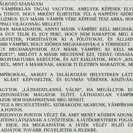
LÁLKOZÓ SZABÁLYAI
VÁMPÍRKLÁN TAGJAI VAGYTOK, AMELYEK KÉPESEK ELVI
A TITKOT, HOGY MIKÉNT ÉLHETITEK TÚL A NAPFÉNY SZÖR
LIZMUS: EGY MÁSIK VÁMPÍR VÉRE KÉPESSÉ TESZ ARRA, H
PALI VILÁGOSSÁG MELLETT.
KBAN MARADJATOK, ANNYI MÁSIK VÁMPÍRT KELL MEGHA
A ÚGY TELIK EL EGY PERC, HOGY NEM HARAPTOK MEG SE
KIESTETEK, FORDÍTSÁTOK KI A PÓLÓTOKAT, ÉS ÁLLJA
ÖBBI VÁMPÍRT, HOGY IDŐBEN MEGHARAPJÁK-E A TÖBBIEKET.
GY MEGHARAPJATOK EGY MÁSIK VÁMPÍRT, KI KELL 
REDET!”, MIELŐTT A MÁSIK MEGTENNÉ EZT. TEHÁT, ODAS
MKONTAKTUSBA KERÜLTÖK, ÉS AZT KIÁLJÁTOK, HOGY „KIS
ERÜL, MINT A MÁSIKNAK, AKKOR TI ÉLETBEN MARADTOK, M
MPÍROKKAL, AKIKET A TALÁLKOZÁSI HELYETEKEN LÁTT
Y KLÁNT KÉPVISELTEK, ÉS EGYMÁS VÉRÉNEK KISZÍVÁ
AGYTOK „LÁTHATATLANNÁ VÁLNI”, HA MEGÁLLTOK E
SZEFONJÁTOK MAGATOK ELŐTT. LÁTHATATLAN VÁMPÍ
 AZOK SEM HARAPHATNAK MEG SENKIT.
YEGE A BECSÜLETESSÉG. SZÓRAKOZNI AKARUNK, VÁMPÍROSKO
A FONTOS.
Y BIZONYOS PONTON VÉGET ÉR, AMIT MENET KÖZBEN ADUN
ÓDNI LÁTSZANAK A GYŐZTESEK. A JÁTÉKMESTEREK FOGJÁK
Z IDEJE. HA MEGKAPJÁTOK A JÁTÉK VÉGÉT JELZŐ ÜZ
DJÁTOK TOVÁBB. FIGYELJETEK A JELEKRE.