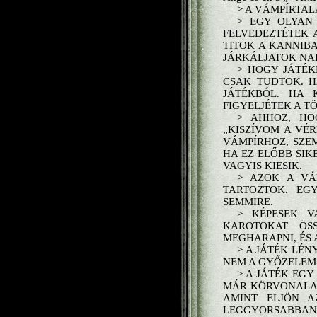
> A VÁMPÍRTA
> EGY OLYAN 
FELVEDEZTÉTEK 
TITOK A KANNIBA
JÁRKÁLJATOK NAP
> HOGY JÁTÉ
CSAK TUDTOK. H
JÁTÉKBÓL. HA 
FIGYELJÉTEK A T
> AHHOZ, HO
„KISZÍVOM A VÉ
VÁMPÍRHOZ, SZE
HA EZ ELŐBB SIK
VAGYIS KIESIK.
> AZOK A VÁ
TARTOZTOK. EG
SEMMIRE.
> KÉPESEK V
KAROTOKAT ÖS
MEGHARAPNI, ÉS
> A JÁTÉK LÉN
NEM A GYŐZELEM 
> A JÁTÉK EG
MÁR KÖRVONALAZ
AMINT ELJÖN A
LEGGYORSABBAN A