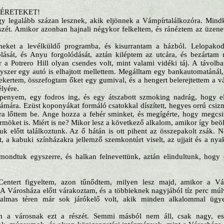
VÉRETEKET!
gy legalább százan lesznek, akik eljönnek a Vámpírtalálkozóra. Mindk
zét. Amikor azonban hajnali négykor felkeltem, és ránéztem az üzene
ímeket a levélküldő programba, és kisurrantam a házból. Lelopako
lását, és Anyu forgolódását, aztán kiléptem az utcára, és bezártam
 a Potrero Hill olyan csendes volt, mint valami vidéki táj. A távolban
gyszer egy autó is elhajtott mellettem. Megálltam egy bankautomatánál, 
ekertem, összefogtam őket egy gumival, és a hengert belerejtettem a 
lyére.
penyem, egy fodros ing, és egy átszabott szmoking nadrág, hogy e
ámára. Ezüst koponyákat formáló csatokkal díszített, hegyes orrú csiz
ra lőttem be. Ange hozza a fehér sminket, és megígérte, hogy megcsin
örmöket is. Miért is ne? Mikor lesz a következő alkalom, amikor így beö
k előtt találkoztunk. Az ő hátán is ott pihent az összepakolt zsák. N
st, a kabuki színházakra jellemző szemkontúrt viselt, az ujjait és a ny
mondtuk egyszerre, és halkan felnevettünk, aztán elindultunk, hogy e
entert figyeltem, azon tűnődtem, milyen lesz majd, amikor a Vá
. A Városháza előtt várakoztam, és a többieknek nagyjából tíz perc múl
atalmas téren már sok járókelő volt, akik minden alkalommal ügye
am a városnak ezt a részét. Semmi másból nem áll, csak nagy, es