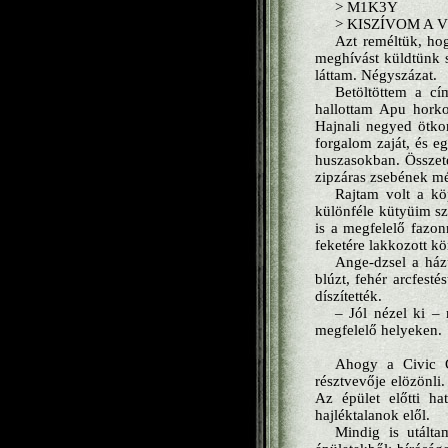
> M1K3Y
> KISZÍVOM A 
Azt reméltük, ho
meghívást küldtünk s
láttam. Négyszázat.
Betöltöttem a c
hallottam Apu horko
Hajnali negyed ötkor
forgalom zaját, és e
huszasokban. Összet
zipzáras zsebének mé
Rajtam volt a kö
különféle kütyüim sz
is a megfelelő fazon
feketére lakkozott k
Ange-dzsel a házu
blúzt, fehér arcfesté
díszítették.
– Jól nézel ki – 
megfelelő helyeken.
Ahogy a Civic C
résztvevője elözönli
Az épület előtti h
hajléktalanok elől.
Mindig is utált