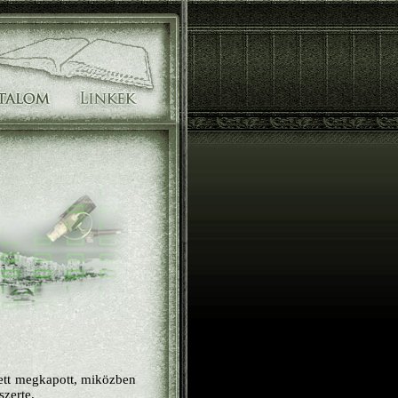
zett megkapott, miközben
zerte.