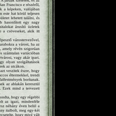
A járdák szélesek, és az
San Francisco e részéről,
ak a képeken, valójában
 este hat körül teljesen
etet lehetett találni, és
b hasonlított egy nagy
talokat árusító üzletek
e a csöveseket, akik itt
épesztő várostervezővel,
arabokra a várost, ha az
, amely révén szigorúan
és számtalan variációban
városi, vagy akár ipari.
gy olyan szolgáltatások
rek az utcákon.
azt veszitek észre, hogy
ccos éttermekkel, trendi
falfestmények borítanak.
nek az ablakán keresztül
. Ezek mind a tervezett
.
lmondta, hogy egy régebbi
lt az igazi, mindenféle
lesz néhány éven belül a
ny italbolt, meg egy-két
ecsetelte, hogy mivé vált