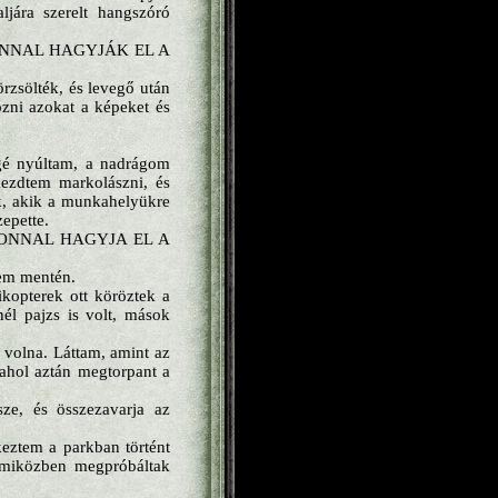
jára szerelt hangszóró
ONNAL HAGYJÁK EL A
rzsölték, és levegő után
zni azokat a képeket és
gé nyúltam, a nadrágom
 kezdtem markolászni, és
k, akik a munkahelyükre
epette.
ZONNAL HAGYJA EL A
cem mentén.
kopterek ott köröztek a
nél pajzs is volt, mások
volna. Láttam, amint az
, ahol aztán megtorpant a
sze, és összezavarja az
keztem a parkban történt
 miközben megpróbáltak