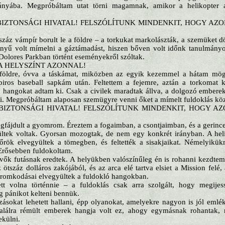
nyába. Megpróbáltam utat törni magamnak, amikor a helikopter al
LBIZTONSÁGI HIVATAL! FELSZÓLÍTUNK MINDENKIT, HOGY AZ
záz vámpír borult le a földre – a torkukat markolászták, a szemüket dö
nyű volt mímelni a gáztámadást, hiszen bőven volt időnk tanulmányo
Dolores Parkban történt eseményekről szóltak.
A HELYSZÍNT AZONNAL!
földre, óvva a táskámat, miközben az egyik kezemmel a hátam mö
t piros baseball sapkám után. Feltettem a fejemre, aztán a torkomat
 hangokat adtam ki. Csak a civilek maradtak állva, a dolgozó embere
tni. Megpróbáltam alaposan szemügyre venni őket a mímelt fuldoklás köz
ELBIZTONSÁGI HIVATAL! FELSZÓLÍTUNK MINDENKIT, HOGY A
egfájdult a gyomrom. Éreztem a fogaimban, a csontjaimban, és a gerin
tek voltak. Gyorsan mozogtak, de nem egy konkrét irányban. A heli
dőrök elvegyültek a tömegben, és feltették a sisakjaikat. Némelyikük
Erősebben fuldokoltam.
ők futásnak eredtek. A helyükben valószínűleg én is rohanni kezdtem 
z ötszáz dolláros zakójából, és az arca elé tartva elsiet a Mission felé
romkodásai elvegyültek a fuldokló hangokban.
t volna történnie – a fuldoklás csak arra szolgált, hogy megijes
 pánikot kelteni bennük.
zásokat lehetett hallani, épp olyanokat, amelyekre nagyon is jól emlé
alálra rémült emberek hangja volt ez, ahogy egymásnak rohantak,
ekülni.