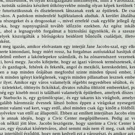
ok, múzeumok, és olyan közigazgatási intézmények, mint a Városháza. 
A turisták számára készített útikönyvekbe mindig olyan képek kerülnek 
 futurisztikusnak és dísztelennek látszanak ezek az épületek. De cs
skos. A padokon mindenfelé hajléktalanok aludtak. A kerület általában
a részegeket és a drogosokat –, mivel errefelé csak egyféle jellegű épül
oka, hogy napnyugtánál tovább időzzön ezekben. Az egész inkáb
, ahol a legnagyobb forgalmat a biztosítási ügynökök, és a szeszesi
elyek kiszolgálták a bíróságokra beidézett bűnözők családjait, illetv
nként.
t meg igazán, amikor elolvastam egy interjút Jane Jacobs-szal, egy elk
merte kimondani, hogy miért rossz, ha forgalmas autóutakkal hasítjuk d
edelmű embert a lakótelepekre száműzik, és ha zónarendszert vezetnek
ki, hová megy. Jacobs kifejtette, hogy az igazi városok természetesek, 
 és gazdagok, fehérek és feketék, angol és mexikói, kereskedelmi, kert
ken a nap minden órájában megfordul szinte minden típusú ember, í
k minden igényt kielégítenek, vagyis minden pillanatban lesznek embe
ár ilyet. Amikor egy város valamelyik régebbi negyedében sétáltok, és 
 üzletekkel, öltönyös fickókkal, divatos ruhába öltözött emberekkel, pu
még egy kisebb mozi is található valamelyik épületben, amelyek díszes 
y Starbucks is, egy gyümölcspiac, és egy takaros kis virágbolt, amely
legalább háromszáz évesnek látszó boltos éppen a virágokat nyesegeti
 mint valami vad kert, vagy erdő, ahol minden csak úgy kinőtt a földből
nyévekre van ettől az állapottól. Ebben az említett interjúban Jacobs e
k le annak idején, hogy a Civic Center megépülhessen. Pedig az vo
 ok nélkül jött létre. Jacobs leszögezte, hogy szerinte a Civic Center 
sze, egy éjszakai kísértetváros, ahol semmi más nem él meg, csak néhá
z interjúból érződött, hogy nem kedveli ezt a városrészt, és amikor azt 