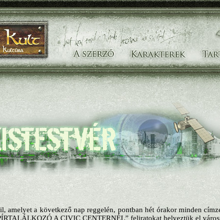
ail, amelyet a következő nap reggelén, pontban hét órakor minden cím
ÍRTALÁLKOZÓ A CIVIC CENTERNÉL” feliratokat helyeztük el váross