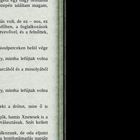
egész egy nagy ordítássá
özepén találtam magam,
s volt, de ez – nos, ez
időben, a foglalkozások
vevővel, és a felnőttek,
ásodperceken belül vége
y, mintha lefújtak volna
 arcából és a mosolyából
y, mintha lefújtak volna
ki a drótot, mire ő is
gók, hamis Xnetesek is a
lasztásuk. Szét kellett
álkozunk, de oda eljutni
 a bombatámadás napján