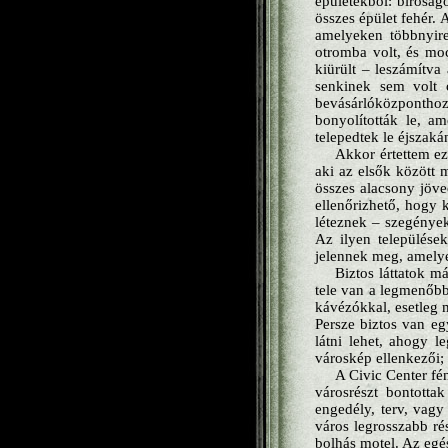
épületekből: bíróság
összes épület fehér. 
amelyeken többnyire
otromba volt, és moc
kiürült – leszámítva 
senkinek sem volt 
bevásárlóközponthoz
bonyolították le, am
telepedtek le éjszaká
Akkor értettem ez
aki az elsők között 
összes alacsony jöv
ellenőrizhető, hogy 
léteznek – szegények
Az ilyen települése
jelennek meg, amelye
Biztos láttatok m
tele van a legmenőbb
kávézókkal, esetleg 
Persze biztos van eg
látni lehet, ahogy 
városkép ellenkezői;
A Civic Center fé
városrészt bontotta
engedély, terv, vagy
város legrosszabb ré
bolhás motel. Az egés