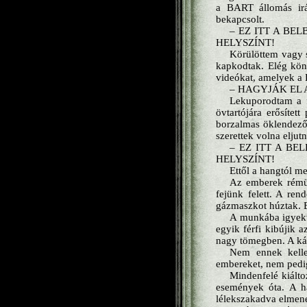
a BART állomás irá
bekapcsolt.
– EZ ITT A BE
HELYSZÍNT!
Körülöttem vagy s
kapkodtak. Elég kön
videókat, amelyek a 
– HAGYJÁK EL 
Lekuporodtam a 
övtartójára erősítet
borzalmas öklendező
szerettek volna elju
– EZ ITT A B
HELYSZÍNT!
Ettől a hangtól m
Az emberek rémül
fejünk felett. A ren
gázmaszkot húztak. 
A munkába igyekv
egyik férfi kibújik a
nagy tömegben. A ká
Nem ennek kellet
embereket, nem pedig
Mindenfelé kiálto
események óta. A h
lélekszakadva elmen