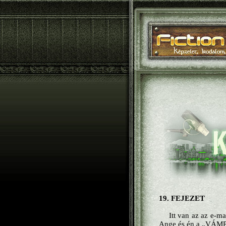
19. FEJEZET
Itt van az az e-m
Ange és én a „VÁMP