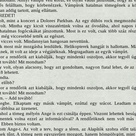
allottam. Annyi vámpír vett körül, és olyan vadul játszottak, hogy az 
 és felálltam, hogy körbenézzek. Vámpírok hatalmas tömegének a k
 addig tartott, amíg elláttam.
REDET!
olt, mint a koncert a Dolores Parkban. Az egy dühös rock megmozdulá
olt. Mintha egy kicsit visszatértünk volna az óvodába, ahol napos 
hatalmas fogócskákat játszottunk. Most is ez volt, csak több száz részt
még viccesebbé tették az egészet.
: vicces volt. Mindannyian hangosan nevettünk.
ök most már mozgásba lendültek. Helikopterek hangját is hallottam. M
nek, itt volt az ideje a végjátéknak. Megragadtam az egyik vámpírt.
r a rendőrök azt kiabálják, hogy mindenki oszoljon, akkor tegyél úg
t tovább! Mit mondtam?
 volt, olyan alacsony, hogy azt gondoltam, nagyon fiatal lehet, de az
8 lehetett.
ndta.
 előbb?
r a rendőrök azt kiabálják, hogy mindenki oszoljon, akkor tegyél úg
t tovább! Mit mondtam?
em. – Add tovább!
egbe. Elkaptam egy másik vámpírt, ezúttal egy srácot. Leadtam ne
vábbítsa az üzenetet.
hol a tömeg mélyén Ange is ezt csinálja éppen. Viszont lehettek besú
entek volna ezzel az információval? A rendőröknek nem volt más vá
. Ebben biztos voltam.
nom Ange-t. Az volt a terv, hogy a téren, az Alapítók szobra előtt tal
ek tűnt. A tömeg nem egyszerűen mozgott, hanem hömpölygött, mint