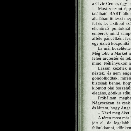
a Civic Center, úgy b
Most viszont épp
található BART állom
általában itt teszi m
fel és le, taxikból s
ellenőrző pontokná
emberek mind sampont
afféle páncélként fe
egy üzleti központtá 
És már közelített
Még több a Market má
fehér arcfestés és fe
mind. Néhányukon még
Lassan kezdték me
néztek, és nem enge
gondolkodtak, mifél
biztosak benne, hog
kiöntött olaj összeh
elegáns, gótikus stílu
Próbáltam megbe
Négyszázan, és csak 
és láttam, hogy Ang
– Nézd meg őket!
A téren most már 
jött el, de legaláb
felbukkanni, időnkén