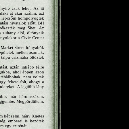
yire csak lehet. Az itt
aki át akar szállni, azt
más lépcsőin hömpölyögtek
atási hivatalok előtti BH
nyékezték meg őket. Az
a zuhany alól, öltönyeik
 nyolckor a Civic Center
Market Street irányából.
pületek mellett osontak,
g talpú csizmába öltöztek
tást, aztán inkább félre
águkba, ahol éppen azon
tébláboltak, nem voltak
gy fekete folt, ahogy a
ndereket. A legtöbb lány
sőbb, már háromszázan.
 seggembe. Megpördültem,
am képzelni, hány Xnetes
ség emberei is kezdtek
m egy szirénát.