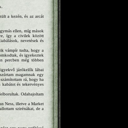
k.
ült a kezén, és az arcát
 egymás ellen, míg mások
e, így a civilek között
Kiabálások, nevetések és
ik vámpír tudta, hogy a
romkodtak, és igyekeztek
den percben még többen
 igyekvő járókelők lábai
 Kiszúrtam magamnak egy
m számítottam rá, hogy ha
n kabátot és tekervényes
elborultak. Odahajoltam
an Ness, illetve a Market
allottam szirénákat, de a