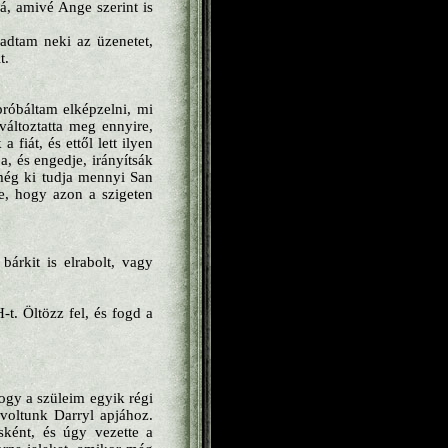
á, amivé Ange szerint is
adtam neki az üzenetet,
t.
róbáltam elképzelni, mi
változtatta meg ennyire,
fiát, és ettől lett ilyen
a, és engedje, irányítsák
 még ki tudja mennyi San
ze, hogy azon a szigeten
árkit is elrabolt, vagy
t. Öltözz fel, és fogd a
ogy a szüleim egyik régi
voltunk Darryl apjához.
sként, és úgy vezette a