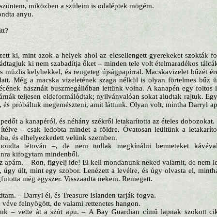
öszöntem, miközben a szüleim is odaléptek mögém.
ondta anyu.
itt?
ett ki, mint azok a helyek ahol az elcsellengett gyerekeket szokták fo
dtagjuk ki nem szabadítja őket – minden tele volt ételmaradékos tálcák
 müzlis kelyhekkel, és rengeteg újságpapírral. Macskavizelet bűzét ére
latt. Még a macska vizeletének szaga nélkül is olyan förtelmes bűz 
vécének használt buszmegállóban lettünk volna. A kanapén egy foltos 
árnák teljesen eldeformálódtak; nyilvánvalóan sokat aludtak rajtuk. Eg
n, és próbáltuk megemészteni, amit láttunk. Olyan volt, mintha Darryl a
epedőt a kanapéról, és néhány székről letakarította az ételes dobozokat.
télve – csak ledobta mindet a földre. Óvatosan leültünk a letakarítot
bába, és elhelyezkedett velünk szemben.
ondta tétován –, de nem tudlak megkínálni benneteket kávéva
anra kifogytam mindenből.
 apám. – Ron, figyelj ide! El kell mondanunk neked valamit, de nem l
 úgy ült, mint egy szobor. Lenézett a levélre, és úgy olvasta el, minth
gfutotta még egyszer. Visszaadta nekem. Remegett.
tam. – Darryl él, és Treasure Islanden tarják fogva.
a véve felnyögött, de valami rettenetes hangon.
nk – vette át a szót apu. – A Bay Guardian című lapnak szokott c