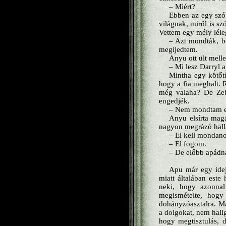
– Miért?
Ebben az egy szó
világnak, miről is sz
Vettem egy mély léle
– Azt mondták, b
megijedtem.
Anyu ott ült melle
– Mi lesz Darryl 
Mintha egy kötőtű
hogy a fia meghalt. 
még valaha? De Zeb 
engedjék.
– Nem mondtam el
Anyu elsírta magá
nagyon megrázó halla
– El kell mondano
– El fogom.
– De előbb apádna
Apu már egy idej
miatt általában este
neki, hogy azonna
megismételte, hogy
dohányzóasztalra. Má
a dolgokat, nem hall
hogy megtisztulás, 