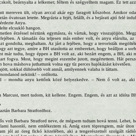
skolt, beárnyalta a lelkemet; féltem és szégyelltem magam. Ez tett azz
att mereven ült, olyan arccal akár egy faragott kőszobor. Amikor oda
ztán óvatosan letette. Megrázta a fejét, felállt, és a bejárati ajtó felé indul
érdezte Anyu.
lelte elcsukló hangon.
metlen érzéssel néztünk egymásra, és vártuk, hogy visszajöjjön. Megp
 fejében. A támadás óta teljesen más ember volt, és anyu elárulta, az 
 gondolta, meghaltam. Az járt a fejében, hogy a terroristák megölték a 
ogy azt tegye, amire a BH utasította az embereket, hogy beálljon a sorb
ont már tudta, hogy éppen a BH volt az, aki bezárt engem, a BH, aki
tart fogva. Most, hogy megint eszembe jutott, megértettem. Hát pers
zen hova máshova juthattunk volna egy tíz perces hajókázást követően.
jött, sokkal dühösebb volt annál, amilyennek valaha is láttam.
a mondanod nekünk! – ordította.
d – mondta anyu kettőnk közé helyezkedve. – Nem ő volt az, aki b
Marcust, mert tudom, kit kellene. Engem. Engem, és azt az idióta BH-
?
 aztán Barbara Stratfordhoz.
s volt Barbara Stratford neve, de mégsem tudtam hová tenni. Lehet, h
valami hasonló, nem emlékeztem rá. Amíg ezen töprengtem, már úton 
 jól az öreg fickó közelében, aki a tengerészetnél szolgált rádió