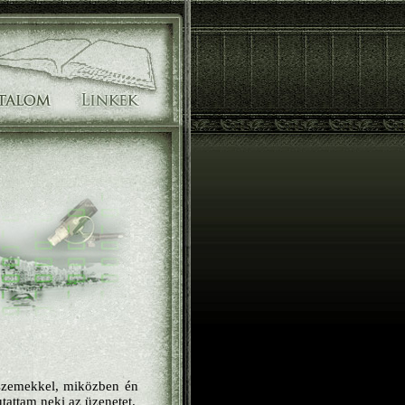
t szemekkel, miközben én
utattam neki az üzenetet.