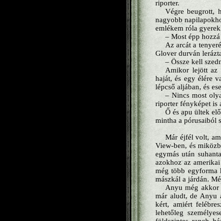
riporter.
Végre beugrott, 
nagyobb napilapokhoz
emlékem róla gyerek
– Most épp hozzá 
Az arcát a tenyeré
Glover durván lerázt
– Össze kell sze
Amikor lejött az
haját, és egy élére 
lépcső aljában, és es
– Nincs most olya
riporter fényképet is 
Ő és apu ültek el
mintha a pórusaiból 
Már éjfél volt, a
View-ben, és miközbe
egymás után suhanta
azokhoz az amerikai 
még több egyforma há
mászkál a járdán. Mé
Anyu még akkor fe
már aludt, de Anyu a
kért, amiért felébre
lehetőleg személye