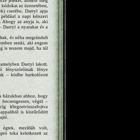
orze jeleket, amikor még
a kódokat az üzenetében,
k) cserébe, Darryl apja
 például a napi kétszeri
. Ahogy az anyja is, aki
– Darryl a nyarakat és a
adtak, és néha megrándult
lemben senki, aki engem
g is teszem majd, ha túl
amelyben Darryl lakott.
ó fényszóróinak fénye
unk – ködbe burkolózott
 a házukban ahhoz, hogy
i becsengessen, végül –
 lélegzetvisszafojtva
appaliból is kiszűrődött
ajtó.
égtek, mezítláb volt,
pró toka keletkezett az