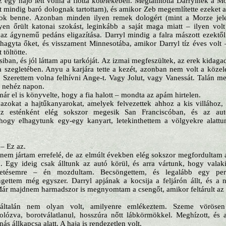
az egy hajó lett volna a flotta kötelékében. Megtanította Darrylnek a M
zt mindig baró dolognak tartottam), és amikor Zeb megemlítette ezeket 
ok benne. Azonban minden ilyen remek dologért (mint a Morze jele
en őrült katonai szokást, leginkább a saját maga miatt – ilyen volt
az ágynemű pedáns eligazítása. Darryl mindig a falra mászott ezektől
thagyta őket, és visszament Minnesotába, amikor Darryl tíz éves volt 
töltötte.
siban, és jól láttam apu tarkóját. Az izmai megfeszültek, az erek kidag
a szegletében. Anyu a karjára tette a kezét, azonban nem volt a köze
 Szerettem volna felhívni Ange-t. Vagy Jolut, vagy Vanessát. Talán me
y nehéz napon.
ár el is könyvelte, hogy a fia halott – mondta az apám hirtelen.
azokat a hajtűkanyarokat, amelyek felvezettek ahhoz a kis villához, 
z esténként elég sokszor megesik San Franciscóban, és az aut
Ahogy elhagytunk egy-egy kanyart, letekinthettem a völgyekre alatt
 – Ez az.
nem jártam errefelé, de az elmúlt években elég sokszor megfordultam
 Egy ideig csak álltunk az autó körül, és arra vártunk, hogy valak
etésemre – én mozdultam. Becsöngettem, és legalább egy percig
ettem még egyszer. Darryl apjának a kocsija a feljárón állt, és a n
ár majdnem harmadszor is megnyomtam a csengőt, amikor feltárult az 
általán nem olyan volt, amilyenre emlékeztem. Szeme vörösen 
lózva, borotválatlanul, hosszúra nőtt lábkörmökkel. Meghízott, és a
s állkapcsa alatt. A haja is rendezetlen volt.