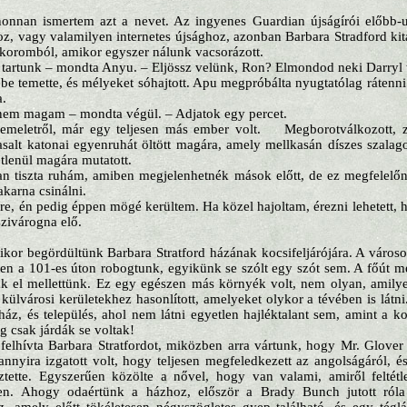
honnan ismertem azt a nevet. Az ingyenes Guardian újságírói előbb-u
, vagy valamilyen internetes újsághoz, azonban Barbara Stradford kita
koromból, amikor egyszer nálunk vacsorázott.
tartunk – mondta Anyu. – Eljössz velünk, Ron? Elmondod neki Darryl t
be temette, és mélyeket sóhajtott. Apu megpróbálta nyugtatólag rátenni 
a.
dnem magam – mondta végül. – Adjatok egy percet.
 emeletről, már egy teljesen más ember volt.
Megborotválkozott, z
vasalt katonai egyenruhát öltött magára, amely mellkasán díszes szalag
etlenül magára mutatott.
n tiszta ruhám, amiben megjelenhetnék mások előtt, de ez megfelelőn
akarna csinálni.
őre, én pedig éppen mögé kerültem. Ha közel hajoltam, érezni lehetett, 
szivárogna elő.
mikor begördültünk Barbara Stratford házának kocsifeljárójára. A városo
n a 101-es úton robogtunk, egyikünk se szólt egy szót sem. A főút mel
k el mellettünk. Ez egy egészen más környék volt, nem olyan, amily
külvárosi kerületekhez hasonlított, amelyeket olykor a tévében is látni
z, és település, ahol nem látni egyetlen hajléktalant sem, amint a ko
g csak járdák se voltak!
lhívta Barbara Stratfordot, miközben arra vártunk, hogy Mr. Glover 
nnyira izgatott volt, hogy teljesen megfeledkezett az angolságáról, 
sztette. Egyszerűen közölte a nővel, hogy van valami, amiről feltétl
sen. Ahogy odaértünk a házhoz, először a Brady Bunch jutott ró