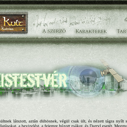
ltnek látszott, aztán dühösnek, végül csak ült, és nézett tágra nyíl
latásokat, a bevizelést, a fejemre húzott zsákot, és Darryl esetét. Megm