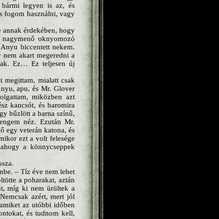
 bármi legyen is az, és
is fogom használni, vagy
be annak érdekében, hogy
het nagymenő oknyomozó
. Anyu biccentett nekem.
y nem akart megeredni a
nak. Ez… Ez teljesen új
t megittam, mialatt csak
Anyu, apu, és Mr. Glover
yolgattam, miközben azt
ész kancsót, és baromira
gy bűzlött a barna színű,
 engem néz. Ezután Mr.
ő egy veterán katona, és
mikor ezt a volt felesége
e, ahogy a könnycseppek
ssza.
mbe. – Tíz éve nem lehet
ltötte a poharakat, aztán
ját, míg ki nem ürültek a
Nemcsak azért, mert jól
 amiket az utóbbi időben
ntokat, és tudnom kell,