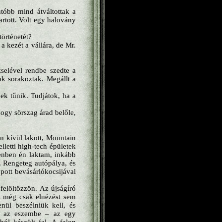
tóbb mind átváltottak a
rtott. Volt egy halovány
örténetét?
a kezét a vállára, de Mr.
selével rendbe szedte a
ok sorakoztak. Megállt a
ek tűnik. Tudjátok, ha a
hogy sörszag árad belőle,
n kívül lakott, Mountain
letti high-tech épületek
enben én laktam, inkább
. Rengeteg autópálya, és
pott bevásárlókocsijával
felöltözzön. Az újságíró
és még csak elnézést sem
enül beszélniük kell, és
la az eszembe – az egy