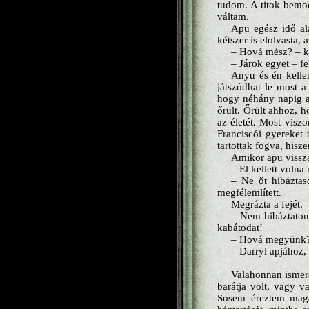
tudom. A titok bemoc
váltam.
Apu egész idő al
kétszer is elolvasta, a
– Hová mész? – k
– Járok egyet – fe
Anyu és én kelle
játszódhat le most a
hogy néhány napig azt
őrült. Őrült ahhoz, h
az életét. Most visz
Franciscói gyereket 
tartottak fogva, his
Amikor apu vissza
– El kellett voln
– Ne őt hibáztas
megfélemlített.
Megrázta a fejét.
– Nem hibáztatom 
kabátodat!
– Hová megyünk
– Darryl apjához,
Valahonnan ismerő
barátja volt, vagy 
Sosem éreztem magam