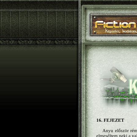
16. FEJEZET
Anyu először rémü
elmeséltem neki a val