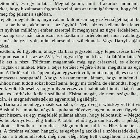
zettömböt, és egy tollat. – Meghallgatom, amit el akartok mondani,
teket, hogy bizalmasan fogom kezelni, ám azt nem ígérhetem, hogy fel 
eg fog jelenni a sajtóban.
ejtette, megértettem, anyu valami különösen nagy szívességet hajtott 
t – akár barát, akár nem – az ágyból. Néha biztos kellemetlen le
ert nyilván milliónyi ember szeretné őt megnyerni az ügye érdekében
y aznap este már háromszor is előadtam a történetemet, most valahog
 más helyzet volt, mint elmesélni a szüleimnek. Vagy Darryl apjá
okat.
ezdtem, és figyeltem, ahogy Barbara jegyzetel. Egy teljes csésze kávé
y pontosan mi is az az AVJ, és hogyan lógtam ki az iskolából miatta. 
ték ezt a részt. Töltöttem magamnak még egy csészével, és elkort
fogtak el minket. Mire a teljes történet végére értem, megittam az eg
m. A fürdőszoba is éppen olyan egyszerű volt, mint a nappali, és csak ú
ermészetes szappantól. Ahogy visszamentem, láttam, hogy mindenki
Ahhoz nem tudott sokat hozzátenni, hogy mi történt, de elmondta, hogy 
erek volt. Elmesélte, hogy milyen érzés volt halottnak hinni a fiát, és a
tt, és kórházba kellett szállítani. Elsírta magát, de nem szégyellt
án, és megnedvesítették az egyenruhája gallérját.
, Barbara átment egy másik szobába, és egy üveg ír whiskey-vel tért vi
Bushmills – mondta, négy kis poharat elővéve; engem nem vett figyele
 azt hiszem, ez egy megfelelő pillanat ahhoz, hogy felbontsuk. – Megtö
 és belekortyolva, félig kiitta. A többi felnőtt gyorsan követte a példá
töltött. – Rendben – mondta. – Megmondom, mi lesz. Hiszek nektek. 
an. A történet valósan hangzik, és egybevág azokkal a szóbeszédekkel,
ában a ti elmondásotok még nem elég. Meg kell vizsgálnom a nézőpo