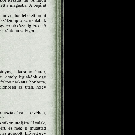
ból készült fal. A falon
ett a magasba. A bejárat
nnyi idős lehetett, mint
 szélén apró szarkalábak
s egy combközépig érő, bő
en ránk mosolygott.
ányos, alacsony bútor,
st, amely leginkább egy
oltos parketta borította,
különösen az után, hogy
mbusztálcával a kezében,
ek.
ikor utoljára láttalak,
ért, és meg is mutattad
lra gondolt. Elővett egy