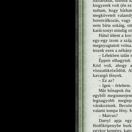
háztartását, mintha 
kisgyerek volt (én e
tudtam, hogy bízhat
megkövetelt valamily
borotválkozás, vagy 
nem bírta sokáig, ot
karácsonyt mindig ott 
Hátul ültem a koc
egy-egy izom a száj
megnyugtatott volna.
leszek ezen a néhán
– Lélekben talán m
Éppen elhagytuk 
Köd volt, ahogy a
visszatükröződött. 
kavargó fények.
– Ez az?
– Igen – feleltem.
Már hónapok óta 
egyből megismerjem.
legnagyobb meglep
várakoztunk. Becsöng
valami tompa fény. M
– Marcus?
Darryl apja egy
fürdőköpenybe burko
egykor kemény, katoná