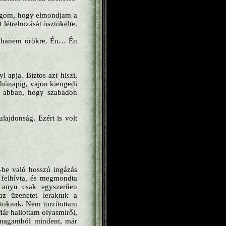
ságom, hogy elmondjam a
 létrehozását ösztökélte.
a, hanem örökre. Én… Én
l apja. Biztos azt hiszi,
 hónapig, vajon kiengedi
et abban, hogy szabadon
lajdonság. Ezért is volt
-be való hosszú ingázás
u felhívta, és megmondta
 anyu csak egyszerűen
az üzenetet leraktuk a
itoknak. Nem torzítottam
ár hallottam olyasmiről,
m magamból mindent, már