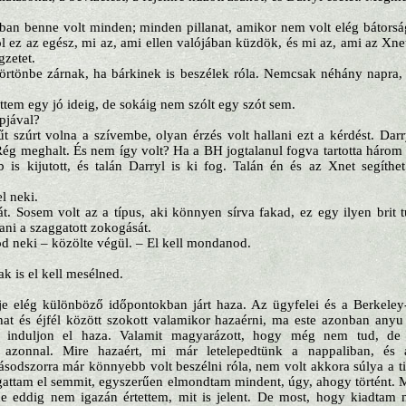
ban benne volt minden; minden pillanat, amikor nem volt elég bátor
ól ez az egész, mi az, ami ellen valójában küzdök, és mi az, ami az Xnet
gzetet.
örtönbe zárnak, ha bárkinek is beszélek róla. Nemcsak néhány napr
ttem egy jó ideig, de sokáig nem szólt egy szót sem.
apjával?
t szúrt volna a szívembe, olyan érzés volt hallani ezt a kérdést. Darry
Rég meghalt. És nem így volt? Ha a BH jogtalanul fogva tartotta három
is kijutott, és talán Darryl is ki fog. Talán én és az Xnet segíth
 neki.
t. Sosem volt az a típus, aki könnyen sírva fakad, ez egy ilyen brit tu
ni a szaggatott zokogását.
d neki – közölte végül. – El kell mondanod.
k is el kell mesélned.
e elég különböző időpontokban járt haza. Az ügyfelei és a Berkeley
 hat és éjfél között szokott valamikor hazaérni, ma este azonban any
l induljon el haza. Valamit magyarázott, hogy még nem tud, de
 azonnal. Mire hazaért, mi már letelepedtünk a nappaliban, és 
sodszorra már könnyebb volt beszélni róla, nem volt akkora súlya a t
gattam el semmit, egyszerűen elmondtam mindent, úgy, ahogy történt. M
de eddig nem igazán értettem, mit is jelent. De most, hogy kiadta