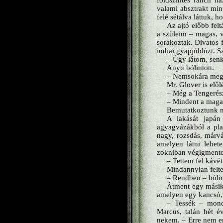
földszintes ranch há
valami absztrakt min
felé sétálva láttuk, 
Az ajtó előbb fel
a szüleim – magas, v
sorakoztak. Divatos f
indiai gyapjúblúzt. 
– Úgy látom, senk
Anyu bólintott.
– Nemsokára megtu
Mr. Glover is elől
– Még a Tengerés
– Mindent a maga
Bemutatkoztunk ne
A lakását japán
agyagvázákból a pla
nagy, rozsdás, márván
amelyen látni lehet
zokniban végigmente
– Tettem fel kávé
Mindannyian felte
– Rendben – bólin
Átment egy másik 
amelyen egy kancsó, é
– Tessék – mondt
Marcus, talán hét é
nekem. – Erre nem em