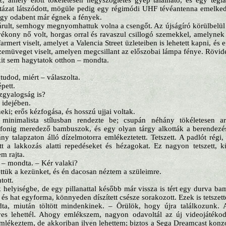
z, amely előtt tökéletesen négyszögletes gyep található, és egy téglá
tázat látszódott, mögüle pedig egy régimódi UHF tévéantenna emelked
hogy odabent már égnek a fények.
tárult, semhogy megnyomhattuk volna a csengőt. Az újságíró körülbelül a
ékony nő volt, horgas orral és ravaszul csillogó szemekkel, amelynek
armert viselt, amelyet a Valencia Street üzleteiben is lehetett kapni, é
Szemüveget viselt, amelyen megcsillant az előszobai lámpa fénye. Rövid
it sem hagytatok otthon – mondta.
dod, miért – válaszolta.
épett.
zgyalogság is?
 idejében.
ki; erős kézfogása, és hosszú ujjai voltak.
 minimalista stílusban rendezte be; csupán néhány tökéletesen ar
fonig meredező bambuszok, és egy olyan tárgy alkották a berendezé
y talapzaton álló dízelmotorra emlékeztetett. Tetszett. A padlót régi, f
ett a lakkozás alatti repedéseket és hézagokat. Ez nagyon tetszett, 
m rajta.
t – mondta. – Kér valaki?
ttük a kezünket, és én dacosan néztem a szüleimre.
tott.
helyiségbe, de egy pillanattal később már vissza is tért egy durva ba
s hat egyforma, könnyeden díszített csésze sorakozott. Ezek is tetszett
a, miután töltött mindenkinek. – Örülök, hogy újra találkozunk. Am
ves lehettél. Ahogy emlékszem, nagyon odavoltál az új videojátékod
lékeztem, de akkoriban ilyen lehettem; biztos a Sega Dreamcast konzo