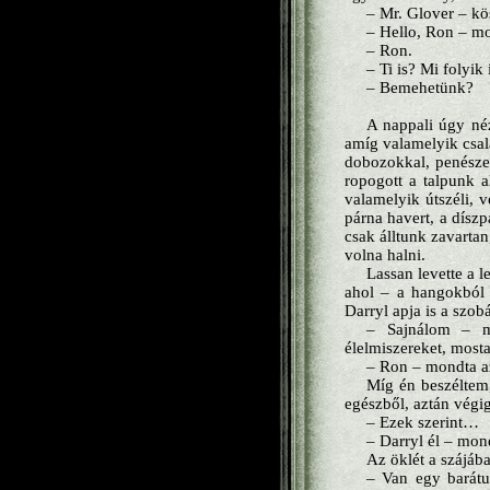
– Mr. Glover – k
– Hello, Ron – m
– Ron.
– Ti is? Mi folyik 
– Bemehetünk?
A nappali úgy néz
amíg valamelyik csalá
dobozokkal, penészes
ropogott a talpunk a
valamelyik útszéli, 
párna havert, a díszp
csak álltunk zavarta
volna halni.
Lassan levette a l
ahol – a hangokból í
Darryl apja is a szo
– Sajnálom – m
élelmiszereket, most
– Ron – mondta az
Míg én beszéltem,
egészből, aztán végi
– Ezek szerint…
– Darryl él – mond
Az öklét a szájáb
– Van egy barátu