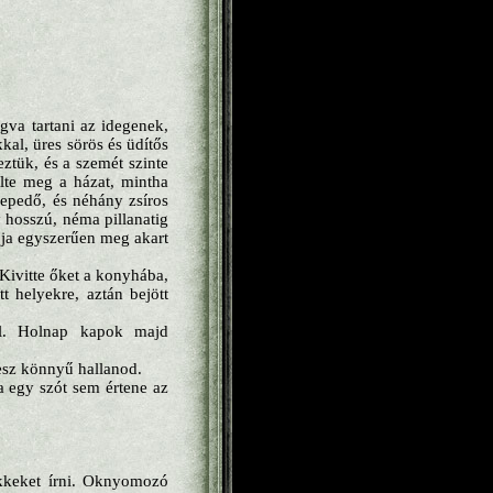
gva tartani az idegenek,
kal, üres sörös és üdítős
ztük, és a szemét szinte
ülte meg a házat, mintha
lepedő, és néhány zsíros
y hosszú, néma pillanatig
pja egyszerűen meg akart
 Kivitte őket a konyhába,
t helyekre, aztán bejött
l. Holnap kapok majd
esz könnyű hallanod.
a egy szót sem értene az
ikkeket írni. Oknyomozó