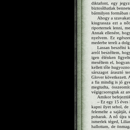
diktafont, egy jegy
biztosíthatlak benne
bármilyen formában m
Ahogy a szavakat 
kiugrassza ezt a nő
riporternek lenni, m
Annak ellenére, hog
nyelvem. Ez egészen
mederbe tereli a dolg
Lassan beszélni k
arról beszéltem, hog
igen élénken figyel
meséltem el, hogyan 
kellett tőle hugyozno
sárszagot árasztó t
Glover következett. 
a fia mindig is jó gy
megtudta, összeomlo
végigcsorogtak az arc
Amikor befejeztük
– Ez egy 15 éves 
kapni ilyet sehol, de
felemelte a sajátját,
poharak. A nő újra 
ismerlek téged, Lili
hallottam, de önmag