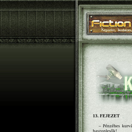
13. FEJEZET
– Pénzéhes kurvá
haszonlesők!