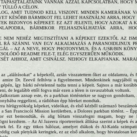
 TAPASZTALATAINK VANNAK AZZAL KAPCSOLATBAN, HOGY M
 TÚLLŐ A CÉLON.
LOG, AMIT TUDNOD KELL VISZONT. MINDEN KAMERÁNAK VA
YET KÉSŐBB BÁRMIKOT FEL LEHET HASZNÁLNI ARRA, HOGY 
TEK BIZONYOS KÉPEKET. EZ AZT JELENTI, HOGY AZOKAT A 
NLAPODRA, BÁRMIKOR FELHASZNÁLHATJÁK ARRA, HOG
.
E NEM NEHÉZ MEGTISZTÍTANI A KÉPEKET EZEKTŐL AZ ISM
LL RÁ SZÁNNI. VAN EGY ALKALMAZÁS A PARANOIDLINUX 
GÁL – AZ A NEVE, HOGY PHOTONYMUS, ÉS A /USR/BIN KÖ
CSOLÓDÓ README FILE-T. ELÉG EGYSZERŰEN MŰKÖDIK.
CSÉT AHHOZ, AMIT CSINÁLSZ. NEHOGY ELKAPJANAK. MARA
az „aláírásokat” a képekről, aztán visszatettem őket az oldalamra, és f
ól, amire Dr. Eeevil felhívta a figyelmemet. Mindenkinek nagyjából
 gépén, így bárki névtelenné tudta tenni a képeit. Sajnos a már korább
ni, de legalább ettől fogva már ezen a téren is ravaszabbak voltunk.
glalkoztam aznap este, és a parkban történtekre se nagyon gondoltam,
nyhába reggelizni, a rádióban épp híreket mondtak.
era hírügynökség képeket, videókat, és első kézből származó beszámolók
 a San Franciscói Mission kerületben, a Dolores parkban történt. – Ép
kor ezt bemondták, és alig bírtam visszafogni magam, hogy ne k
ögni kezdtem. – Az Al Jazeera riportereinek állítása szerint a képek és
ltek fel. Ez egy titkos hálózat, amelyet diákok és Al-Kaida szimpa
leddig csak pletykák keringtek, ez az első alkalom, hogy hivatalosan ker