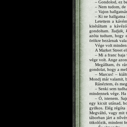
– Gondolod, ez b
– Nem tudom, de l
– Vajon hallgatná
– Ki ne hallgatn
Letettem a kávéma
kisétáltam a kávéz
gondoltam.
Tudják, 
azóta tudtam, hogy e
örökre bezárnak valah
Vége volt minden
A Market Street el
– Mi a franc baja
vége volt. Ange azon
Megálltam, és rá
gondolat, hogy a mel
– Marcus! – kiált
Mondj már valamit, 
Ránéztem, és megé
– Senki sem tudh
mindennek vége. Ha m
– Ó, istenem. Saj
egy kicsit utánad, h
gyilkos. Elég régóta
Megváltó, vagy mit 
táborban járt a nőv
titkolózik, mindent f