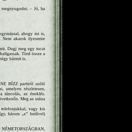
m megnyugodni. – Jó, ha
egymással, ahogy mi is,
k. Nem akarok ilyesmire
mit. Dugj meg egy tucat
allgassak. Törd össze a
égy bármit is.
 NE BÍZZ partiról szóló
i, amelyen részletesen,
a táncolás, az éneklés.
következőn. Meg az utána
 telefonjukkal, vagy kis
(így, három „e” betűvel)
, NÉMETORSZÁGBAN,