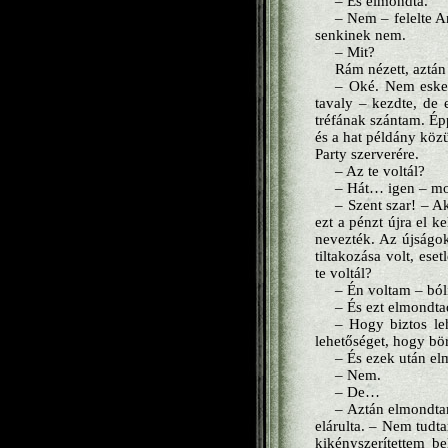
– És elmondta.
– Nem – felelte 
senkinek nem.
– Mit?
Rám nézett, aztán
– Oké. Nem esket
tavaly – kezdte, de e
tréfának szántam. Épp
és a hat példány közü
Party szerverére.
– Az te voltál?
– Hát… igen – mon
– Szent szar! – Ak
ezt a pénzt újra el k
nevezték. Az újságok 
tiltakozása volt, ese
te voltál?
– Én voltam – bóli
– És ezt elmondt
– Hogy biztos le
lehetőséget, hogy bö
– És ezek után el
– Nem.
– De…
– Aztán elmondtam
elárulta. – Nem tudt
kikényszerítettem b