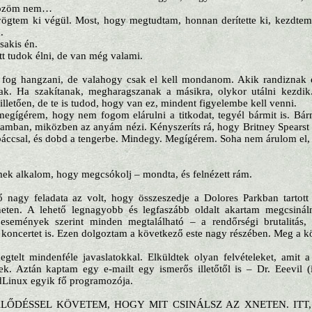
 közöm nem…
ögtem ki végül. Most, hogy megtudtam, honnan derítette ki, kezdte
.
Csakis én.
t tudok élni, de van még valami.
 fog hangzani, de valahogy csak el kell mondanom. Akik randiznak 
nak. Ha szakítanak, megharagszanak a másikra, olykor utálni kezdi
illetően, de te is tudod, hogy van ez, mindent figyelembe kell venni.
egígérem, hogy nem fogom elárulni a titkodat, tegyél bármit is. Bár
mban, miközben az anyám nézi. Kényszeríts rá, hogy Britney Spearst h
áccsal, és dobd a tengerbe. Mindegy. Megígérem. Soha nem árulom el, t
ek alkalom, hogy megcsókolj – mondta, és felnézett rám.
nagy feladata az volt, hogy összeszedje a Dolores Parkban tartott
ten. A lehető legnagyobb és legfaszább oldalt akartam megcsináln
 események szerint minden megtalálható – a rendőrségi brutalitás, 
z koncertet is. Ezen dolgoztam a következő este nagy részében. Meg a 
telt mindenféle javaslatokkal. Elküldtek olyan felvételeket, amit a
ek. Aztán kaptam egy e-mailt egy ismerős illetőtől is – Dr. Eeevil 
idLinux egyik fő programozója.
LŐDÉSSEL KÖVETEM, HOGY MIT CSINÁLSZ AZ XNETEN. ITT