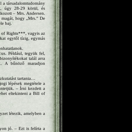
úl a társadalomtudomány
lt, úgy 28-29 körül, és
tkozott – Mrs. Andersen.
na magát, hogy „Mrs.” De
le baj.
 of Rights***, vagyis az
okat egytől tízig, egymás
onhatatlanok.
s. Például, tegyük fel,
izonyítékokat talál arra
ék. A bűnöző maradjon
zkutatást tartania…
jogi lépések megtétele a
tetjük. – Írni kezdett a
et eltekinteni a Bill of
yzet létezik, amelyben a
n jó. – Ezt is felírta a