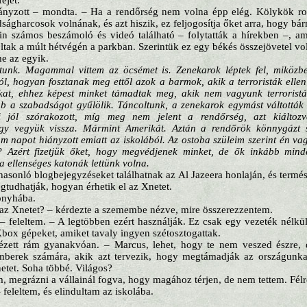
ejét.
ányzott – mondta. – Ha a rendőrség nem volna épp elég. Kölykök r
ságharcosok volnának, és azt hiszik, ez feljogosítja őket arra, hogy b
in számos beszámoló és videó található – folytatták a hírekben –, am
oltak a múlt hétvégén a parkban. Szerintük ez egy békés összejövetel vo
e az egyik.
tunk. Magammal vittem az öcsémet is. Zenekarok léptek fel, miköz
ról, hogyan fosztanak meg ettől azok a barmok, akik a terroristák elle
tákat, ehhez képest minket támadtak meg, akik nem vagyunk terrorist
b a szabadságot gyűlölik. Táncoltunk, a zenekarok egymást váltották 
 jól szórakozott, míg meg nem jelent a rendőrség, azt kiáltoz
ogy vegyük vissza. Mármint Amerikát. Aztán a rendőrök könnygázt 
om napot hiányzott emiatt az iskolából. Az ostoba szüleim szerint én va
 Azért fizetjük őket, hogy megvédjenek minket, de ők inkább mind
a ellenséges katonák lettünk volna.
 hasonló blogbejegyzéseket találhatnak az Al Jazeera honlaján, és termé
udhatják, hogyan érhetik el az Xnetet.
onyhába.
 az Xnetet? – kérdezte a szemembe nézve, mire összerezzentem.
– feleltem. – A legtöbben ezért használják. Ez csak egy vezeték nélkül
Xbox gépeket, amiket tavaly ingyen szétosztogattak.
ézett rám gyanakvóan. – Marcus, lehet, hogy te nem veszed észre, 
emberek számára, akik azt tervezik, hogy megtámadják az országunk
etet. Soha többé. Világos?
m, megrázni a vállainál fogva, hogy magához térjen, de nem tettem. Félr
feleltem, és elindultam az iskolába.