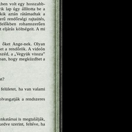
kben volt egy hosszabb-
k lap úgy állította be a
akik aztán rátámadtak a
rű rendőrségi rajtaütés,
ndelőkben rohamszerűen
 eljárás költségeit. A mi
m őket Ange-nek. Olyan
ket a rendőrök. A videón
eszéd, a „Vegyük vissza”
bban, hogy megküzdhet a
at?
felületet, ha van valami
lvasgatják a rendszeres
nkatársai is megtalálják,
dve szerint, feltéve, ha