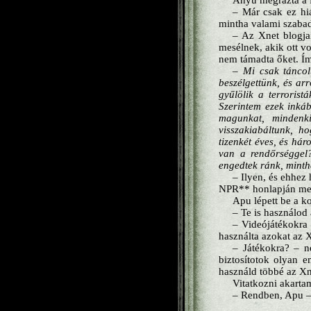
Anyu megrázta a f
– Már csak ez hi
mintha valami szabad
– Az Xnet blogja
mesélnek, akik ott v
nem támadta őket. Ím
– Mi csak táncol
beszélgettünk, és ar
gyűlölik a terroris
Szerintem ezek inkáb
magunkat, mindenki
visszakiabáltunk, h
tizenkét éves, és hár
van a rendőrséggel?
engedtek ránk, minth
– Ilyen, és ehhez
NPR** honlapján megt
Apu lépett be a k
– Te is használod
– Videójátékokra 
használta azokat az 
– Játékokra? – n
biztosítotok olyan 
használd többé az Xn
Vitatkozni akarta
– Rendben, Apu – 