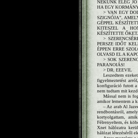
NEKÜNK ELÉG JÓ
HA EGY KORMÁNY
> VAN EGY DO
SZIGNÓJA”, AMEL
GÉPPEL KÉSZÍTET
KITESZEL A HO
KÉSZÍTETTE ŐKET
> SZERENCSÉR
PERSZE IDŐT KE
ÉPPEN ERRE SZOL
OLVASD EL A KAP
> SOK SZEREN
PARANOIÁS!
> DR. EEEVIL
Leszedtem ezeket 
figyelmeztetést arr
konfiguráció futott a
nem tudtam mit kezde
Mással nem is fo
amikor lementem a ko
– Az arab Al Jaze
rendbontásról, amely
kortyolgattam, ami
Félrenyeltem, és köh
Xnet hálózatra kerü
hálózat létezéséről e