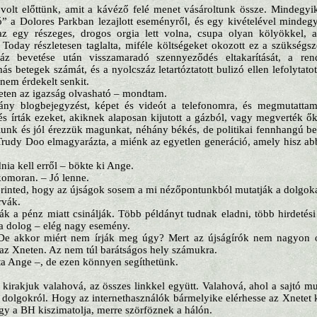
volt előttünk, amit a kávéző felé menet vásároltunk össze. Mindegyi
 a Dolores Parkban lezajlott eseményről, és egy kivételével mindegyi
 az egy részeges, drogos orgia lett volna, csupa olyan kölyökkel, 
oday részletesen taglalta, miféle költségeket okozott ez a szükségsze
áz bevetése után visszamaradó szennyeződés eltakarítását, a re
 betegek számát, és a nyolcszáz letartóztatott bulizó ellen lefolytatott
em érdekelt senkit.
eten az igazság olvasható – mondtam.
ány blogbejegyzést, képet és videót a telefonomra, és megmutatta
és írták ezeket, akiknek alaposan kijutott a gázból, vagy megverték ő
olunk és jól érezzük magunkat, néhány békés, de politikai fennhangú b
 Trudy Doo elmagyarázta, a miénk az egyetlen generáció, amely hisz a
nia kell erről – bökte ki Ange.
komoran. – Jó lenne.
erinted, hogy az újságok sosem a mi nézőpontunkból mutatják a dolgok
rvák.
ák a pénz miatt csinálják. Több példányt tudnak eladni, több hirdetési 
 a dolog – elég nagy esemény.
 De akkor miért nem írják meg úgy? Mert az újságírók nem nagyon o
az Xneten. Az nem túl barátságos hely számukra.
a Ange –, de ezen könnyen segíthetünk.
 kirakjuk valahová, az összes linkkel együtt. Valahová, ahol a sajtó mu
 dolgokról. Hogy az internethasználók bármelyike elérhesse az Xnetet ke
gy a BH kiszimatolja, merre szörföznek a hálón.