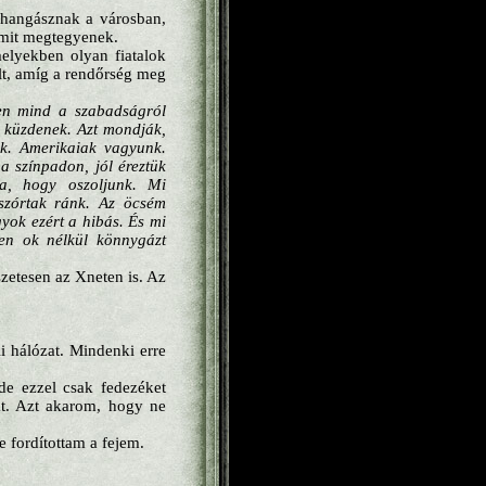
ohangásznak a városban,
ármit megtegyenek.
elyekben olyan fiatalok
lt, amíg a rendőrség meg
ben mind a szabadságról
n küzdenek. Azt mondják,
ák. Amerikaiak vagyunk.
a színpadon, jól éreztük
va, hogy oszoljunk. Mi
szórtak ránk. Az öcsém
gyok ezért a hibás. És mi
en ok nélkül könnygázt
szetesen az Xneten is. Az
i hálózat. Mindenki erre
de ezzel csak fedezéket
at. Azt akarom, hogy ne
e fordítottam a fejem.