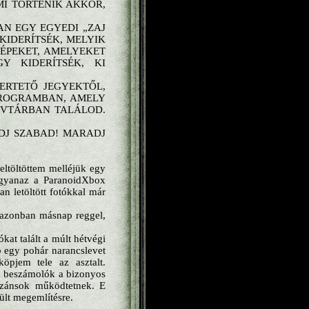
I TÖRTÉNIK AKKOR,
N EGY EGYEDI „ZAJ
KIDERÍTSÉK, MELYIK
KÉPEKET, AMELYEKET
Y KIDERÍTSÉK, KI
ERTETŐ JEGYEKTŐL,
PROGRAMBAN, AMELY
NYVTÁRBAN TALÁLOD.
DJ SZABAD! MARADJ
eltöltöttem melléjük egy
 ugyanaz a ParanoidXbox
an letöltött fotókkal már
 azonban másnap reggel,
at talált a múlt hétvégi
p egy pohár narancslevet
öpjem tele az asztalt.
 a beszámolók a bizonyos
tizánsok működtetnek. E
ült megemlítésre.