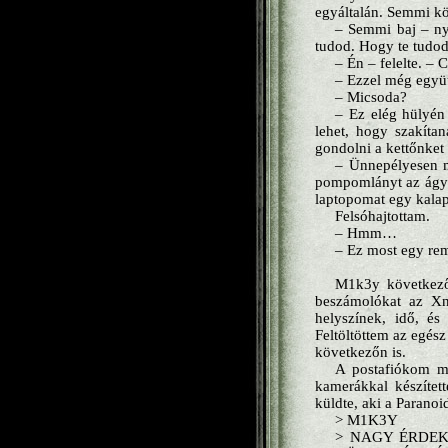
egyáltalán. Semmi
– Semmi baj – ny
tudod. Hogy te tudod
– Én – felelte. – 
– Ezzel még együt
– Micsoda?
– Ez elég hülyén
lehet, hogy szakíta
gondolni a kettőnket 
– Ünnepélyesen m
pompomlányt az ágya
laptopomat egy kalap
Felsóhajtottam.
– Hmm…
– Ez most egy rem
M1k3y következő 
beszámolókat az Xne
helyszínek, idő, és
Feltöltöttem az egés
következőn is.
A postafiókom meg
kamerákkal készített
küldte, aki a Parano
> M1K3Y
> NAGY ÉRDEK