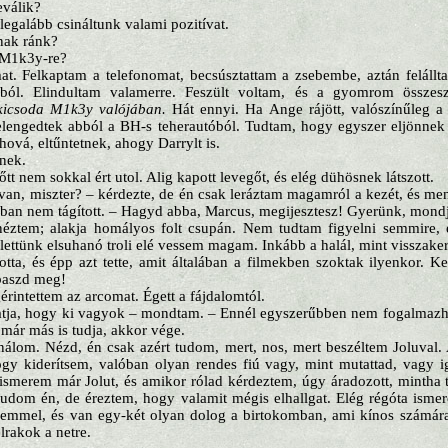
eválik?
egalább csináltunk valami pozitívat.
nak ránk?
a M1k3y-re?
t. Felkaptam a telefonomat, becsúsztattam a zsebembe, aztán felállt
óból. Elindultam valamerre. Feszült voltam, és a gyomrom összes
kicsoda M1k3y valójában.
Hát ennyi. Ha Ange rájött, valószínűleg a
lengedtek abból a BH-s teherautóból. Tudtam, hogy egyszer eljönnek é
ová, eltűntetnek, ahogy Darrylt is.
nek.
őtt nem sokkal ért utol. Alig kapott levegőt, és elég dühösnek látszott.
 van, miszter? – kérdezte, de én csak leráztam magamról a kezét, és 
ban nem tágított. – Hagyd abba, Marcus, megijesztesz! Gyerünk, mondj
néztem; alakja homályos folt csupán. Nem tudtam figyelni semmire, 
lettünk elsuhanó troli elé vessem magam. Inkább a halál, mint visszaker
otta, és épp azt tette, amit általában a filmekben szoktak ilyenkor.
baszd meg!
rintettem az arcomat. Égett a fájdalomtól.
atja, hogy ki vagyok – mondtam. – Ennél egyszerűbben nem fogalmazha
ár más is tudja, akkor vége.
nálom. Nézd, én csak azért tudom, mert, nos, mert beszéltem Joluval
ogy kiderítsem, valóban olyan rendes fiú vagy, mint mutattad, vagy i
 ismerem már Jolut, és amikor rólad kérdeztem, úgy áradozott, mintha t
tudom én, de éreztem, hogy valamit mégis elhallgat. Elég régóta isme
éremmel, és van egy-két olyan dolog a birtokomban, ami kínos számár
elrakok a netre.