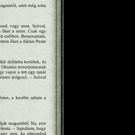
magamról, amit még soha
nned, vagy nem. Szóval,
em őket a netre. Csak egy
ott széfben. Besurrantam,
ttem őket a dániai Pirate
llió dollárba kerültek, és
. Oktatási terrorizmusnak
gy vajon a tett egy tanár
tériumi dolgozó. – Szóval
yémet, a kezébe adtam a
áljak magamból. Na, erre
ította. – Sajnálom, hogy
, vagy sem, ha elmondod