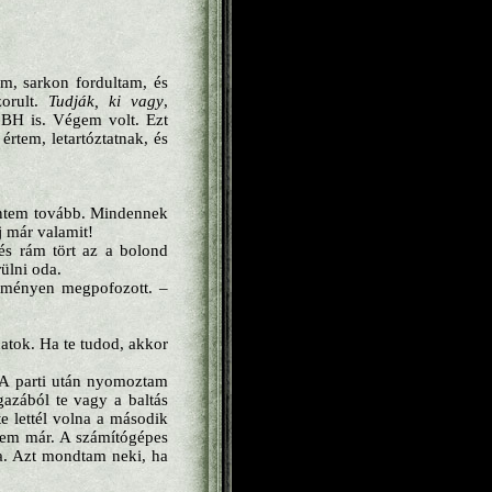
am, sarkon fordultam, és
zorult.
Tudják, ki vagy
,
 BH is. Végem volt. Ezt
rtem, letartóztatnak, és
mentem tovább. Mindennek
 már valamit!
és rám tört az a bolond
ülni oda.
 Keményen megpofozott. –
tok. Ha te tudod, akkor
. A parti után nyomoztam
gazából te vagy a baltás
e lettél volna a második
rem már. A számítógépes
a. Azt mondtam neki, ha