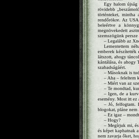
Egy halom újság 
rövidebb „beszámoló”
történteket, mintha
rendőrökre. Az USA T
beleértve a könnyg
megnövekedett asztmás
szemszögünk persze n
– Legalább az Xn
Lementettem néh
emberek készítették 
látszott, ahogy tánc
kántálása, és ahogy
szabadságáért.
– Másoknak is tud
– Aha – feleltem 
– Miért van az sz
– Te mondtad, ku
– Igen, de a kurv
esemény. Most itt ez
– Jó, felfogtam.
blogokat, pláne nem 
– Ez igaz – mondt
– Hogy?
– Megírjuk mi, és
és képet kaphatnak a
nem zavarja őket, ho