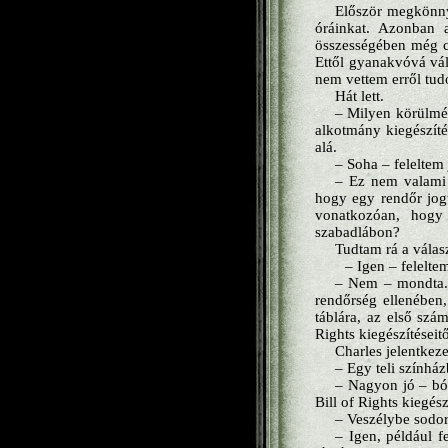
Először megkönny
óráinkat. Azonban a
összességében még cs
Ettől gyanakvóvá vál
nem vettem erről tudo
Hát lett.
– Milyen körülmén
alkotmány kiegészítés
alá.
– Soha – feleltem
– Ez nem valami 
hogy egy rendőr jogt
vonatkozóan, hogy
szabadlábon?
Tudtam rá a vála
– Igen – felelt
– Nem – mondta. –
rendőrség ellenében,
táblára, az első szá
Rights kiegészítéseit
Charles jelentkeze
– Egy teli színház
– Nagyon jó – ból
Bill of Rights kiegés
– Veszélybe sodor
– Igen, például f