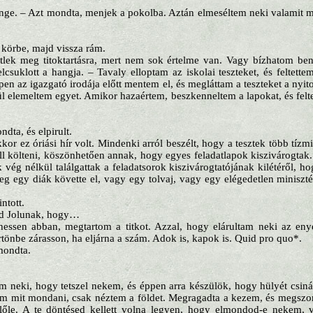
Ange. – Azt mondta, menjek a pokolba. Aztán elmeséltem neki valamit 
 körbe, majd vissza rám.
lek meg titoktartásra, mert nem sok értelme van. Vagy bízhatom be
lcsuklott a hangja. – Tavaly elloptam az iskolai teszteket, és feltett
en az igazgató irodája előtt mentem el, és megláttam a teszteket a nyit
l elemeltem egyet. Amikor hazaértem, beszkenneltem a lapokat, és felte
dta, és elpirult.
kor ez óriási hír volt. Mindenki arról beszélt, hogy a tesztek több tízmi
ell költeni, köszönhetően annak, hogy egyes feladatlapok kiszivárogtak
vég nélkül találgattak a feladatsorok kiszivárogtatójának kilétéről, ho
tleg egy diák követte el, vagy egy tolvaj, vagy egy elégedetlen minisz
ntott.
ad Jolunak, hogy…
hessen abban, megtartom a titkot. Azzal, hogy elárultam neki az en
rtönbe zárasson, ha eljárna a szám. Adok is, kapok is. Quid pro quo*.
mondta.
 neki, hogy tetszel nekem, és éppen arra készülök, hogy hülyét csin
am mit mondani, csak néztem a földet. Megragadta a kezem, és megszor
előle. A te döntésed kellett volna legyen, hogy elmondod-e nekem