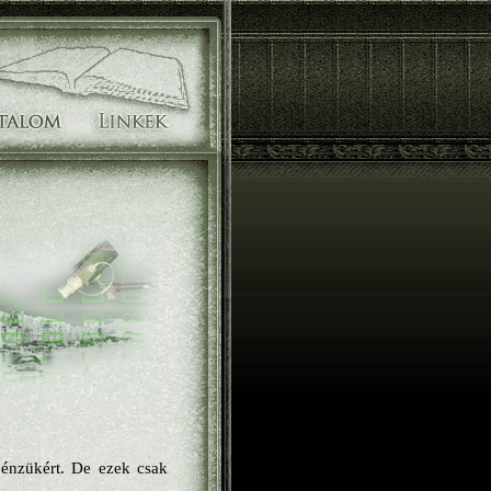
énzükért. De ezek csak