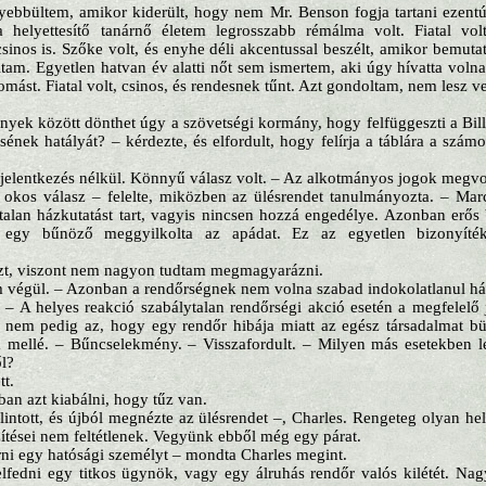
ebbültem, amikor kiderült, hogy nem Mr. Benson fogja tartani ezent
 helyettesítő tanárnő életem legrosszabb rémálma volt. Fiatal vo
inos is. Szőke volt, és enyhe déli akcentussal beszélt, amikor bemuta
tam. Egyetlen hatvan év alatti nőt sem ismertem, aki úgy hívatta vol
mást. Fiatal volt, csinos, és rendesnek tűnt. Azt gondoltam, nem lesz ve
yek között dönthet úgy a szövetségi kormány, hogy felfüggeszti a Bill
ének hatályát? – kérdezte, és elfordult, hogy felírja a táblára a szám
 jelentkezés nélkül. Könnyű válasz volt. – Az alkotmányos jogok megv
okos válasz – felelte, miközben az ülésrendet tanulmányozta. – Marcu
alan házkutatást tart, vagyis nincsen hozzá engedélye. Azonban erős b
 egy bűnöző meggyilkolta az apádat. Ez az egyetlen bizonyít
szt, viszont nem nagyon tudtam megmagyarázni.
em végül. – Azonban a rendőrségnek nem volna szabad indokolatlanul há
 A helyes reakció szabálytalan rendőrségi akció esetén a megfelelő 
 nem pedig az, hogy egy rendőr hibája miatt az egész társadalmat bün
m mellé. – Bűncselekmény. – Visszafordult. – Milyen más esetekben leh
ől?
tt.
ban azt kiabálni, hogy tűz van.
intott, és újból megnézte az ülésrendet –, Charles. Rengeteg olyan hel
zítései nem feltétlenek. Vegyünk ebből még egy párat.
ni egy hatósági személyt – mondta Charles megint.
elfedni egy titkos ügynök, vagy egy álruhás rendőr valós kilétét. Nagyo