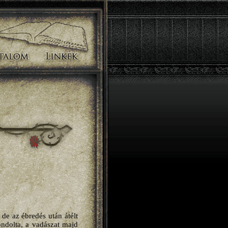
de az ébredés után átélt
ondolta, a vadászat majd