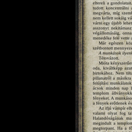
eltereli a gondolata
tudott koncentrálni 
megvárta, míg szembe
nem kellett sokáig v
várni egy újabb lehet
asszonyt nekitámasz
végállomásáig, onna
menedéke felé vette a
Már egészen köze
szétbontott mennyezet
A munkások ilyenk
Tétovázott.
Mióta kényszerűen
oda, kiváltképp az
birtokához. Nem tilt
pillanatról a másikr
felújítási munkálato
ácsok minden nap le
templom állványokka
fényeket. A munkások
a fények erőtlenek é
Az ifjú vámpír elh
valami olyat fog ta
Halandóságának mar
megindult a templom 
megtorpant. Ha a fő