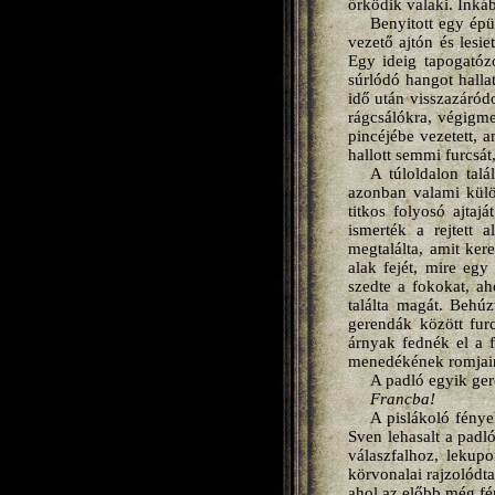
őrködik valaki. Inkább
Benyitott egy épü
vezető ajtón és lesie
Egy ideig tapogatózo
súrlódó hangot hallat
idő után visszazáródo
rágcsálókra, végigmen
pincéjébe vezetett, 
hallott semmi furcsát
A túloldalon talá
azonban valami külön
titkos folyosó ajtaj
ismerték a rejtett 
megtalálta, amit ke
alak fejét, mire egy 
szedte a fokokat, ah
találta magát. Behúz
gerendák között fur
árnyak fednék el a 
menedékének romjai
A padló egyik ger
Francba!
A pislákoló fények
Sven lehasalt a padl
válaszfalhoz, lekupo
körvonalai rajzolódta
ahol az előbb még fé