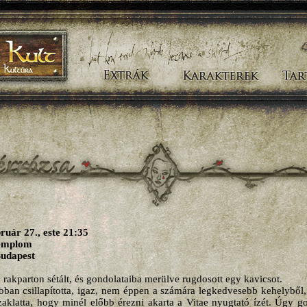
ruár 27., este 21:35
 templom
Budapest
 rakparton sétált, és gondolataiba merülve rugdosott egy kavicsot.
ban csillapította, igaz, nem éppen a számára legkedvesebb kehelyből, 
aklatta, hogy minél előbb érezni akarta a Vitae nyugtató ízét. Úgy g