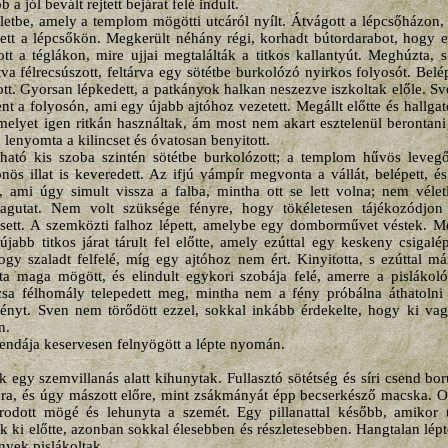
 a jól bevált rejtett bejárat felé indult.
letbe, amely a templom mögötti utcáról nyílt. Átvágott a lépcsőházon, 
tett a lépcsőkön. Megkerült néhány régi, korhadt bútordarabot, hogy el
tt a téglákon, mire ujjai megtalálták a titkos kallantyút. Meghúzta, s
va félrecsúszott, feltárva egy sötétbe burkolózó nyirkos folyosót. Belépe
tt. Gyorsan lépkedett, a patkányok halkan neszezve iszkoltak előle. Sv
t a folyosón, ami egy újabb ajtóhoz vezetett. Megállt előtte és hallga
amelyet igen ritkán használtak, ám most nem akart esztelenül berontan
, lenyomta a kilincset és óvatosan benyitott.
lható kis szoba szintén sötétbe burkolózott; a templom hűvös levegő
ös illat is keveredett. Az ifjú vámpír megvonta a vállát, belépett, 
át, ami úgy simult vissza a falba, mintha ott se lett volna; nem vél
alagutat. Nem volt szüksége fényre, hogy tökéletesen tájékozódjo
resett. A szemközti falhoz lépett, amelybe egy domborművet véstek. M
újabb titkos járat tárult fel előtte, amely ezúttal egy keskeny csigalé
ogy szaladt felfelé, míg egy ajtóhoz nem ért. Kinyitotta, s ezúttal m
ta maga mögött, és elindult egykori szobája felé, amerre a pislákoló
csa félhomály telepedett meg, mintha nem a fény próbálna áthatolni
fényt. Sven nem törődött ezzel, sokkal inkább érdekelte, hogy ki va
n.
endája keservesen felnyögött a lépte nyomán.
 egy szemvillanás alatt kihunytak. Fullasztó sötétség és síri csend bor
óra, és úgy mászott előre, mint zsákmányát épp becserkésző macska. O
rodott mögé és lehunyta a szemét. Egy pillanattal később, amikor új
k ki előtte, azonban sokkal élesebben és részletesebben. Hangtalan lépt
nyek pislákoltak.