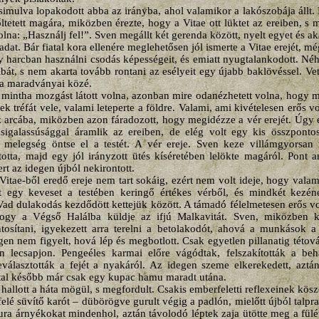
imulva lopakodott abba az irányba, ahol valamikor a lakószobája állt
tetett magára, miközben érezte, hogy a Vitae ott lüktet az ereiben, s 
olna: „Használj fel!”. Sven megállt két gerenda között, nyelt egyet és ak
adat. Bár fiatal kora ellenére meglehetősen jól ismerte a Vitae erejét, 
 harcban használni csodás képességeit, és emiatt nyugtalankodott. Néh
bát, s nem akarta tovább rontani az esélyeit egy újabb baklövéssel. Vet
ája maradványai közé.
 mintha mozgást látott volna, azonban mire odanézhetett volna, hogy 
k tréfát vele, valami leteperte a földre. Valami, ami kivételesen erős vo
 arcába, miközben azon fáradozott, hogy megidézze a vér erejét. Úgy 
csigalassúsággal áramlik az ereiben, de elég volt egy kis összponto
s melegség öntse el a testét. A vér ereje. Sven keze villámgyorsan 
totta, majd egy jól irányzott ütés kíséretében lelökte magáról. Pont 
rt az idegen újból nekirontott.
Vitae-ből eredő ereje nem tart sokáig, ezért nem volt ideje, hogy valam
tt egy keveset a testében keringő értékes vérből, és mindkét kezéne
ad dulakodás kezdődött kettejük között. A támadó félelmetesen erős vol
ogy a Végső Halálba küldje az ifjú Malkavitát. Sven, miközben k
tosítani, igyekezett arra terelni a betolakodót, ahová a munkások 
en nem figyelt, hová lép és megbotlott. Csak egyetlen pillanatig tétov
n lecsapjon. Pengeéles karmai előre vágódtak, felszakították a be
választották a fejét a nyakáról. Az idegen szeme elkerekedett, aztán 
ttal később már csak egy kupac hamu maradt utána.
hallott a háta mögül, s megfordult. Csakis emberfeletti reflexeinek kös
felé süvítő karót – dübörögve gurult végig a padlón, mielőtt újból talpra
 fura árnyékokat mindenhol, aztán távolodó léptek zaja ütötte meg a fül