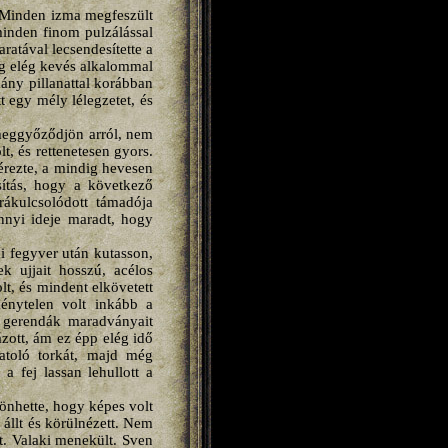
. Minden izma megfeszült
minden finom pulzálással
aratával lecsendesítette a
még elég kevés alkalommal
ány pillanattal korábban
t egy mély lélegzetet, és
meggyőződjön arról, nem
lt, és rettenetesen gyors.
érezte, a mindig hevesen
sítás, hogy a következő
rákulcsolódott támadója
annyi ideje maradt, hogy
i fegyver után kutasson,
k ujjait hosszú, acélos
t, és mindent elkövetett
énytelen volt inkább a
a gerendák maradványait
ázott, ám ez épp elég idő
hatoló torkát, majd még
a fej lassan lehullott a
zönhette, hogy képes volt
 állt és körülnézett. Nem
ét. Valaki menekült. Sven