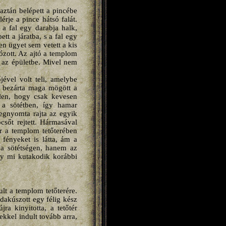
aztán belépett a pincébe
érje a pince hátsó falát.
 a fal egy darabja halk,
tt a járatba, s a fal egy
en ügyet sem vetett a kis
tózott. Az ajtó a templom
i az épületbe. Mivel nem
jével volt teli, amelybe
és bezárta maga mögött a
etlen, hogy csak kevesen
n a sötétben, így hamar
egnyomta rajta az egyik
pcsőt rejtett. Hármasával
ár a templom tetőterében
 fényeket is látta, ám a
 a sötétségen, hanem az
gy mi kutakodik korábbi
ult a templom tetőterére.
dakúszott egy félig kész
ra kinyitotta, a tetőtér
ekkel indult tovább arra,