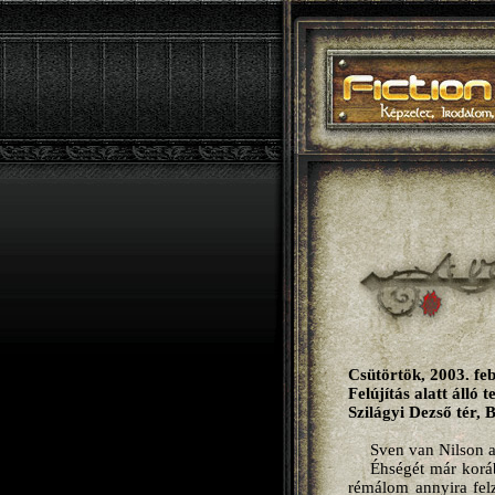
Csütörtök, 2003. feb
Felújítás alatt álló
Szilágyi Dezső tér, 
Sven van Nilson a
Éhségét már koráb
rémálom annyira felz