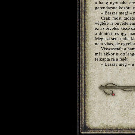
a hang nyomába eredt
gerendázata között, és
– Bassza meg! – 
Csak most tudato
végtére is önvédelem
ez az érvelés kissé 
a döntést, és így má
Még azt sem tudta kid
nem vitás, de egyelőr
Visszasétált a ha
már akkor is ott len
felkapta rá a fejét.
– Bassza meg – i