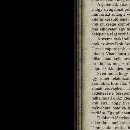
A gerendák közé s
ahogy nyugalmat eről
mintha azt suttogta v
kitörni készülő fenev
volt szüksége komoly
már elkövetett egy hi
belépett a régi szob
A szeme sarkából
csak az árnyékok űzte
Ütések záporoztak az
lüktető Vitae most 
pillanatban kelleme
csuklójára, megszorí
talpra szökkenjen, me
Sven tudta, hogy 
így ismét feláldozo
karmokká formálta. V
annak érdekében, h
védekezésre összpon
felhalmozták. Az ideg
volt arra, hogy Sve
mélyebbre hatolva le
padlóra. Egy pillana
Dobbanó lépteket 
elkerülni a mellkasa 
látott senkit, csak a