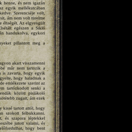
tak benne, és nem igazán
s az egyik mellékutcában
kedve. Szerencséje volt,
sit, ám nem volt türelme
te éhségét. Az elgyengült
lsétált egészen a Sikló
lán bandukolva, egykori
yeket pillantott meg a
nagyon akart visszamenni
bbé már nem tartozik a
n is zavarta, hogy egyik
igyelte, hogy haladnak a
de emlékezete szerint az
m tartózkodott senki a
rendák között pislákoló
sötétebb zugait, ám ezek
kissé tartott attól, hogy
an szokott felbukkanni.
, és szapora léptekkel
eszébe jutott valami, és
előfordulhat, hogy bent