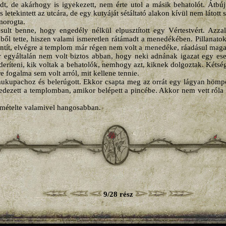
, de akárhogy is igyekezett, nem érte utol a másik behatolót. Átbújt
 letekintett az utcára, de egy kutyáját sétáltató alakon kívül nem látott 
morogta.
sult benne, hogy engedély nélkül elpusztított egy Vértestvért. Azza
ből tette, hiszen valami ismeretlen rátámadt a menedékében. Pillanat
sántít, elvégre a templom már régen nem volt a menedéke, ráadásul mag
r egyáltalán nem volt biztos abban, hogy neki adnának igazat egy eset
eríteni, kik voltak a behatolók, nemhogy azt, kiknek dolgoztak. Kétség
e fogalma sem volt arról, mit kellene tennie.
mukupachoz és belerúgott. Ekkor csapta meg az orrát egy lágyan hömpöly
gedezett a templomban, amikor belépett a pincébe. Akkor nem vett ról
smételte valamivel hangosabban.
9/28 rész