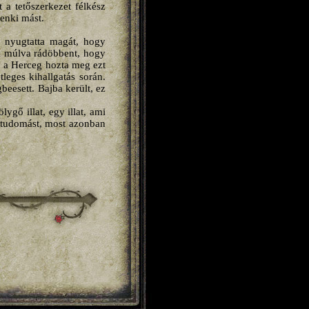
 a tetőszerkezet félkész
senki mást.
l nyugtatta magát, hogy
ok múlva rádöbbent, hogy
a a Herceg hozta meg ezt
leges kihallgatás során.
beesett. Bajba került, ez
gő illat, egy illat, ami
a tudomást, most azonban