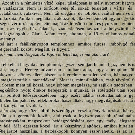
it. Azonban a rémületes vízió képei túlságosan is mély nyomott hagy
a vadászatra. Nem is törődött vele túl sokat; felsietett a várba, é
találkozik valakivel. Nem túl elegáns, de többhöz ezúttal nem volt 
árakoznia. Amikor meglátta az áldozatot, elkedvetlenedett ugyan egy kic
séges vérforrásra; rávetette magát az idősödő nőre, és gyorsan enyhítet
totta az egyik ház falának, aztán sietősen távozott a helyszínről. E
n legyalogolt a Clark Ádám térre, ahonnan, a 19-es villamos vona
z irányt.
l járt a felállványozott templomhoz, amikor furcsa, imbolygó fén
 gerendái között. Megállt, és figyelt.
or már nem dolgoznak. Vajon ki lehet az, és mit akarhat?
 el kellett hagynia a templomot, egyszer sem járt benne. Igaz, nem is 
után, hogy a Herceg udvariasan a tudtára adta, hogy a templom tö
akozott a döntés ellen, hiszen sok értelme nem lett volna, bár nagyo
a megfosztották a menedékétől. Most is, mint általában, csak távolról f
k. Sosem ment túl közel, hogy jobban megnézze, mi zajlik a tetőtérben, 
gkésőbb nyolc órakor befejezték a munkát, és sötétedés után sose
l borított tetőszerkezetében. Épp ezért találta szokatlannak a ge
 elemlámpákat és reflektorokat használtak, hogy megvilágítsák a tető 
s bizonytalanok voltak.
atározta, hogy közelebbről is szemügyre veszi a fények forrását, bár egy 
lálni ott gerendák között, ami csak a legiszonyatosabb rémálmaib
adványaként megszokott beidegződésként vett egy mély lélegzetet
felé. Már egészen közel járt a kétszárnyú ajtóhoz, amikor hirtelen 
bejáratot használja, a betolakodók könnyen észrevehetik, és az is 