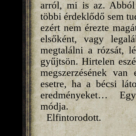
arról, mi is az. Abból
többi érdeklődő sem tud
ezért nem érezte magá
elsőként, vagy legalá
megtalálni a rózsát, l
gyűjtsön. Hirtelen esz
megszerzésének van 
esetre, ha a bécsi lá
eredményeket… Egy 
módja.
Elfintorodott.