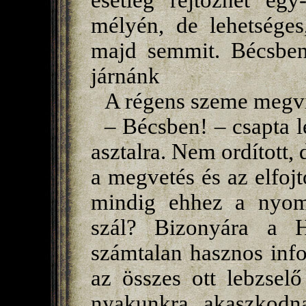
esetleg rejtőzhet eg
mélyén, de lehetsége
majd semmit. Bécsben
járnánk
A régens szeme megvi
– Bécsben! – csapta l
asztalra. Nem ordított,
a megvetés és az elfojt
mindig ehhez a nyom
szál? Bizonyára a 
számtalan hasznos inf
az összes ott lebzsel
nyakunkra akaszkodna