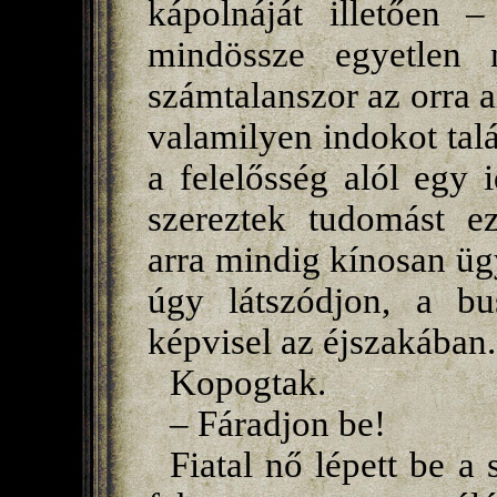
kápolnáját illetően –
mindössze egyetlen 
számtalanszor az orra a
valamilyen indokot tal
a felelősség alól egy
szereztek tudomást ez
arra mindig kínosan üg
úgy látszódjon, a bus
képvisel az éjszakában.
Kopogtak.
– Fáradjon be!
Fiatal nő lépett be a