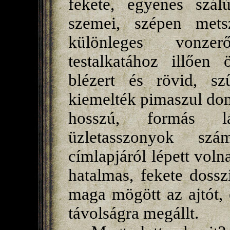
fekete, egyenes szál
szemei, szépen mets
különleges vonzer
testalkatához illően ö
blézert és rövid, sz
kiemelték pimaszul dom
hosszú, formás lá
üzletasszonyok szá
címlapjáról lépett volna
hatalmas, fekete dossz
maga mögött az ajtót, 
távolságra megállt.