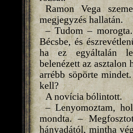
Ramon Vega szeme 
megjegyzés hallatán.
– Tudom – morogta.
Bécsbe, és észrevétle
ha ez egyáltalán l
belenézett az asztalon 
arrébb söpörte mindet
kell?
A novícia bólintott.
– Lenyomoztam, hol 
mondta. – Megfosztott
hányadától, mintha vég