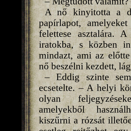
– Megtudott valamit? 
A nő kinyitotta a d
papírlapot, amelyeket 
felettese asztalára. 
iratokba, s közben in
mindazt, ami az előtt
nő beszélni kezdett, lá
– Eddig szinte se
ecsetelte. – A helyi k
olyan feljegyzések
amelyekből használ
kiszűrni a rózsát ille