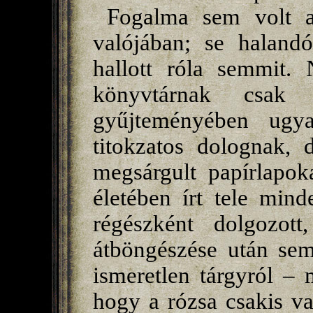
Fogalma sem volt ar
valójában; se halandó
hallott róla semmit.
könyvtárnak csak e
gyűjteményében ugy
titokzatos dolognak, 
megsárgult papírlapok
életében írt tele mind
régészként dolgozot
átböngészése után sem
ismeretlen tárgyról –
hogy a rózsa csakis va