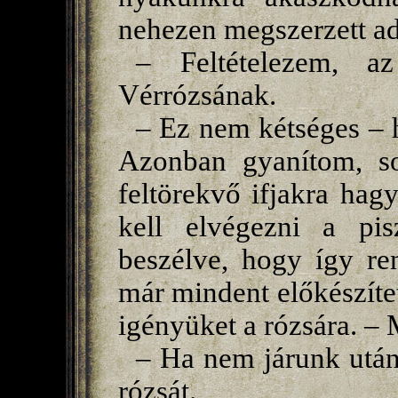
nehezen megszerzett ad
– Feltételezem, a
Vérrózsának.
– Ez nem kétséges – h
Azonban gyanítom, so
feltörekvő ifjakra ha
kell elvégezni a pi
beszélve, hogy így re
már mindent előkészítet
igényüket a rózsára. – 
– Ha nem járunk után
rózsát.