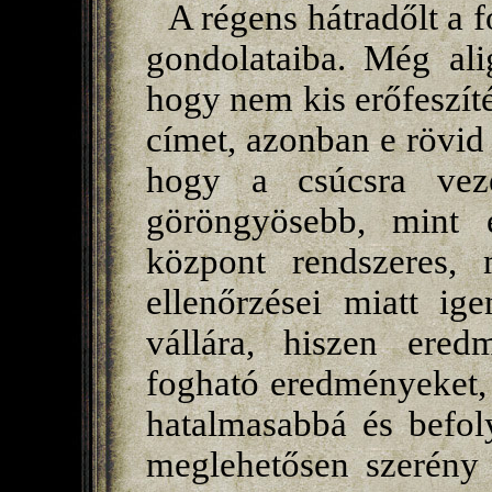
A régens hátradőlt a f
gondolataiba. Még ali
hogy nem kis erőfeszít
címet, azonban e rövid i
hogy a csúcsra vez
göröngyösebb, mint e
központ rendszeres, 
ellenőrzései miatt i
vállára, hiszen ered
fogható eredményeket,
hatalmasabbá és befol
meglehetősen szerény 