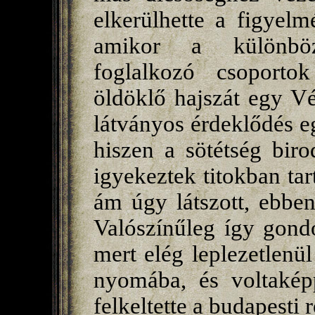
elkerülhette a figyelm
amikor a különböz
foglalkozó csoportok
öldöklő hajszát egy V
látványos érdeklődés e
hiszen a sötétség bir
igyekeztek titokban t
ám úgy látszott, ebben
Valószínűleg így gondo
mert elég leplezetlenül
nyomába, és voltakép
felkeltette a budapesti 