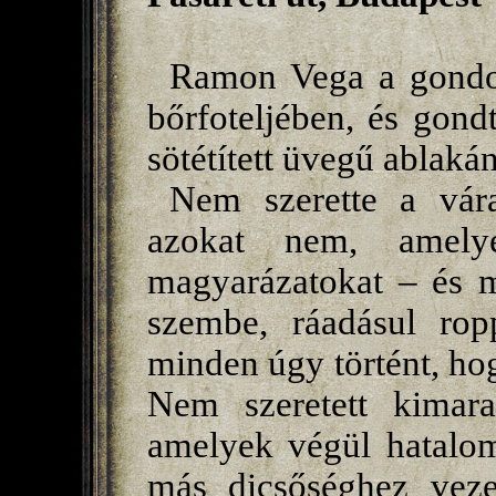
Ramon Vega a gondol
bőrfoteljében, és gondt
sötétített üvegű ablakán
Nem szerette a vára
azokat nem, amelye
magyarázatokat – és m
szembe, ráadásul rop
minden úgy történt, hog
Nem szeretett kimar
amelyek végül hatalom
más dicsőséghez veze