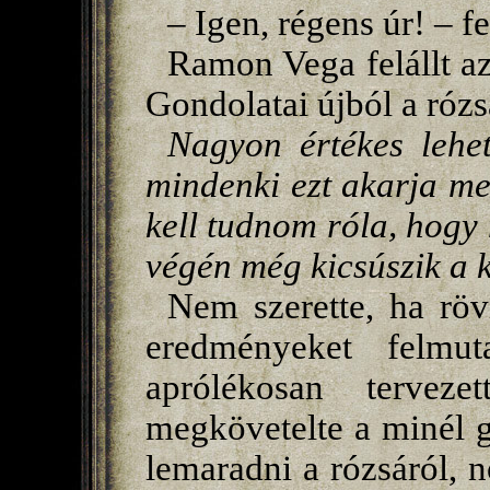
– Igen, régens úr! – fe
Ramon Vega felállt az 
Gondolatai újból a rózs
Nagyon értékes lehet
mindenki ezt akarja m
kell tudnom róla, hogy
végén még kicsúszik a 
Nem szerette, ha rövi
eredményeket felmut
aprólékosan tervez
megkövetelte a minél 
lemaradni a rózsáról, 