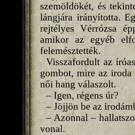
szemöldökét, és tekinte
lángjára irányította. 
rejtélyes Vérrózsa é
amikor az egyéb elfog
felemésztették.
Visszafordult az íróa
gombot, mire az iroda 
női hang válaszolt.
– Igen, régens úr?
– Jöjjön be az irodám
– Azonnal – hallatszo
vonal.