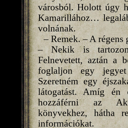
városból. Holott úgy 
Kamarillához… legaláb
volnának.
– Remek. – A régens g
– Nekik is tartozo
Felnevetett, aztán a b
foglaljon egy jegyet
Szeretném egy éjszaka
látogatást. Amíg én 
hozzáférni az Aka
könyvekhez, hátha re
információkat.