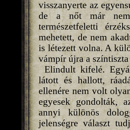
visszanyerte az egyensú
de a nőt már nem t
természetfeletti érzé
mehetett, de nem akad
is létezett volna. A kül
vámpír újra a színtiszt
Elindult kifelé. Egyá
látott és hallott, ráa
ellenére nem volt olyan
egyesek gondolták, a
annyi különös dolog
jelenségre választ tu