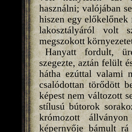
használni; valójában s
hiszen egy előkelőnek
lakosztályáról volt 
megszokott környezetet
Hanyatt fordult, ür
szegezte, aztán felült 
hátha ezúttal valami 
csalódottan törődött b
képest nem változott 
stílusú bútorok sorak
krómozott állványon
képernyője bámult rá 