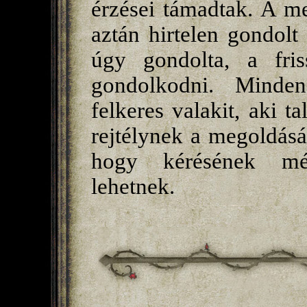
érzései támadtak. A me
aztán hirtelen gondolt 
úgy gondolta, a fri
gondolkodni. Minden
felkeres valakit, aki t
rejtélynek a megoldásáb
hogy kérésének mé
lehetnek.