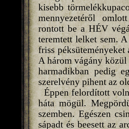
kisebb törmelékkupacot
mennyezetéről omlott
rontott be a HÉV végál
teremtett lelket sem. 
friss péksüteményeket 
A három vágány közül k
harmadikban pedig egy
szerelvény pihent az ol
Éppen felordított voln
háta mögül. Megpördül
szemben. Egészen csin
sápadt és beesett az a