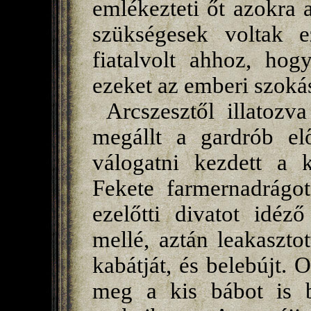
emlékezteti őt azokra
szükségesek voltak 
fiatalvolt ahhoz, hogy
ezeket az emberi szoká
Arcszesztől illatozv
megállt a gardrób elő
válogatni kezdett a k
Fekete farmernadrágo
ezelőtti divatot idéz
mellé, aztán leakaszto
kabátját, és belebújt. O
meg a kis bábot is be