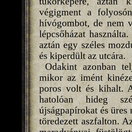
tükörképére, aztán k
végigment a folyosón
hívógombot, de nem vá
lépcsőházat használta.
aztán egy széles mozdul
és kiperdült az utcára.
Odakint azonban tel
mikor az imént kinéze
poros volt és kihalt.
hatolóan hideg szél
újságpapírokat és üres
töredezett aszfalton. A