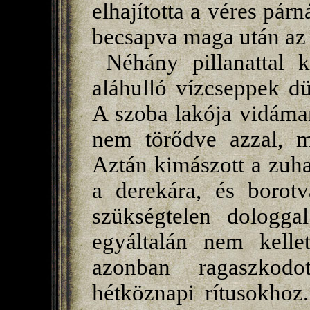
elhajította a véres párn
becsapva maga után az 
Néhány pillanattal 
aláhulló vízcseppek dü
A szoba lakója vidáman 
nem törődve azzal, 
Aztán kimászott a zuha
a derekára, és borotv
szükségtelen dologga
egyáltalán nem kellet
azonban ragaszkodo
hétköznapi rítusokhoz