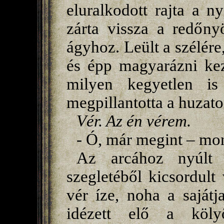
eluralkodott rajta a n
zárta vissza a redőnyö
ágyhoz. Leült a szélére,
és épp magyarázni kez
milyen kegyetlen is
megpillantotta a huzato
Vér. Az én vérem.
- Ó, már megint – mon
Az arcához nyúlt 
szegletéből kicsordult 
vér íze, noha a sajátj
idézett elő a kölyö