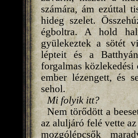
számára, ám ezúttal ti
hideg szelet. Összehú
égboltra. A hold hal
gyülekeztek a sötét v
lépteit és a Batthyá
forgalmas közlekedési
ember lézengett, és s
sehol.
Mi folyik itt?
Nem törődött a beeset
az aluljáró felé vette a
mozgólépcsők maradv