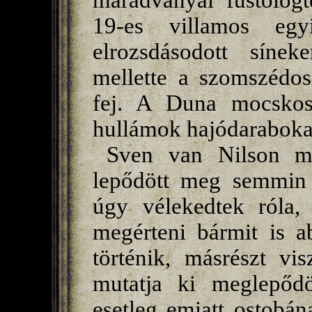
maradványai füstölögt
19-es villamos egy
elrozsdásodott síne
mellette a szomszédos
fej. A Duna mocskos
hullámok hajódaraboka
Sven van Nilson me
lepődött meg semmin 
úgy vélekedtek róla,
megérteni bármit is a
történik, másrészt vi
mutatja ki meglepőd
esetleg emiatt ostobán