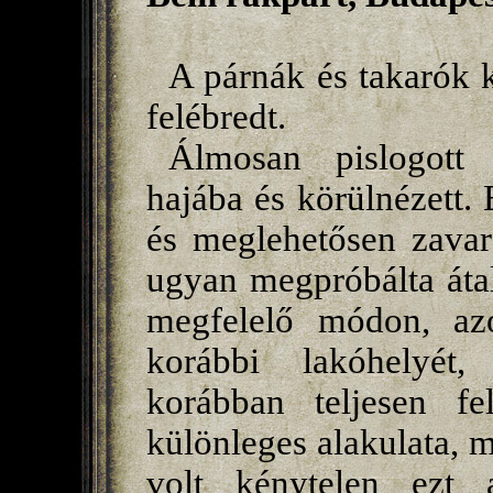
A párnák és takarók k
felébredt.
Álmosan pislogott 
hajába és körülnézett.
és meglehetősen zavar
ugyan megpróbálta átal
megfelelő módon, az
korábbi lakóhelyét
korábban teljesen fe
különleges alakulata, m
volt kénytelen ezt