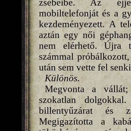
zsebeibe. Az éjjel
mobiltelefonját és a gy
kezdeményezett. A tel
aztán egy női géphang
nem elérhető. Újra t
számmal próbálkozott, 
után sem vette fel senki
Különös.
Megvonta a vállát;
szokatlan dolgokkal
billentyűzárat és 
Megigazította a kabát