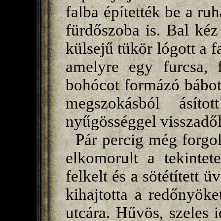
falba építették be a ru
fürdőszoba is. Bal kéz
külsejű tükör lógott a fa
amelyre egy furcsa, 
bohócot formázó bábot
megszokásból ásítot
nyűgösséggel visszadől
Pár percig még forgol
elkomorult a tekintet
felkelt és a sötétített 
kihajtotta a redőnyöket
utcára. Hűvös, szeles 