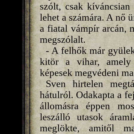
szólt, csak kíváncsia
lehet a számára. A nő ür
a fiatal vámpír arcán, 
megszólalt.
- A felhők már gyül
kitör a vihar, amely
képesek megvédeni mag
Sven hirtelen megtá
hátulról. Odakapta a fej
állomásra éppen most
leszálló utasok áraml
meglökte, amitől m