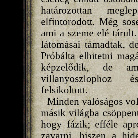
határozottan megle
elfintorodott. Még sos
ami a szeme elé tárul
látomásai támadtak, d
Próbálta elhitetni ma
képzelődik, de am
villanyoszlophoz 
felsikoltott.
Minden valóságos volt
másik világba csöppent
hogy fázik; efféle ap
zavarni, hiszen a hid