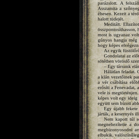
parázslott. A felsz
Asszamita a szőnyeg 
éhesen. Kezeit a térd
halott tüdejét.
Meditált. Ellazít
összpontosíthasson, h
most is ugyanaz volt
gúnyos hangja még en
hogy képes elvégezni
Az egyik füstölőrő
Gondolatai az előt
sötétben vöröslő sze
– Egy társunk elár
Hálátlan feladat.
a klán vezetőinek par
a vér csábítása előb
erősíti a Fenevadat,
vele is megtörténjen.
képes volt egy ideig
együtt sem bízott ab
Egy újabb fekete 
járták, a kesernyés il
Nem kapott túl so
megnehezítette a do
megbizonyosodni arr
elbukik, valószínűleg