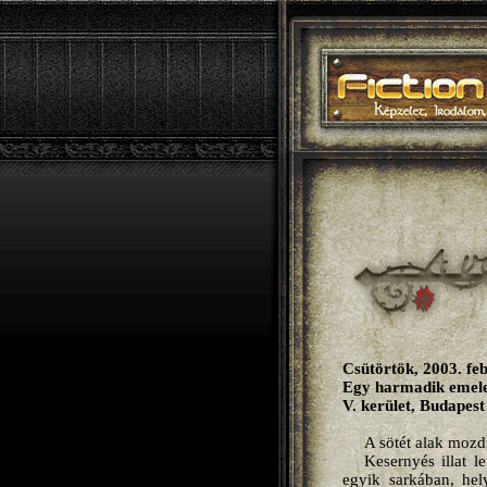
Csütörtök, 2003. feb
Egy harmadik emele
V. kerület, Budapest
A sötét alak mozdu
Kesernyés illat 
egyik sarkában, hel