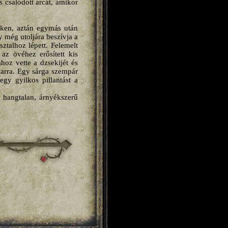
is csalódott arcát, amikor
géken, aztán egymás után
gy még utoljára beszívja a
sztalhoz lépett. Felemelt
 az övéhez erősített kis
hoz vette a dzsekijét és
dvarra. Egy sárga szempár
egy gyilkos pillantást a
, hangtalan, árnyékszerű