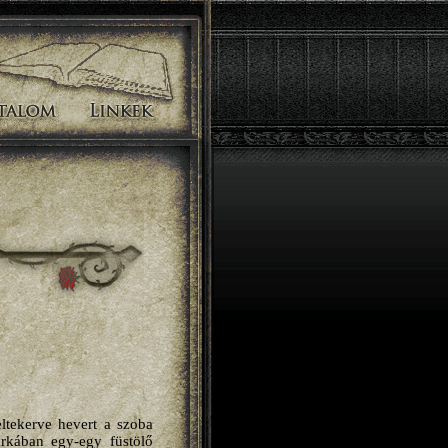
ltekerve hevert a szoba
arkában egy-egy füstölő