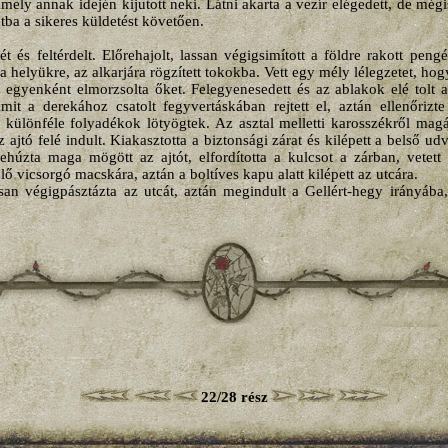
 amely annak idején kijutott neki. Látni akarta a vezír elégedett, de még
tba a sikeres küldetést követően.
ét és feltérdelt. Előrehajolt, lassan végigsimított a földre rakott pen
 a helyükre, az alkarjára rögzített tokokba. Vett egy mély lélegzetet, ho
án egyenként elmorzsolta őket. Felegyenesedett és az ablakok elé tolt a
amit a derekához csatolt fegyvertáskában rejtett el, aztán ellenőrizte
 különféle folyadékok lötyögtek. Az asztal melletti karosszékről magá
 ajtó felé indult. Kiakasztotta a biztonsági zárat és kilépett a belső u
 Behúzta maga mögött az ajtót, elfordította a kulcsot a zárban, vetett 
 vicsorgó macskára, aztán a boltíves kapu alatt kilépett az utcára.
san végigpásztázta az utcát, aztán megindult a Gellért-hegy irányába
22/28 rész