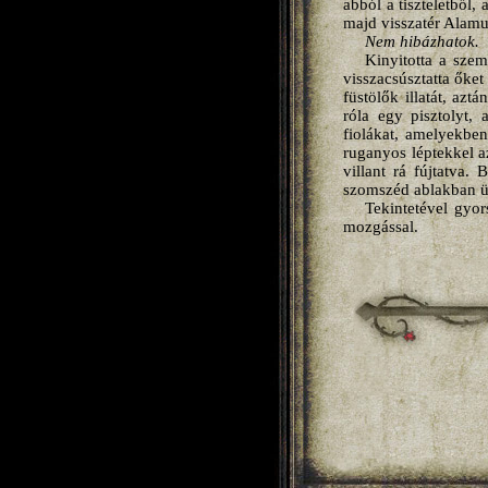
abból a tiszteletből,
majd visszatér Alamu
Nem hibázhatok.
Kinyitotta a szem
visszacsúsztatta őket
füstölők illatát, azt
róla egy pisztolyt, 
fiolákat, amelyekben
ruganyos léptekkel az
villant rá fújtatva.
szomszéd ablakban ülő
Tekintetével gyor
mozgással.