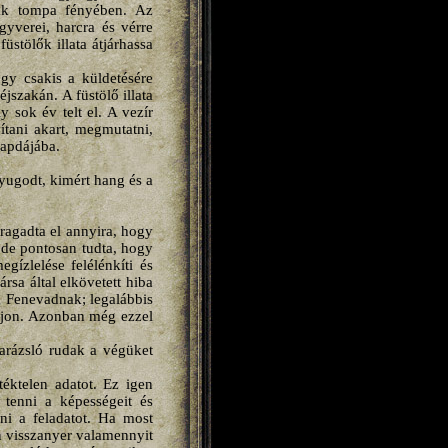
tyák tompa fényében. Az
gyverei, harcra és vérre
üstölők illata átjárhassa
hogy csakis a küldetésére
jszakán. A füstölő illata
 sok év telt el. A vezír
ítani akart, megmutatni,
sapdájába.
 nyugodt, kimért hang és a
ragadta el annyira, hogy
, de pontosan tudta, hogy
gízlelése felélénkíti és
sa által elkövetett hiba
 a Fenevadnak; legalábbis
úljon. Azonban még ezzel
parázsló rudak a végüket
téktelen adatot. Ez igen
 tenni a képességeit és
i a feladatot. Ha most
lán visszanyer valamennyit