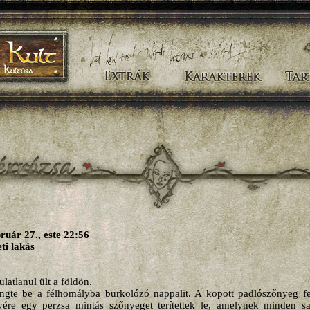
ruár 27., este 22:56
ti lakás
latlanul ült a földön.
lengte be a félhomályba burkolózó nappalit. A kopott padlószőnyeg fe
yére egy perzsa mintás szőnyeget terítettek le, amelynek minden s