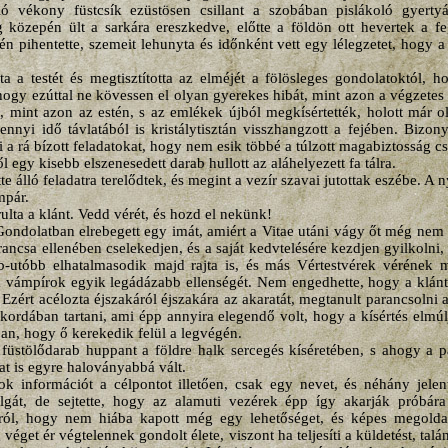
álló vékony füstcsík ezüstösen csillant a szobában pislákoló gyer
közepén ült a sarkára ereszkedve, előtte a földön ott hevertek a fe
én pihentette, szemeit lehunyta és időnként vett egy lélegzetet, hogy a f
otta a testét és megtisztította az elméjét a fölösleges gondolatoktól, 
ogy ezúttal ne kövessen el olyan gyerekes hibát, mint azon a végzetes é
, mint azon az estén, s az emlékek újból megkísértették, holott már oly
nyi idő távlatából is kristálytisztán visszhangzott a fejében. Bizony
 a rá bízott feladatokat, hogy nem esik többé a túlzott magabiztosság c
l egy kisebb elszenesedett darab hullott az aláhelyezett fa tálra.
te álló feladatra terelődtek, és megint a vezír szavai jutottak eszébe. A
mpár.
ulta a klánt. Vedd vérét, és hozd el nekünk!
 Gondolatban elrebegett egy imát, amiért a Vitae utáni vágy őt még nem 
ancsa ellenében cselekedjen, és a saját kedvtelésére kezdjen gyilkolni
b-utóbb elhatalmasodik majd rajta is, és más Vértestvérek vérének me
 a vámpírok egyik legádázabb ellenségét. Nem engedhette, hogy a klántár
 Ezért acélozta éjszakáról éjszakára az akaratát, megtanult parancsolni
 kordában tartani, ami épp annyira elegendő volt, hogy a kísértés elm
ban, hogy ő kerekedik felül a legvégén.
füstölődarab huppant a földre halk sercegés kíséretében, s ahogy a 
lat is egyre haloványabbá vált.
k információt a célpontot illetően, csak egy nevet, és néhány jelen
lgát, de sejtette, hogy az alamuti vezérek épp így akarják próbára
ól, hogy nem hiába kapott még egy lehetőséget, és képes megoldan
 véget ér végtelennek gondolt élete, viszont ha teljesíti a küldetést, ta