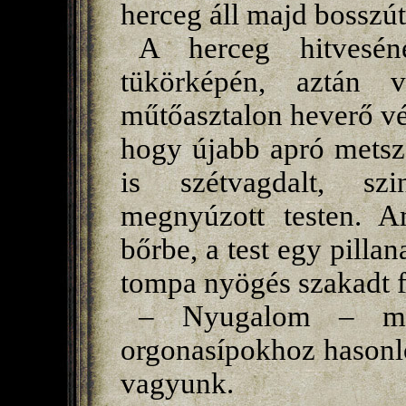
herceg áll majd bosszút
A herceg hitveséne
tükörképén, aztán v
műtőasztalon heverő vére
hogy újabb apró metsz
is szétvagdalt, szi
megnyúzott testen. A
bőrbe, a test egy pillan
tompa nyögés szakadt fe
– Nyugalom – mon
orgonasípokhoz hasonl
vagyunk.