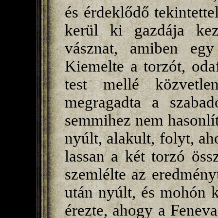
és érdeklődő tekintette
kerül ki gazdája kez
vásznat, amiben egy 
Kiemelte a torzót, oda
test mellé közvetle
megragadta a szabad
semmihez nem hasonlító
nyúlt, alakult, folyt, a
lassan a két torzó öss
szemlélte az eredményt
után nyúlt, és mohón ki
érezte, ahogy a Fenevad