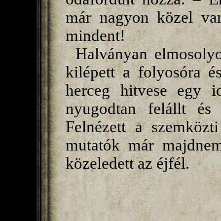
már nagyon közel van,
mindent!
Halványan elmosolyodo
kilépett a folyosóra é
herceg hitvese egy i
nyugodtan felállt és 
Felnézett a szemközti
mutatók már majdnem 
közeledett az éjfél.