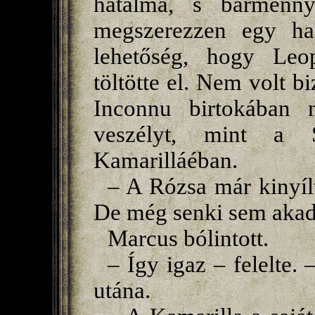
hatalma, s bármenny
megszerezzen egy has
lehetőség, hogy Leop
töltötte el. Nem volt b
Inconnu birtokában 
veszélyt, mint a 
Kamarilláéban.
– A Rózsa már kinyílt
De még senki sem akad
Marcus bólintott.
– Így igaz – felelte.
utána.