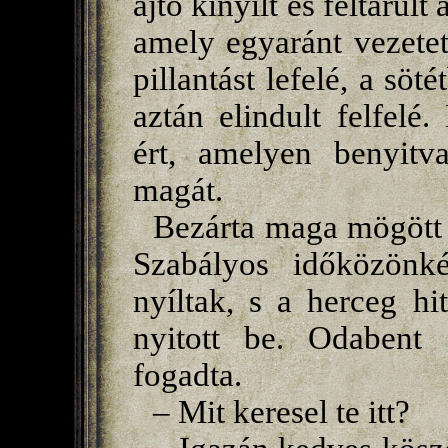
ajtó kinyílt és feltárul
amely egyaránt vezetett 
pillantást lefelé, a sö
aztán elindult felfel
ért, amelyen benyitv
magát.
Bezárta maga mögött a
Szabályos időközönké
nyíltak, s a herceg hi
nyitott be. Odabent 
fogadta.
– Mit keresel te itt?