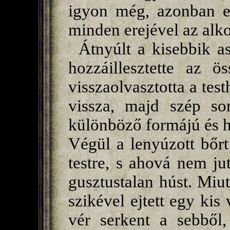
igyon még, azonban el
minden erejével az alko
Átnyúlt a kisebbik as
hozzáillesztette az ö
visszaolvasztotta a test
vissza, majd szép sor
különböző formájú és h
Végül a lenyúzott bőrt
testre, s ahová nem jut
gusztustalan húst. Miut
szikével ejtett egy kis 
vér serkent a sebből,