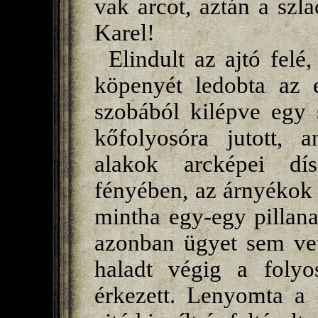
vak arcot, aztán a szla
Karel!
Elindult az ajtó felé,
köpenyét ledobta az e
szobából kilépve egy s
kőfolyosóra jutott, a
alakok arcképei dís
fényében, az árnyékok 
mintha egy-egy pillanat
azonban ügyet sem vet
haladt végig a foly
érkezett. Lenyomta a 