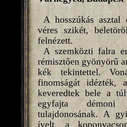
A hosszúkás asztal 
véres szikét, beletör
felnézett.
A szemközti falra er
rémisztően gyönyörű ar
kék tekintettel. Vo
finomságát idézték, 
keveredtek bele a túl
egyfajta démoni 
tulajdonosának. A gyi
ívelt, a koponyacso