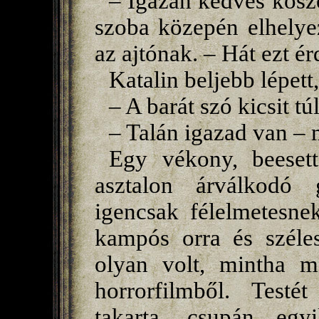
– Igazán kedves köszö
szoba közepén elhelyezk
az ajtónak. – Hát ezt é
Katalin beljebb lépett,
– A barát szó kicsit 
– Talán igazad van – 
Egy vékony, beesett
asztalon árválkodó g
igencsak félelmetesne
kampós orra és széles
olyan volt, mintha m
horrorfilmből. Testé
takarta, csupán egy