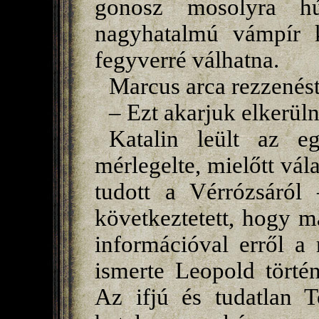
gonosz mosolyra h
nagyhatalmú vámpír k
fegyverré válhatna.
Marcus arca rezzenést
– Ezt akarjuk elkerül
Katalin leült az eg
mérlegelte, mielőtt vál
tudott a Vérrózsáról
következtetett, hogy 
információval erről a 
ismerte Leopold történe
Az ifjú és tudatlan T