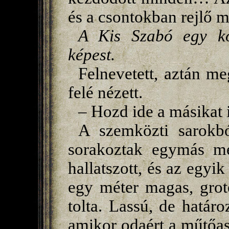
és a csontokban rejlő 
A Kis Szabó egy k
képest.
Felnevetett, aztán me
felé nézett.
– Hozd ide a másikat i
A szemközti sarokból
sorakoztak egymás mel
hallatszott, és az egyik
egy méter magas, grot
tolta. Lassú, de határo
amikor odaért a műtőaszt