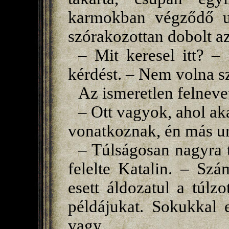
karmokban végződő ujj
szórakozottan dobolt az
– Mit keresel itt? –
kérdést. – Nem volna sz
Az ismeretlen felnevet
– Ott vagyok, ahol ak
vonatkoznak, én más ur
– Túlságosan nagyra 
felelte Katalin. – Sz
esett áldozatul a túl
példájukat. Sokukkal e
vagy.