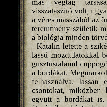
más végtag társas
visszataszító volt, ug
a véres masszából az ö
teremtmény születik m
a biológia minden törv
Katalin letette a sziké
lassú mozdulatokkal be
gusztustalanul cuppogó
a bordákat. Megmarkolt
felhasználva, lassan 
csontokat, miközben k
együtt a bordákat is.