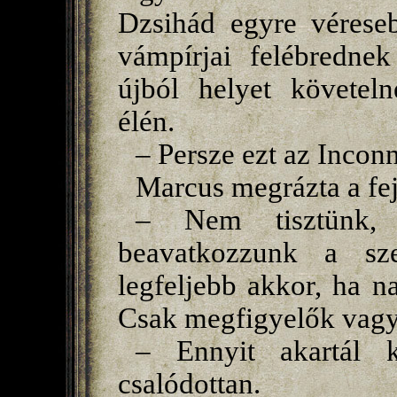
Dzsihád egyre véreseb
vámpírjai felébrednek
újból helyet követel
élén.
– Persze ezt az Inconn
Marcus megrázta a fej
– Nem tisztünk, 
beavatkozzunk a sze
legfeljebb akkor, ha n
Csak megfigyelők vag
– Ennyit akartál k
csalódottan.