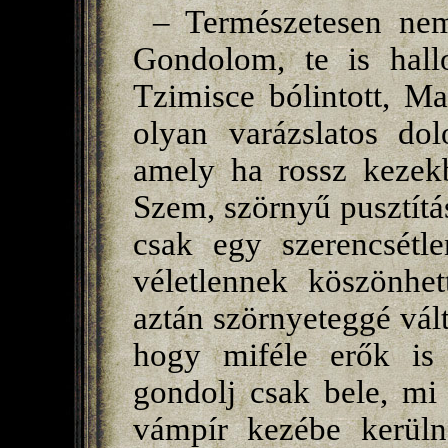
– Természetesen nem
Gondolom, te is hall
Tzimisce bólintott, Ma
olyan varázslatos do
amely ha rossz kezekb
Szem, szörnyű pusztítá
csak egy szerencsétl
véletlennek köszönhet
aztán szörnyeteggé vált
hogy miféle erők is
gondolj csak bele, mi
vámpír kezébe kerüln