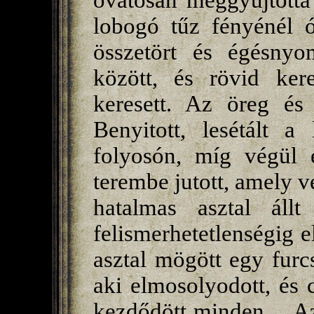
óvatosan meggyújtotta 
lobogó tűz fényénél ó
összetört és égésnyom
között, és rövid kere
keresett. Az öreg és 
Benyitott, lesétált a
folyosón, míg végül e
terembe jutott, amely v
hatalmas asztal áll
felismerhetetlenségig el
asztal mögött egy furcs
aki elmosolyodott, és c
kezdődött minden… Az 