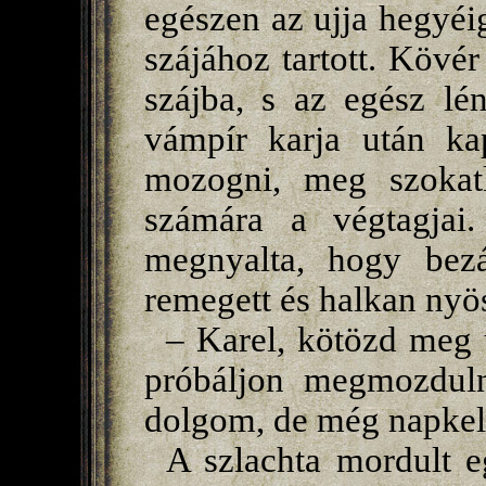
egészen az ujja hegyéig
szájához tartott. Kövé
szájba, s az egész lé
vámpír karja után k
mozogni, meg szokatl
számára a végtagjai.
megnyalta, hogy bez
remegett és halkan nyö
– Karel, kötözd meg ú
próbáljon megmozdul
dolgom, de még napkelt
A szlachta mordult e