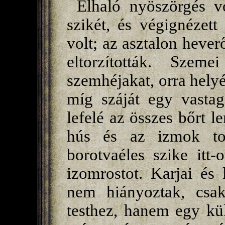
Elhaló nyöszörgés vo
szikét, és végignézett
volt; az asztalon hever
eltorzították. Szeme
szemhéjakat, orra hely
míg száját egy vastag
lefelé az összes bőrt le
hús és az izmok to
borotvaéles szike itt-
izomrostot. Karjai és
nem hiányoztak, csa
testhez, hanem egy kül