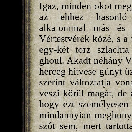
Igaz, minden okot meg 
az ehhez hasonló 
alkalommal más és 
Vértestvérek közé, s a
egy-két torz szlachta
ghoul. Akadt néhány Vé
herceg hitvese gúnyt ű
szerint változtatja von
veszi körül magát, de 
hogy ezt személyesen 
mindannyian meghunyá
szót sem, mert tartot