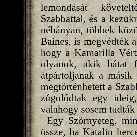
lemondását követel
Szabbattal, és a kezükr
néhányan, többek közöt
Baines, is megvédték a 
hogy a Kamarilla Vért
olyanok, akik hátat f
átpártoljanak a másik
megtörténhetett a Szab
zúgolódtak egy ideig
valahogy sosem tudták 
Egy Szörnyeteg, min
össze, ha Katalin her