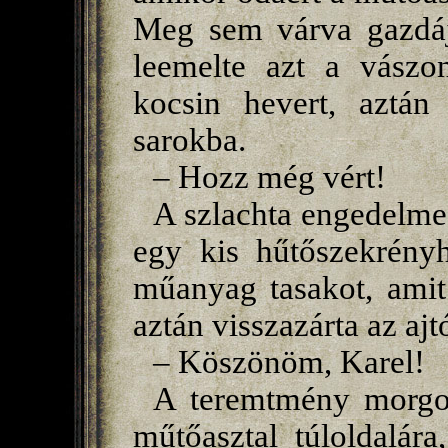
Meg sem várva gazdája
leemelte azt a vászo
kocsin hevert, aztán 
sarokba.
– Hozz még vért!
A szlachta engedelmes
egy kis hűtőszekrényh
műanyag tasakot, amit
aztán visszazárta az ajt
– Köszönöm, Karel!
A teremtmény morgott
műtőasztal túloldalára