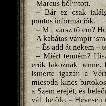
Marcus bólintott.
– Bár ez csak talál
pontos információk.
– Mit vársz tőlem? H
A kabátos vámpír ismé
– És add át nekem – t
– Miért tenném? His
erők lakoznak benne. 
ismerte igazán a Vért
micsoda kincs birtoko
a Szem erejét, és beleő
vált belőle. – Hevesen 