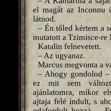
– A Kamarilla a saját
el magát az Inconnu ü
látnod.
– Én tőled kértem a s
mutatott a Tzimisce-re
Katalin felnevetett.
– Az ugyanaz.
Marcus megvonta a vá
– Ahogy gondolod – 
ez mit sem változ
ajánlatomra, mikor e
ajtaja felé indult, s ah
odafordult hozzá. – E