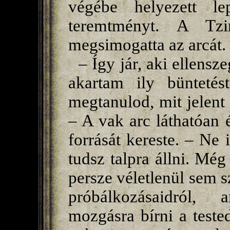
végébe helyezett le
teremtményt. A Tzi
megsimogatta az arcát.
– Így jár, aki ellens
akartam ily bünteté
megtanulod, mit jelent
– A vak arc láthatóan 
forrását kereste. – Ne 
tudsz talpra állni. Még
persze véletlenül sem 
próbálkozásaidról,
mozgásra bírni a teste