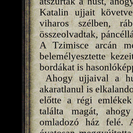
átszúrták a húst, ahog
Katalin ujjait követv
viharos szélben, rá
összeolvadtak, páncéllá
A Tzimisce arcán mo
belemélyesztette keze
bordákat is hasonlóké
Ahogy ujjaival a hú
akaratlanul is elkalando
előtte a régi emlékek
találta magát, ahogy
omladozó ház felé. 