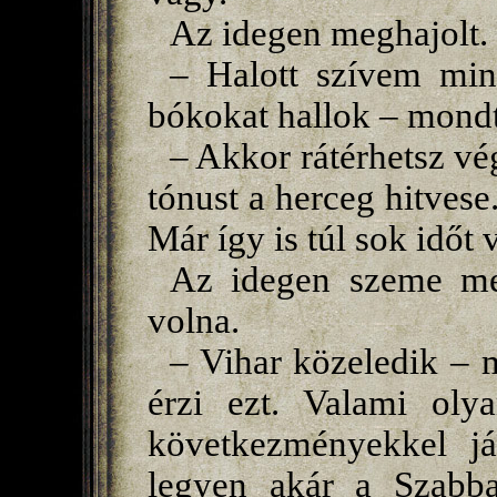
Az idegen meghajolt.
– Halott szívem min
bókokat hallok – mond
– Akkor rátérhetsz vé
tónust a herceg hitvese.
Már így is túl sok időt 
Az idegen szeme meg
volna.
– Vihar közeledik – 
érzi ezt. Valami oly
következményekkel já
legyen akár a Szabba