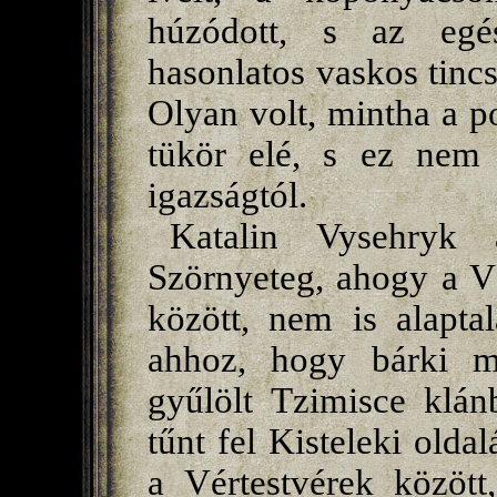
húzódott, s az egé
hasonlatos vaskos tincs
Olyan volt, mintha a po
tükör elé, s ez nem 
igazságtól.
Katalin Vysehryk
Szörnyeteg, ahogy a V
között, nem is alapta
ahhoz, hogy bárki me
gyűlölt Tzimisce klán
tűnt fel Kisteleki oldal
a Vértestvérek között