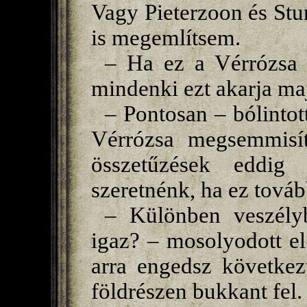
Vagy Pieterzoon és Stu
is megemlítsem.
– Ha ez a Vérrózsa 
mindenki ezt akarja ma
– Pontosan – bólintot
Vérrózsa megsemmisíté
összetűzések eddig 
szeretnénk, ha ez továb
– Különben veszélyb
igaz? – mosolyodott e
arra engedsz következ
földrészen bukkant fel.