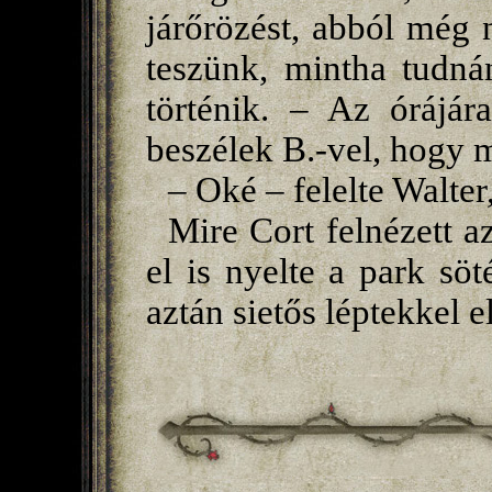
járőrözést, abból még 
teszünk, mintha tudná
történik. – Az órájár
beszélek B.-vel, hogy 
– Oké – felelte Walter
Mire Cort felnézett a
el is nyelte a park söté
aztán sietős léptekkel e