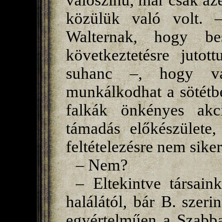
valószínű, már csak az
közülük való volt. – 
Walternak, hogy be
következtetésre juto
suhanc –, hogy val
munkálkodhat a sötétb
falkák önkényes akc
támadás előkészülete
feltételezésre nem sike
– Nem?
– Eltekintve társai
halálától, bár B. szeri
egyértelműen a Szabba