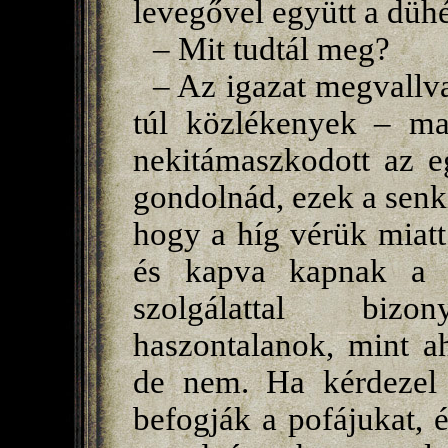
levegővel együtt a dühé
– Mit tudtál meg?
– Az igazat megvallv
túl közlékenyek – ma
nekitámaszkodott az e
gondolnád, ezek a senki
hogy a híg vérük miatt
és kapva kapnak a l
szolgálattal biz
haszontalanok, mint a
de nem. Ha kérdezel 
befogják a pofájukat, 