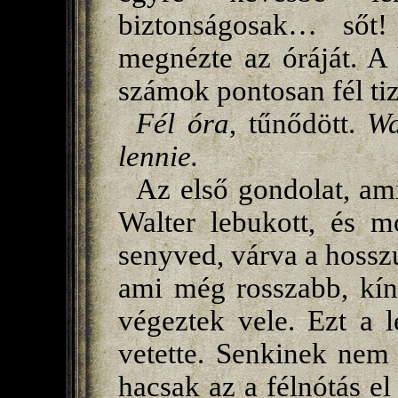
biztonságosak… sőt
megnézte az óráját. A 
számok pontosan fél ti
Fél óra
, tűnődött.
Wa
lennie.
Az első gondolat, ami
Walter lebukott, és m
senyved, várva a hossz
ami még rosszabb, kín
végeztek vele. Ezt a l
vetette. Senkinek nem
hacsak az a félnótás e