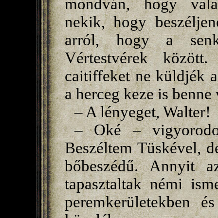
mondván, hogy valam
nekik, hogy beszéljen
arról, hogy a senk
Vértestvérek között
caitiffeket ne küldjék
a herceg keze is benne
– A lényeget, Walter!
– Oké – vigyorodo
Beszéltem Tüskével, de
bőbeszédű. Annyit az
tapasztaltak némi ism
peremkerületekben és