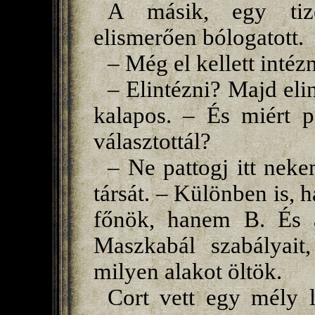
A másik, egy tiz
elismerően bólogatott.
– Még el kellett intéz
– Elintézni? Majd eli
kalapos. – És miért p
választottál?
– Ne pattogj itt neke
társát. – Különben is, 
főnök, hanem B. És
Maszkabál szabályait
milyen alakot öltök.
Cort vett egy mély l