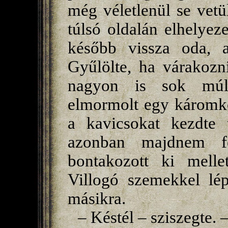
még véletlenül se vetü
túlsó oldalán elhelyez
később vissza oda, ah
Gyűlölte, ha várakozni
nagyon is sok múlo
elmormolt egy káromko
a kavicsokat kezdte t
azonban majdnem fe
bontakozott ki melle
Villogó szemekkel lép
másikra.
– Késtél – sziszegte. –