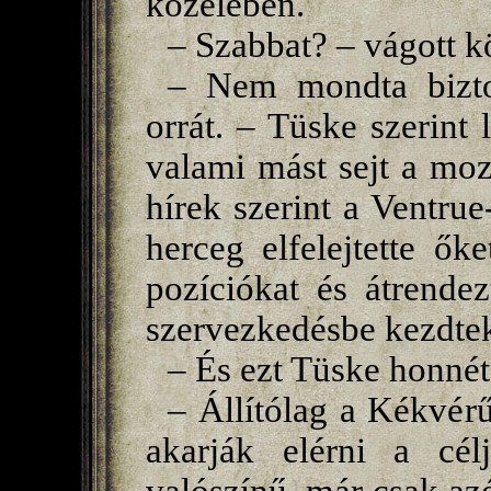
közelében.
– Szabbat? – vágott k
– Nem mondta bizto
orrát. – Tüske szerint 
valami mást sejt a mo
hírek szerint a Ventru
herceg elfelejtette ők
pozíciókat és átrendez
szervezkedésbe kezdtek
– És ezt Tüske honnét
– Állítólag a Kékvérű
akarják elérni a cé