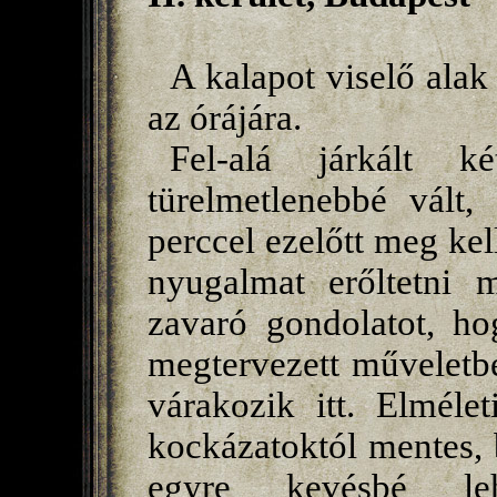
A kalapot viselő alak
az órájára.
Fel-alá járkált 
türelmetlenebbé vált,
perccel ezelőtt meg kel
nyugalmat erőltetni m
zavaró gondolatot, ho
megtervezett műveletbe
várakozik itt. Elméle
kockázatoktól mentes, 
egyre kevésbé l