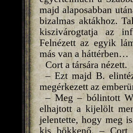
majd alaposabban utána
bizalmas aktákhoz. Ta
kiszivárogtatja az i
Felnézett az egyik lá
más van a háttérben…
Cort a társára nézett.
– Ezt majd B. elinté
megérkezett az emberü
– Meg – bólintott Wa
elhajtott a kijelölt 
jelentette, hogy meg i
kis bökkenő. – Cort i