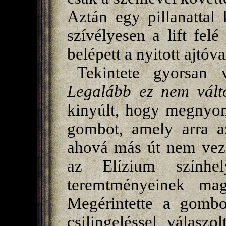
Aztán egy pillanattal 
szívélyesen a lift felé
belépett a nyitott ajtó
Tekintete gyorsan v
Legalább ez nem válto
kinyúlt, hogy megnyomj
gombot, amely arra az 
ahová más út nem vezet
az Elízium színhel
teremtményeinek mag
Megérintette a gombo
csilingeléssel válaszo