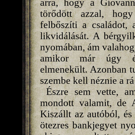
arra, hogy a Giovann
törődött azzal, hog
felbőszíti a családot,
likvidálását. A bérgyi
nyomában, ám valahogy 
amikor már úgy érez
elmenekült. Azonban tu
szembe kell néznie a rá
Észre sem vette, am
mondott valamit, de A
Kiszállt az autóból, é
ötezres bankjegyet nyo