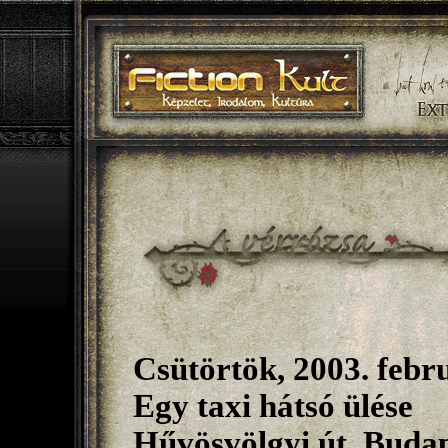
Csütörtök, 2003. febru
Egy taxi hátsó ülése
Hűvösvölgyi út, Buda