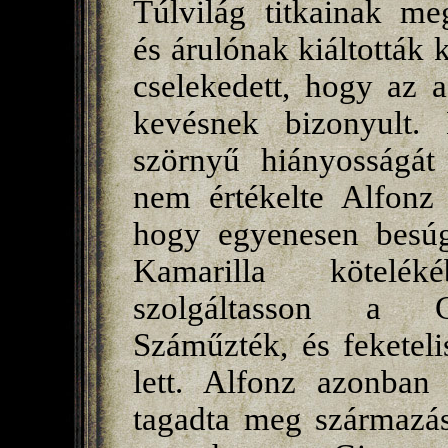
Túlvilág titkainak me
és árulónak kiáltották 
cselekedett, hogy az a
kevésnek bizonyult. 
szörnyű hiányosságát
nem értékelte Alfonz 
hogy egyenesen besúgó
Kamarilla kötelék
szolgáltasson a Gi
Száműzték, és feketeli
lett. Alfonz azonban 
tagadta meg származás