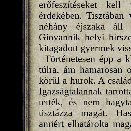
erőfeszítéseket kell
érdekében. Tisztában 
néhány éjszaka áll 
Giovannik helyi hírsz
kitagadott gyermek viss
Történetesen épp a k
túlra, ám hamarosan o
körül a hurok. A csalá
Igazságtalannak tartott
tették, és nem hagyt
tisztázza magát. Hasz
amiért elhatárolta mag