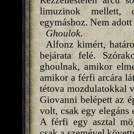
Rezzenéstelen arcú s
limuzinok mellett,
egymáshoz. Nem adott r
Ghoulok.
Alfonz kimért, határo
bejárata felé. Szórak
ghoulnak, amikor elme
amikor a férfi arcára lá
tétova mozdulatokkal v
Giovanni belépett az é
volt, csak egy elegáns e
A férfi egy asztal mög
csak a szemével követte