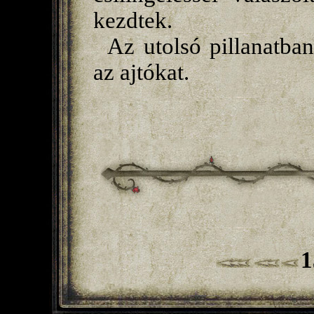
kezdtek.
Az utolsó pillanatba
az ajtókat.
1