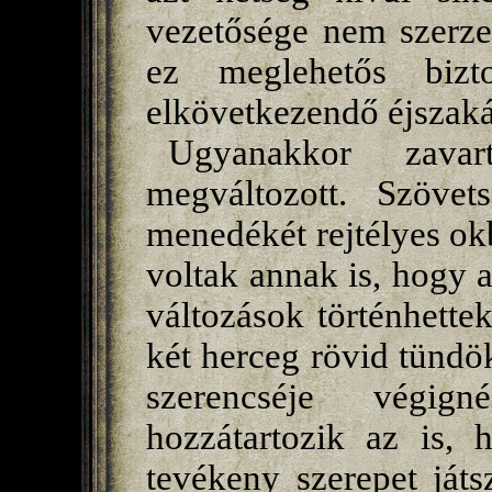
vezetősége nem szerzet
ez meglehetős bizt
elkövetkezendő éjszaká
Ugyanakkor zava
megváltozott. Szövet
menedékét rejtélyes okb
voltak annak is, hogy 
változások történhette
két herceg rövid tündök
szerencséje végig
hozzátartozik az is, 
tevékeny szerepet játs