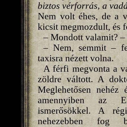
biztos vérforrás, a vad
Nem volt éhes, de a v
kicsit megmozdult, és f
– Mondott valamit? – f
– Nem, semmit – fel
taxisra nézett volna.
A férfi megvonta a vá
zöldre váltott. A dokt
Meglehetősen nehéz é
amennyiben az El
ismerősökkel. A rég
nehezebben fog b