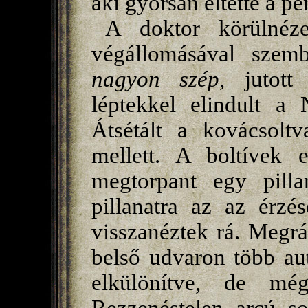
aki gyorsan eltette a pén
A doktor körülnéze
végállomásával sze
nagyon szép
, jutot
léptekkel elindult a 
Átsétált a kovácsolt
mellett. A boltívek e
megtorpant egy pillan
pillanatra az az érzé
visszanéztek rá. Megráz
belső udvaron több aut
elkülönítve, de mé