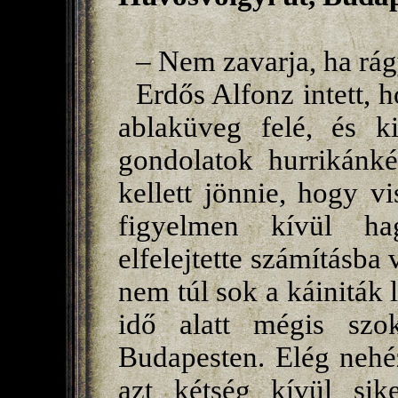
– Nem zavarja, ha rág
Erdős Alfonz intett, 
ablaküveg felé, és k
gondolatok hurrikánké
kellett jönnie, hogy v
figyelmen kívül ha
elfelejtette számításba 
nem túl sok a káiniták 
idő alatt mégis szok
Budapesten. Elég nehé
azt kétség kívül sike