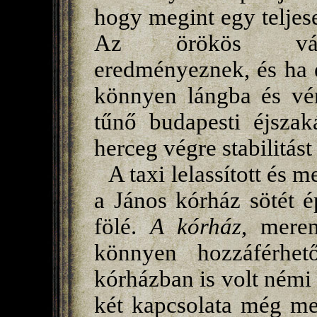
hogy megint egy teljesen
Az örökös válto
eredményeznek, és ha e
könnyen lángba és vé
tűnő budapesti éjszak
herceg végre stabilitást
A taxi lelassított és 
a János kórház sötét 
fölé.
A kórház
, meren
könnyen hozzáférhet
kórházban is volt némi 
két kapcsolata még m