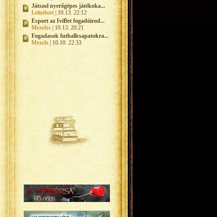
Játszol nyerőgépes játékoka...
Letterbort
| 10.13. 22:12
Esport az IviBet fogadóirod...
Mexelss
| 10.13. 20:21
Fogadasok futballcsapatokra...
Mexels
| 10.10. 22:33