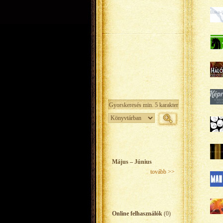
Május – Június
tovább >>
Online felhasználók
(0)