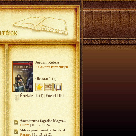
Jordan, Robert
Az alkony keresztútján
II.
Olvasta:
1 tag
Értékelés:
9 (1) | Értékeld Te is!
Asztalitenisz fogadás Magya...
Lillom
| 10.13. 22:24
Milyen pénznemek érhetők el...
Karmad
| 10.13. 22:21