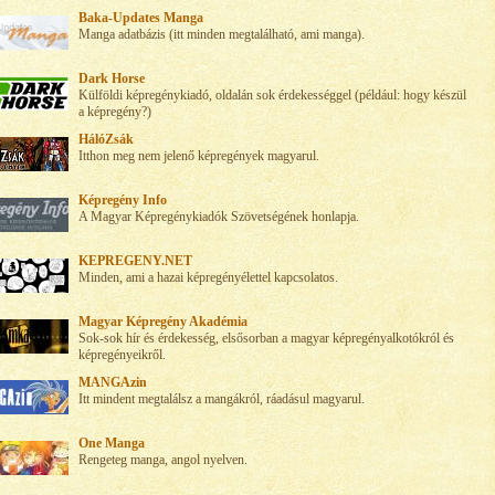
Baka-Updates Manga
Manga adatbázis (itt minden megtalálható, ami manga).
Dark Horse
Külföldi képregénykiadó, oldalán sok érdekességgel (például: hogy készül
a képregény?)
HálóZsák
Itthon meg nem jelenő képregények magyarul.
Képregény Info
A Magyar Képregénykiadók Szövetségének honlapja.
KEPREGENY.NET
Minden, ami a hazai képregényélettel kapcsolatos.
Magyar Képregény Akadémia
Sok-sok hír és érdekesség, elsősorban a magyar képregényalkotókról és
képregényeikről.
MANGAzin
Itt mindent megtalálsz a mangákról, ráadásul magyarul.
One Manga
Rengeteg manga, angol nyelven.