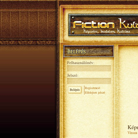
Felhasználónév:
Jelszó:
Regisztráció
Elfelejtett jelszó
Kép
Vissza 