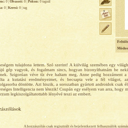
enc:
0 |
Olvasott:
0 |
Polcon:
0 tagnál
ja:
0 |
Keresi:
0 | tag
Feltölt
Módosí
leségem tulajdona lettem. Szó szerint! A külvilág szemében egy világh
ájú gép vagyok, és fogalmam sincs, hogyan bizonyíthatnám be neki
dnek. Szigorúan véve tíz éve haltam meg, Anne pedig hozzáment a 
últa a kutatási eredményeimet, és becsapta vele a fél világot, a
olgasorba döntötte. Azt hiszik, a sorozatban gyártott androidok csak é
rséges Intelligencia nem létezik! Csupán egy esélyem van arra, hogy me
rzum legkiszolgáltatottabb lényévé teszi az embert.
ászólások
A hozzászólás csak regisztrált és bejelentkezett felhasználók számá