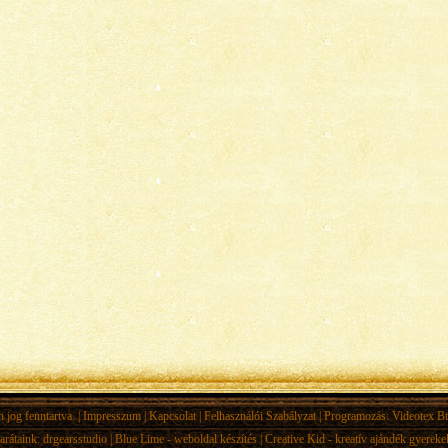
jog fenntartva. |
Impresszum
|
Kapcsolat
|
Felhasználói Szabályzat
| Programozás:
Videotex Bt
arátaink:
drgearsstudio
|
Blue Lime - weboldal készítés
|
Creative Kid - kreatív ajándék gyerek