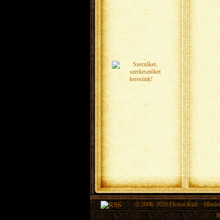
© 2008−2026
Fiction Kult
− Minden 
B