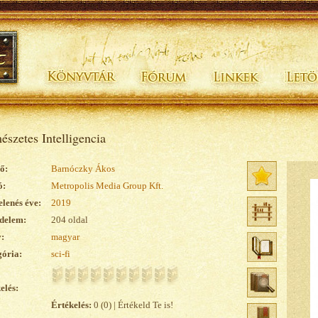
észetes Intelligencia
ő:
Barnóczky Ákos
ó:
Metropolis Media Group Kft.
lenés éve:
2019
delem:
204 oldal
:
magyar
ória:
sci-fi
elés:
Értékelés:
0 (0) | Értékeld Te is!