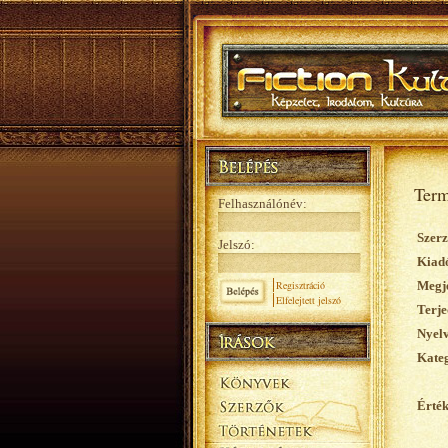
Term
Felhasználónév:
Szerz
Jelszó:
Kiad
Regisztráció
Megje
Elfelejtett jelszó
Terje
Nyelv
Kateg
Érték