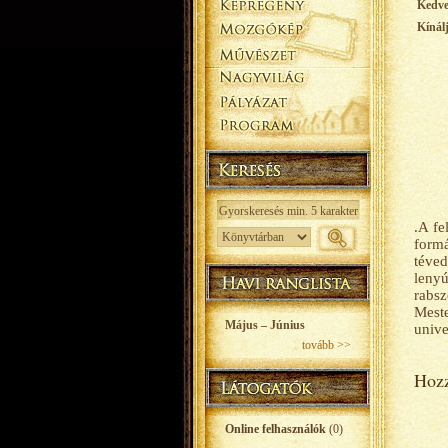
Kedv
Kínál
.A fe
form
téve
leny
rabsz
Meste
Május – Június
unive
tovább >>
Hozz
Online felhasználók
(0)