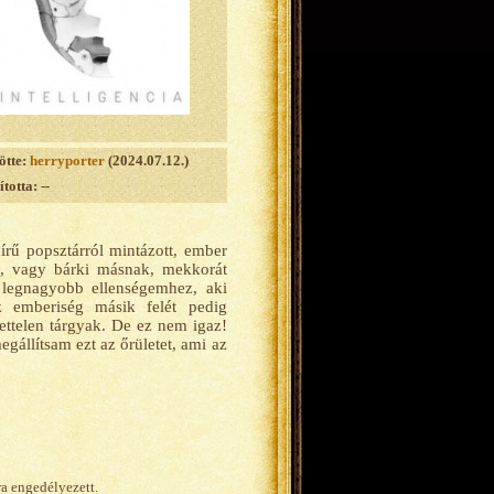
ötte:
herryporter
(2024.07.12.)
totta: --
írű popsztárról mintázott, ember
, vagy bárki másnak, mekkorát
legnagyobb ellenségemhez, aki
z emberiség másik felét pedig
lettelen tárgyak. De ez nem igaz!
gállítsam ezt az őrületet, ami az
ra engedélyezett.