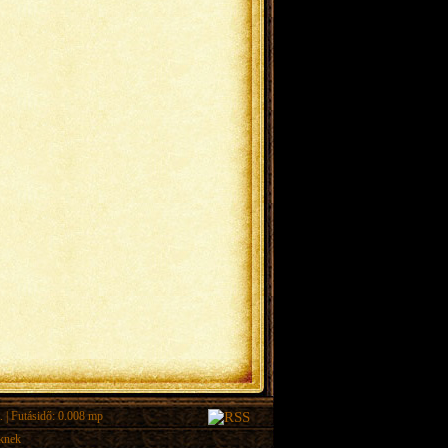
.
| Futásidő: 0.008 mp
eknek