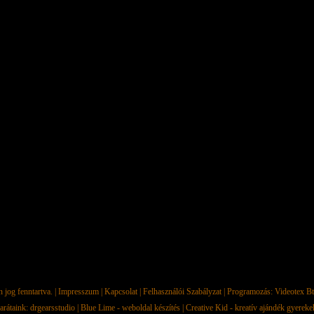
jog fenntartva. |
Impresszum
|
Kapcsolat
|
Felhasználói Szabályzat
| Programozás:
Videotex Bt
arátaink:
drgearsstudio
|
Blue Lime - weboldal készítés
|
Creative Kid - kreatív ajándék gyerek