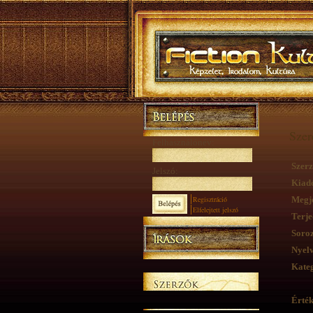
Szer
Felhasználónév:
Szerz
Jelszó:
Kiad
Regisztráció
Megje
Elfelejtett jelszó
Terje
Soroz
Nyelv
Kateg
Érték