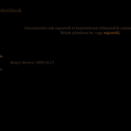
ászólások
A hozzászólás csak regisztrált és bejelentkezett felhasználók számá
Kérjük jelentkezz be, vagy
regisztrálj
.
in
Könyv felvéve: 2009.10.17.