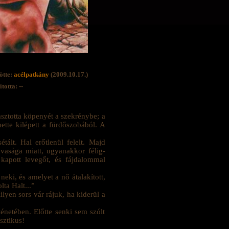
ötte:
acélpatkány
(2009.10.17.)
totta: --
sztotta köpenyét a szekrénybe; a
tte kilépett a fürdőszobából. A
tált. Hal erőtlenül felelt. Majd
vasága miatt, ugyanakkor félig-
 kapott levegőt, és fájdalommal
neki, és amelyet a nő átalakított,
ta Halt...”
lyen sors vár rájuk, ha kiderül a
énetében. Előtte senki sem szólt
sztikus!