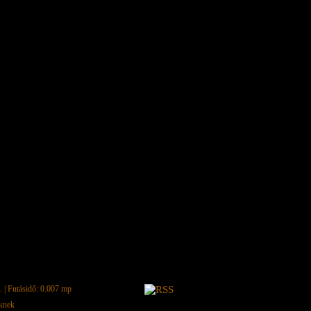
.
| Futásidő: 0.007 mp
eknek