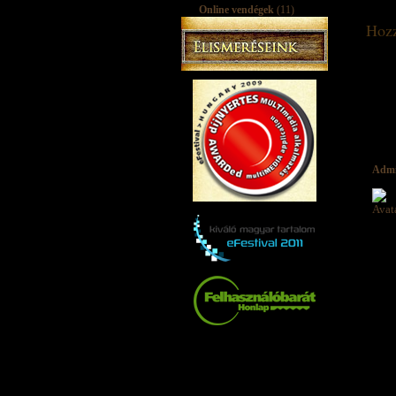
Online vendégek
(11)
Hozz
Adm