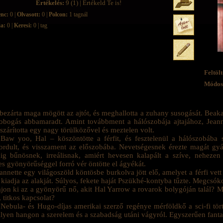
Értékelés:
9 (1) | Értékeld Te is!
enc:
0 |
Olvasott:
0 |
Polcon:
1 tagnál
ja:
0 |
Keresi:
0 | tag
Feltölt
Módosí
bezárta maga mögött az ajtót, és meghallotta a zuhany susogását. Beaka
obogás abbamaradt. Amint továbbment a hálószobája ajtajához, Jeanne
 szárította egy nagy törülközővel és meztelen volt.
Baw yoo, Hal – köszöntötte a férfit, és fesztelenül a hálószobába sé
rdult, és visszament az előszobába. Nevetségesnek érezte magát gyá
g bűnösnek, irreálisnak, amiért hevesen kalapált a szíve, nehezen
s gyönyörűséggel forró vér öntötte el ágyékát.
annette egy világoszöld köntösbe burkolva jött elő, amelyet a férfi vett 
kiadja az alakját. Súlyos, fekete haját Pszükhé-kontyba tűzte. Megcsókol
jon ki az a gyönyörű nő, akit Hal Yarrow a rovarok bolygóján talál? Mi
t, titkos kapcsolat?
Nebula- és Hugo-díjas amerikai szerző regénye mérföldkő a sci-fi tört
lyen hangon a szerelem és a szabadság utáni vágyról. Egyszerűen fanta