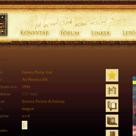
etők
ő:
Farmer, Philip José
ó:
Art Phoenix Kft.
lenés éve:
1990
delem:
153 oldal
at:
Science Fiction & Fantasy
:
magyar
ória:
sci-fi
elés: