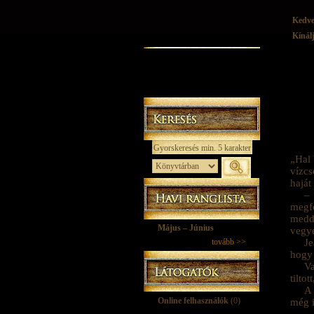
Kedv
Kínál
„Hal 
vízcs
haját
– 
megfo
meddi
Május – Június
vegye
tovább >>
Je
hogy 
Va
tiltot
A 
Online felhasználók
(0)
még i