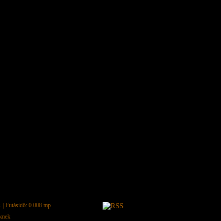
.
| Futásidő: 0.008 mp
eknek