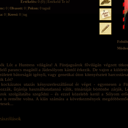
Értékelés:
0 (0) | Értékeld Te is!
enc:
0 |
Olvasott:
0 |
Polcon:
0 tagnál
ja:
0 |
Keresi:
0 | tag
Feltölt
Módosí
ék Lót a Huntress világára! A Füstjaguárok fővilágán végzett titkos
delő parancs magától a Jádesólyom kántól érkezik. De vajon a küldet
zületett bátorságát igényli, vagy genetikai úton kitenyésztett harcostár
tik Lót?
kockázatos utazás kényszerleszállással ér véget - egyenesen a Fü
ozzák, űrjárója használhatatlanná válik, trináriáját börtönbe zárják, 
rok szolgálatába szegődni – és ezzel közelebb kerül a Sólyom erőd
ha is remélte volna. A klán számára a következmények megdöbbentőe
tesek...
ászólások