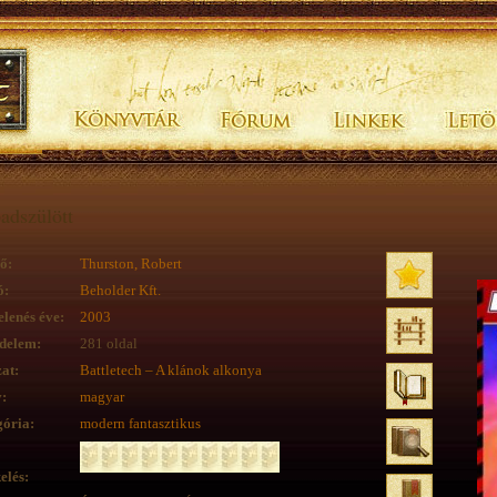
adszülött
ő:
Thurston, Robert
ó:
Beholder Kft.
lenés éve:
2003
delem:
281 oldal
at:
Battletech – A klánok alkonya
:
magyar
ória:
modern fantasztikus
elés: