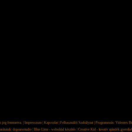
jog fenntartva. |
Impresszum
|
Kapcsolat
|
Felhasználói Szabályzat
| Programozás:
Videotex Bt
arátaink:
drgearsstudio
|
Blue Lime - weboldal készítés
|
Creative Kid - kreatív ajándék gyerek