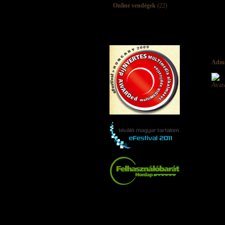
Online vendégek
(22)
Adm