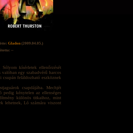
ötte:
Gladon
(2009.04.05.)
totta: --
 Sólyom kísérletek ellenőrzését
és valóban egy szabadvérű harcos
sai csupán feláldozható eszköznek
stjaguárok csapdájába. Mechjét
Ló pedig kénytelen az ellenséges
ítmény különös titkaihoz, mint
k lehetnek, Ló számára viszont