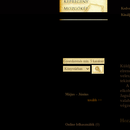
Kedv
Kínál
Küldj
elren
veles
tekin
A 
elkob
Május – Június
Jaguá
tovább >>
vala
végze
Hozz
Online felhasználók
(0)