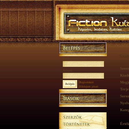
Szab
Felhasználónév:
Szerz
Jelszó:
Kiad
Regisztráció
Megje
Elfelejtett jelszó
Terje
Soroz
Nyelv
Kateg
Érték