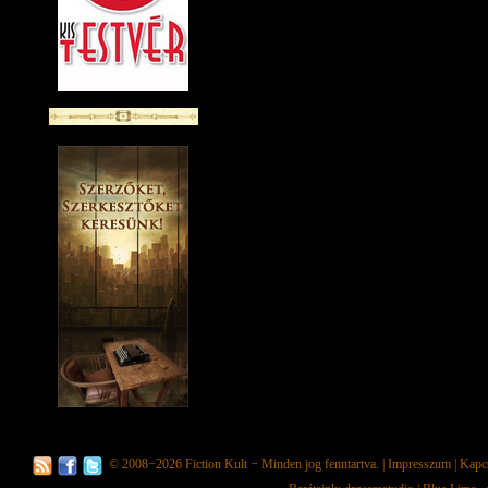
© 2008−2026
Fiction Kult
− Minden jog fenntartva. |
Impresszum
|
Kapc