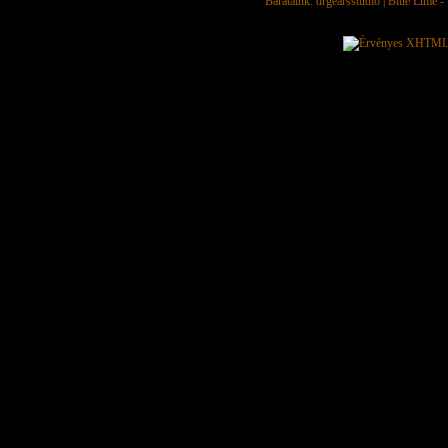
Barátaink:
drgearsstudio
|
Blue Lime - 