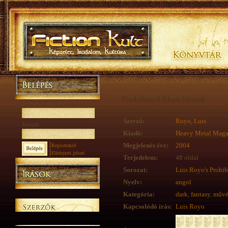
Prohibited Sketchbook
Felhasználónév:
Szerző:
Royo, Luis
Jelszó:
Kiadó:
Heavy Metal Maga
Regisztráció
Megjelenés éve:
2004
Elfelejtett jelszó
Terjedelem:
48 oldal
Sorozat:
Luis Royo's Prohib
Nyelv:
angol
Kategória:
dark
,
fantasy
,
művé
Kapcsolódó írás:
Luis Royo