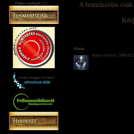
A hozzászólás csak 
Online vendégek
(15)
Kérj
Admin
Könyv felvéve: 2009.02.