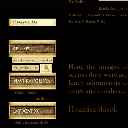
Értékelés:
Értékelés:
0 (0) | É
Kedvenc:
0 |
Olvasott:
0 |
Polcon:
0 tagná
Kínálja:
0 |
Keresi:
0 | tag
Here, the images o
scenes they were acti
fancy adornments of
tones and finishes...
Május – Június
tovább >>
Hozzászólások
Online felhasználók
(0)