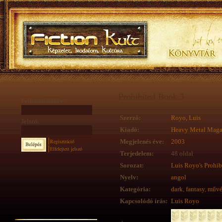
Prohibited Book 3
Felhasználónév:
Szerző:
Royo, Luis
Jelszó:
Kiadó:
Heavy Metal Maga
Regisztráció
Megjelenés éve:
2003
Elfelejtett jelszó
Terjedelem:
48 oldal
Sorozat:
Luis Royo's Prohib
Nyelv:
angol
Kategória:
dark
,
fantasy
,
művé
Kapcsolódó írás:
Luis Royo