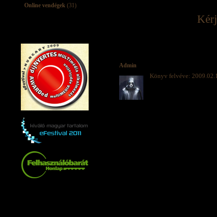
Online vendégek
(31)
Kérj
Admin
Könyv felvéve: 2009.02.