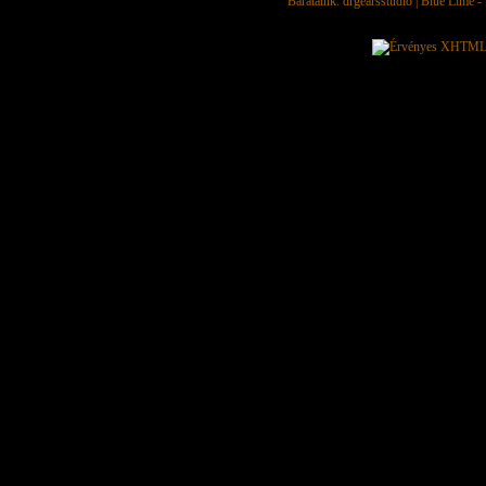
Barátaink:
drgearsstudio
|
Blue Lime - 