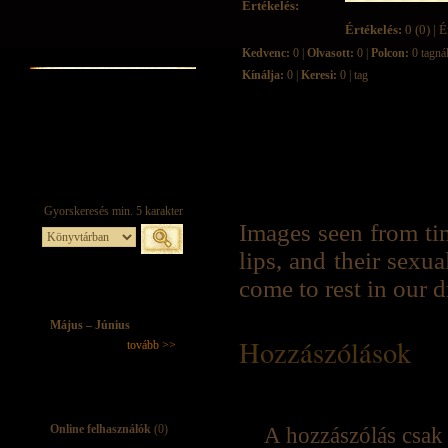
Értékelés:
Értékelés:
0 (0) | É
Kedvenc:
0 |
Olvasott:
0 |
Polcon:
0 tagná
Kínálja:
0 |
Keresi:
0 | tag
Images seen from tim
lips, and their sexua
come to rest in our 
Május – Június
Hozzászólások
tovább >>
Online felhasználók
(0)
A hozzászólás csak 