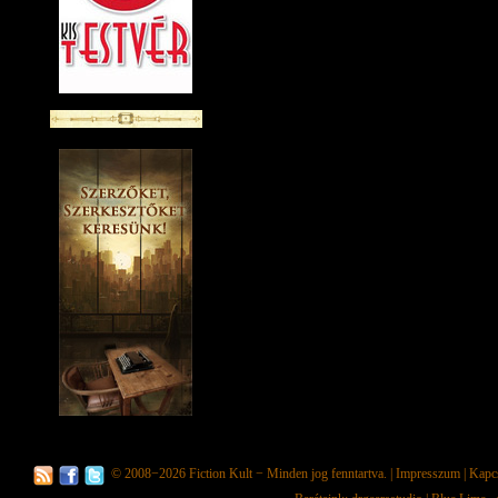
© 2008−2026
Fiction Kult
− Minden jog fenntartva. |
Impresszum
|
Kapc