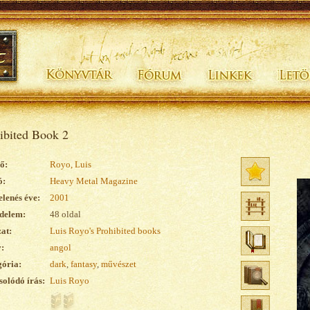
ibited Book 2
ő:
Royo, Luis
ó:
Heavy Metal Magazine
lenés éve:
2001
delem:
48 oldal
at:
Luis Royo's Prohibited books
:
angol
ória:
dark
,
fantasy
,
művészet
olódó írás:
Luis Royo