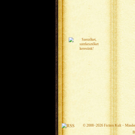
© 2008−2026
Fiction Kult
− Minden 
B