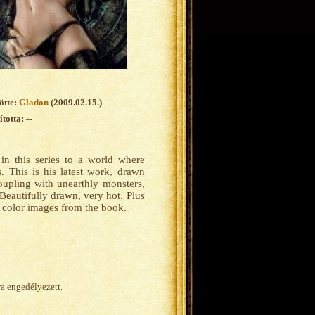
ötte:
Gladon
(2009.02.15.)
totta: --
in this series to a world where
. This is his latest work, drawn
coupling with unearthly monsters,
Beautifully drawn, very hot. Plus
th color images from the book.
ra engedélyezett.