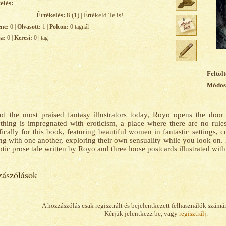
elés:
Értékelés:
8 (1) | Értékeld Te is!
enc:
0 |
Olvasott:
1 |
Polcon:
0 tagnál
ja:
0 |
Keresi:
0 | tag
Feltölt
Módosí
f the most praised fantasy illustrators today, Royo opens the door 
thing is impregnated with eroticism, a place where there are no rules
fically for this book, featuring beautiful women in fantastic settings, 
ng with one another, exploring their own sensuality while you look on. 
otic prose tale written by Royo and three loose postcards illustrated wi
ászólások
A hozzászólás csak regisztrált és bejelentkezett felhasználók számá
Kérjük jelentkezz be, vagy
regisztrálj
.