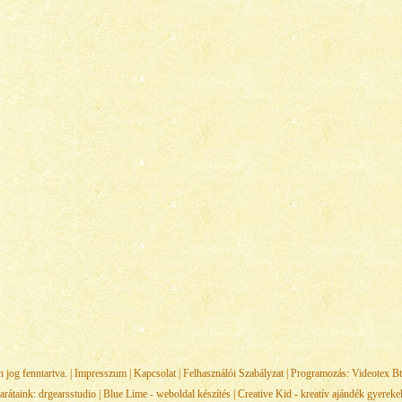
jog fenntartva. |
Impresszum
|
Kapcsolat
|
Felhasználói Szabályzat
| Programozás:
Videotex Bt
arátaink:
drgearsstudio
|
Blue Lime - weboldal készítés
|
Creative Kid - kreatív ajándék gyerek