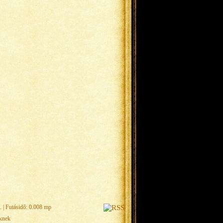
.
| Futásidő: 0.008 mp
eknek