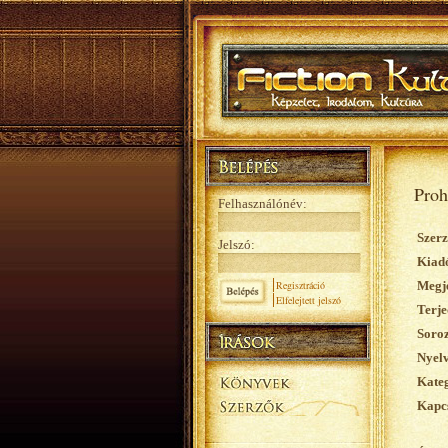
Proh
Felhasználónév:
Szerz
Jelszó:
Kiad
Regisztráció
Megje
Elfelejtett jelszó
Terje
Soroz
Nyelv
Kateg
Kapcs