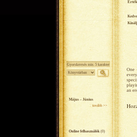
Érték
Kedv
Kínál
One o
every
speci
playi
an er
Május – Június
Hozz
tovább >>
Online felhasználók
(0)