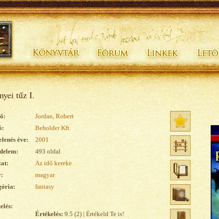
yei tűz I.
ő:
Jordan, Robert
ó:
Beholder Kft.
lenés éve:
2001
delem:
493 oldal
at:
Az idő kereke
:
magyar
ória:
fantasy
elés:
Értékelés:
9.5 (2) | Értékeld Te is!