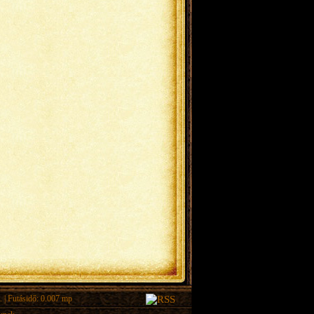
.
| Futásidő: 0.007 mp