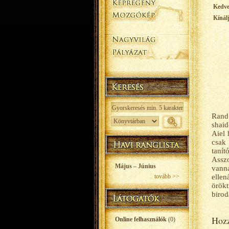
Kedv
Kínál
Rand 
shaid
Aiel 
csak 
tanít
Asszo
Május – Június
vann
tovább >>
ellen
örökt
birod
Hozz
Online felhasználók
(0)