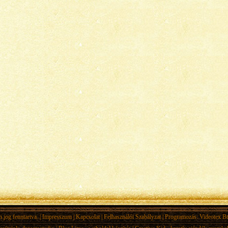
jog fenntartva. |
Impresszum
|
Kapcsolat
|
Felhasználói Szabályzat
| Programozás:
Videotex Bt