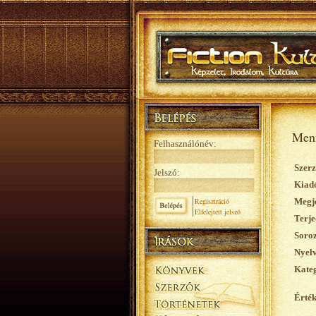
Menn
Felhasználónév:
Szerz
Jelszó:
Kiad
Regisztráció
Megje
Elfelejtett jelszó
Terje
Soroz
Nyelv
Kateg
Érték