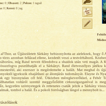
enc:
0 |
Olvasott:
2 |
Polcon:
1 tagnál
ja:
0 |
Keresi:
0 | tag
Feltölt
Módosí
al'Thor, az Újjászületett Sárkány bebizonyította az aieleknek, hogy ő 
o törzs azonban fellázad ellene, kezdetét veszi a testvérháború. Közbe
háborúra, míg Rand terveit félredobva a shaidok után veti magát. A Ki
összefogva pusztíthatják el a Sárkányt. Rand életveszélyes játékra k
ómesteréül, aki ezerszer is megérdemelte a halált. Mat meghal és új
nyoktól igyekszik elsajátítani az álomjárás tudományát. Elayne és N
ak egy bizonytalan cél felé. Útközben méregkeverőkkel, a Fehér 
állhatatlan voltáról szentül meggyőződött cirkuszigazgatóval is m
űz, kegyetlen szörnyetegek és rettenetes csaták jelzik a Sárkány vissz
almak, tombol a halál. És a pokoli forróságban lángol a mennybolt is...
ászólások