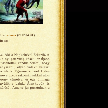
ötte:
sumeer
(2012.04.20.)
totta: --
Az, Aki a Napkeltével Érkezik. A
n a nyugati világ készül az újabb
taszítottak kezdik belátni, hogy
ényszerül, olyan valakit választ
jászületik. Egwene az aiel Tudós
yaneve titkos rakományukkal úton
Torony kémeivel és egy önmaga
eggyűlik a bajuk. Árnykopók ás
atérését. Amerre jár pusztulnak a