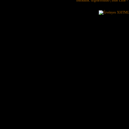
Barátaink:
drgearsstudio
|
Blue Lime - 