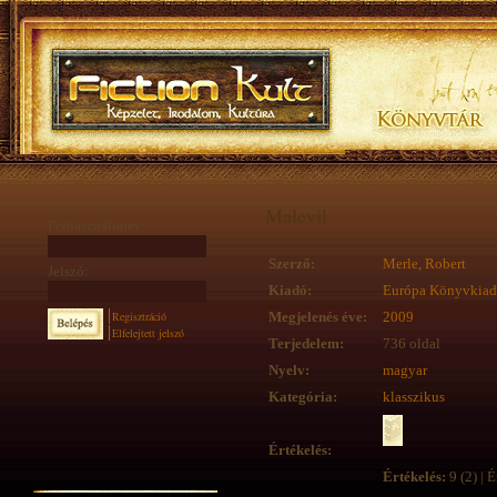
Malevil
Felhasználónév:
Szerző:
Merle, Robert
Jelszó:
Kiadó:
Európa Könyvkia
Regisztráció
Megjelenés éve:
2009
Elfelejtett jelszó
Terjedelem:
736 oldal
Nyelv:
magyar
Kategória:
klasszikus
Értékelés:
Értékelés:
9 (2) | É