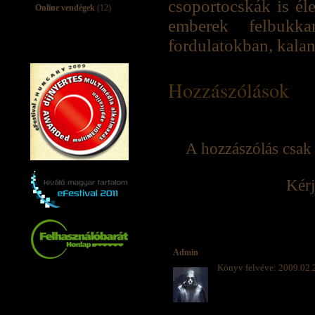
csoportocskák is é
Online vendégek
(12)
emberek felbukka
fordulatokban, kalan
Hozzászólások
A hozzászólás csak 
Kérj
Admin
Könyv felvéve: 2009.02.