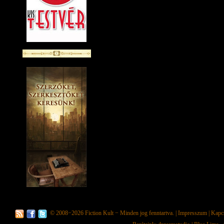
© 2008−2026
Fiction Kult
− Minden jog fenntartva. |
Impresszum
|
Kapc