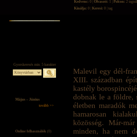
Kedvenc:
0 |
Olvasott:
1 |
Polcon:
2 tagná
Kínálja:
0 |
Keresi:
0 | tag
Malevil egy dél-fra
XIII. században épí
kastély borospincéj
dobnak le a földre
Május – Június
életben maradók me
tovább >>
hamarosan kialaku
közösség. Már-már 
minden, ha nem de
Online felhasználók
(0)