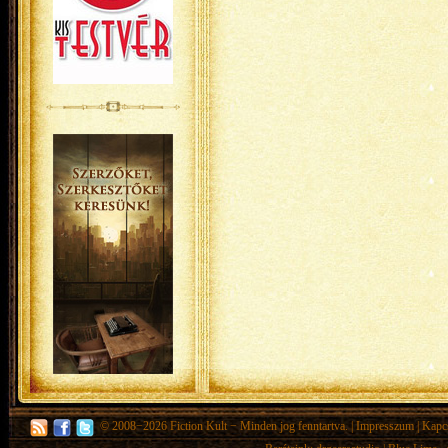
© 2008−2026
Fiction Kult
− Minden jog fenntartva. |
Impresszum
|
Kapc