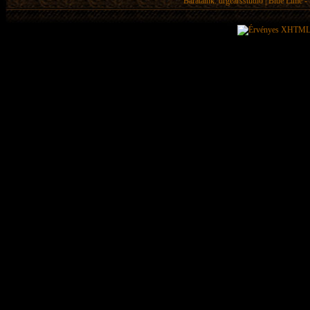
Barátaink:
drgearsstudio
|
Blue Lime - 