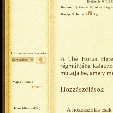
Értékelés:
0 (0) | É
Kedvenc:
0 |
Olvasott:
0 |
Polcon:
0 tagná
Kínálja:
0 |
Keresi:
1
| tag
A The Horus Here
régmúltjába kalauzo
mutatja be, amely me
Május – Június
Hozzászólások
tovább >>
Online felhasználók
(0)
A hozzászólás csak 