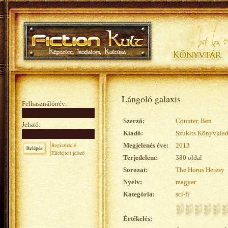
Lángoló galaxis
Felhasználónév:
Szerző:
Counter, Ben
Jelszó:
Kiadó:
Szukits Könyvkia
Regisztráció
Megjelenés éve:
2013
Elfelejtett jelszó
Terjedelem:
380 oldal
Sorozat:
The Horus Heresy
Nyelv:
magyar
Kategória:
sci-fi
Értékelés: