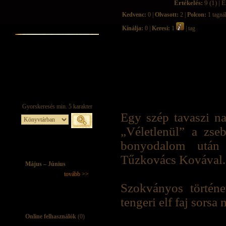
Értékelés:
9 (1) | É
Kedvenc:
0 |
Olvasott:
2 |
Polcon:
1 tagná
Kínálja:
0 |
Keresi:
1
| tag
Egy szép tavaszi n
„Véletlenül” a zse
bonyodalom után m
Tűzkovács Kovával.
Május – Június
tovább >>
Szokványos történe
tengeri elf faj sorsa 
Online felhasználók
(0)