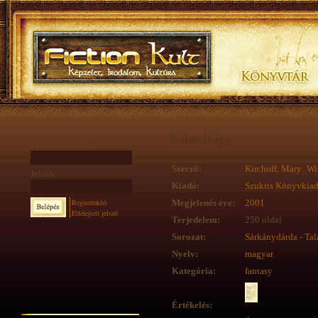
Kalandvágy
Felhasználónév:
Szerző:
Kirchoff, Mary
;
Wi
Jelszó:
Kiadó:
Szukits Könyvkia
Regisztráció
Megjelenés éve:
2001
Elfelejtett jelszó
Terjedelem:
250 oldal
Sorozat:
Sárkánydárda - Ta
Nyelv:
magyar
Kategória:
fantasy
Értékelés: