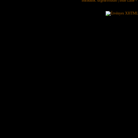
Barátaink:
drgearsstudio
|
Blue Lime - 