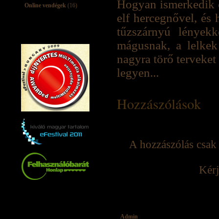
Hogyan ismerkedik ö
Online vendégek
(16)
elf hercegnővel, és
tűzszárnyú lények
mágusnak, a lelkek 
nagyra törő terveket
legyen...
Hozzászólások
A hozzászólás csak 
Kérj
Admin