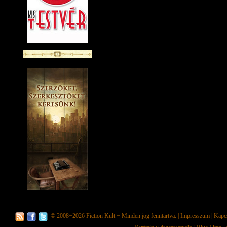
© 2008−2026
Fiction Kult
− Minden jog fenntartva. |
Impresszum
|
Kapc