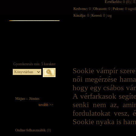
Értékelés:
0 (0) | É
Kedvenc:
0 |
Olvasott:
0 |
Polcon:
0 tagná
Kínálja:
0 |
Keresi:
0 | tag
Sookie vámpír szerel
női megérzése hamar
hogy egy csábos vámp
A vérfarkasok segít
Május – Június
senki nem az, ami
tovább >>
fordulatokat vesz, 
Sookie nyaka is hama
Online felhasználók
(0)