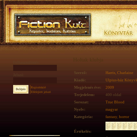
Holtak klubja
Felhasználónév:
Szerző:
Harris, Charlaine
Jelszó:
Kiadó:
Ulpius-ház Könyv
Regisztráció
Megjelenés éve:
2009
Elfelejtett jelszó
Terjedelem:
400 oldal
Sorozat:
True Blood
Nyelv:
magyar
Kategória:
fantasy
,
horror
Értékelés: