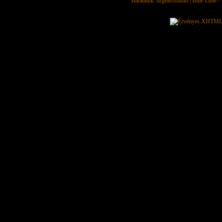
Barátaink:
drgearsstudio
|
Blue Lime - 