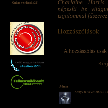
Charlaine Harris 
Online vendégek
(21)
népesíti be világ
izgalommal fűszerez
Hozzászólások
A hozzászólás csak 
Kérj
Admin
Könyv felvéve: 2009.12.