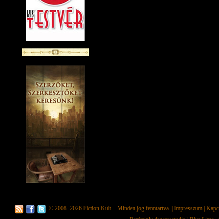
© 2008−2026
Fiction Kult
− Minden jog fenntartva. |
Impresszum
|
Kapc