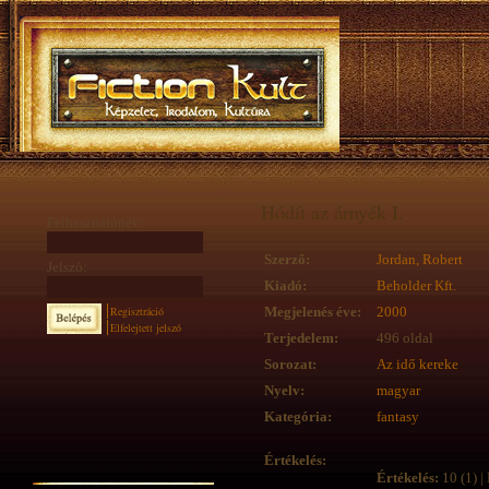
Hódít az árnyék I.
Felhasználónév:
Szerző:
Jordan, Robert
Jelszó:
Kiadó:
Beholder Kft.
Regisztráció
Megjelenés éve:
2000
Elfelejtett jelszó
Terjedelem:
496 oldal
Sorozat:
Az idő kereke
Nyelv:
magyar
Kategória:
fantasy
Értékelés:
Értékelés:
10 (1) | 