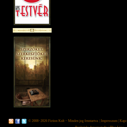
© 2008−2026
Fiction Kult
− Minden jog fenntartva. |
Impresszum
|
Kapc