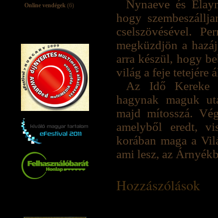
Nynaeve és Elayn
Online vendégek
(6)
hogy szembeszállja
cselszövésével. P
megküzdjön a hazáj
arra készül, hogy be
világ a feje tetejére
Az Idő Kereke 
hagynak maguk utá
majd mítosszá. Végü
amelyből eredt, v
korában maga a Vilá
ami lesz, az Árnyék
Hozzászólások