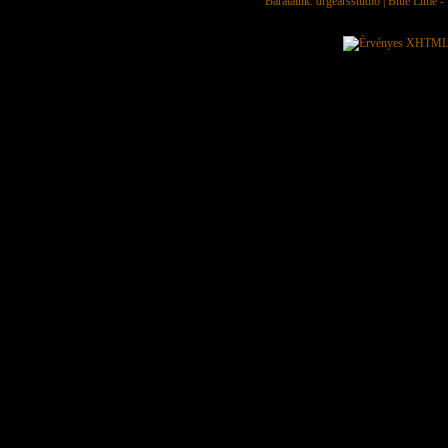
Barátaink:
drgearsstudio
|
Blue Lime - 