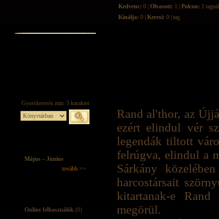
Kedvenc:
0 |
Olvasott:
1 |
Polcon:
1 tagná
Kínálja:
0 |
Keresi:
0 | tag
Rand al'thor, az Újj
ezért elindul vér sz
legendák tiltott vár
felrúgva, elindul a 
Május – Június
Sárkány közelében 
tovább >>
harcostársait szörny
kitartanak-e Rand
megörül.
Online felhasználók
(0)