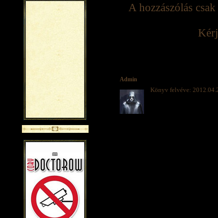
A hozzászólás csak 
Kérj
Admin
Könyv felvéve: 2012.04.