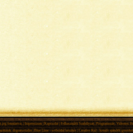
jog fenntartva. |
Impresszum
|
Kapcsolat
|
Felhasználói Szabályzat
| Programozás:
Videotex Bt
arátaink:
drgearsstudio
|
Blue Lime - weboldal készítés
|
Creative Kid - kreatív ajándék gyerek