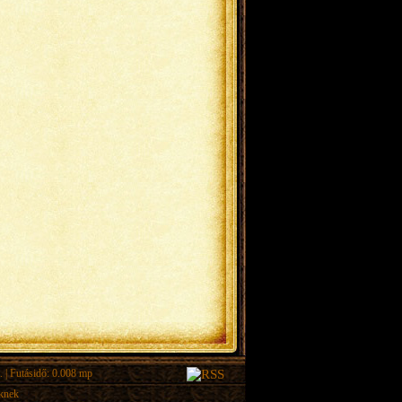
.
| Futásidő: 0.008 mp
eknek