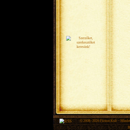
© 2008−2026
Fiction Kult
− Minden 
B