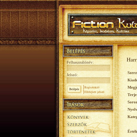
Harr
Felhasználónév:
Szerz
Jelszó:
Kiad
Regisztráció
Megje
Elfelejtett jelszó
Terje
Soroz
Nyelv
Kateg
Érték