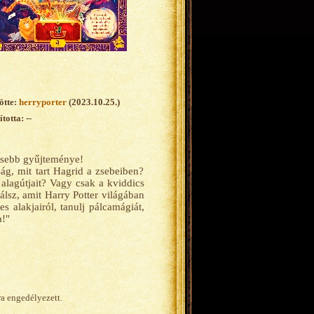
ötte:
herryporter
(2023.10.25.)
totta: --
jesebb gyűjteménye!
ág, mit tart Hagrid a zsebeiben?
alagútjait? Vagy csak a kviddics
lsz, amit Harry Potter világában
s alakjairól, tanulj pálcamágiát,
a!"
ra engedélyezett.