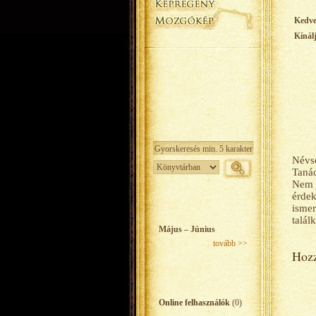
Kedv
Kínál
Névso
Tanác
Nem j
érdek
ismer
talál
Május – Június
tovább >>
Hozz
Online felhasználók
(0)