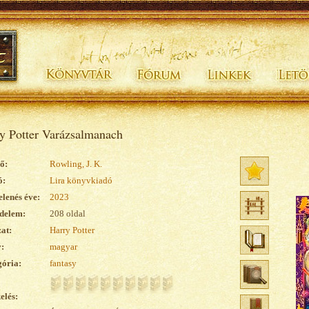
y Potter Varázsalmanach
ő:
Rowling, J. K.
ó:
Lira könyvkiadó
lenés éve:
2023
delem:
208 oldal
at:
Harry Potter
:
magyar
ória:
fantasy
elés: