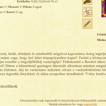
Értékelés:
0 (0) | Értékeld Te is!
enc:
0 |
Olvasott:
0 |
Polcon:
0 tagnál
ja:
0 |
Keresi:
0 | tag
Feltölt
Módosí
rok, listák, térképek és mindenféle mágiával kapcsolatos dolog legtel
stalan vagy, hogy hol lehet törpegolymókot kapni? Furdal a kíváncsis
ut eszedbe a begyűjtőbűbáj varázsigéje? Felfedeznéd a Roxfort titkos 
el? Ebben a hihetetlenül gazdagon illusztrált albumban mindent megtalá
ni érdemes. Járj be varázslatos helyeket, olvass a varázstörténelem híre
kozz legendás lényekkel, és utána nyugodtan mondhatod: "Csíny letudv
ászólások
A hozzászólás csak regisztrált és bejelentkezett felhasználók számá
Kérjük jelentkezz be, vagy
regisztrálj
.