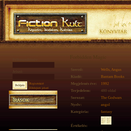
Forbidden Magic
Felhasználónév:
Szerző:
Wells, Angus
Jelszó:
Kiadó:
Bantam Books
Regisztráció
Megjelenés éve:
1992
Elfelejtett jelszó
Terjedelem:
480 oldal
Sorozat:
The Godwars
Nyelv:
angol
Kategória:
fantasy
Értékelés: