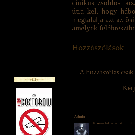
cinikus zsoldos tár
útra kel, hogy hábo
megtalálja azt az ős
amelyek felébreszthet
Hozzászólások
A hozzászólás csak 
Kérj
Admin
Könyv felvéve: 2008.01.