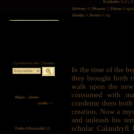
Értékelés:
8 (1) | É
Kedvenc:
0 |
Olvasott:
1 |
Polcon:
0 tagná
Kínálja:
0 |
Keresi:
0 | tag
In the time of the b
they brought forth t
walk upon the new 
consumed with mad
Május – Június
condemn them both to
tovább >>
creation. Now a mys
and unleash his ter
scholar Calandryll 
Online felhasználók
(0)