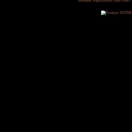
Barátaink:
drgearsstudio
|
Blue Lime - 