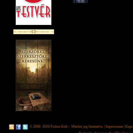
© 2008−2026
Fiction Kult
− Minden jog fenntartva. |
Impresszum
|
Kapc