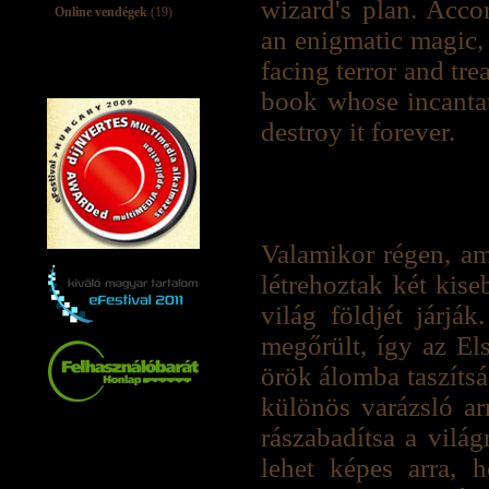
wizard's plan. Acco
Online vendégek
(19)
an enigmatic magic, 
facing terror and tre
book whose incantat
destroy it forever.
Valamikor régen, am
létrehoztak két kise
világ földjét járjá
megőrült, így az El
örök álomba taszítsá
különös varázsló ar
rászabadítsa a világ
lehet képes arra, 