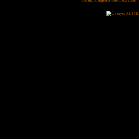
Barátaink:
drgearsstudio
|
Blue Lime - 