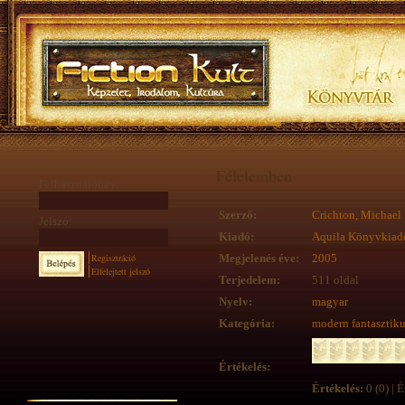
Félelemben
Felhasználónév:
Szerző:
Crichton, Michael
Jelszó:
Kiadó:
Aquila Könyvkiad
Regisztráció
Megjelenés éve:
2005
Elfelejtett jelszó
Terjedelem:
511 oldal
Nyelv:
magyar
Kategória:
modern fantasztik
Értékelés:
Értékelés:
0 (0) | É