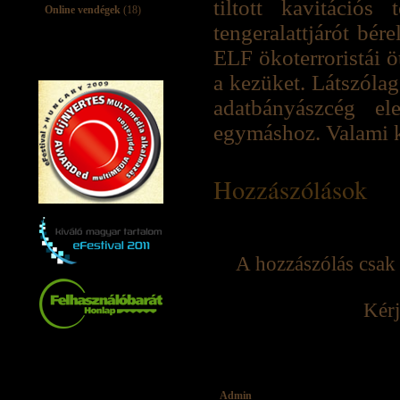
tiltott kavitációs
Online vendégek
(18)
tengeralattjárót bér
ELF ökoterroristái öt
a kezüket. Látszóla
adatbányászcég e
egymáshoz. Valami
Hozzászólások
A hozzászólás csak 
Kérj
Admin