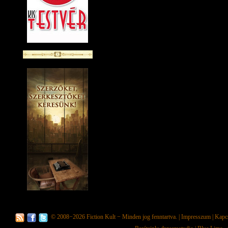
© 2008−2026
Fiction Kult
− Minden jog fenntartva. |
Impresszum
|
Kapc