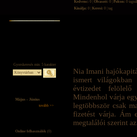
Kedvenc:
0 |
Olvasott:
0 |
Polcon:
0 tagná
Kínálja:
0 |
Keresi:
0 | tag
Nia Imani hajókapit
ismert világokban
évtizedet felöle
Mindenhol várja egy
Május – Június
legtöbbször csak m
tovább >>
fizetést várja. Ám 
megtalálói szerint az
Online felhasználók
(0)