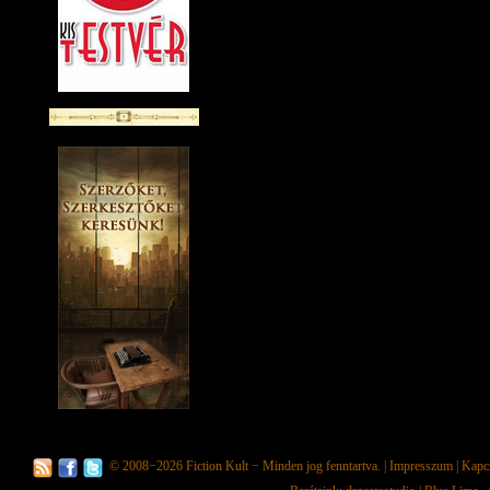
© 2008−2026
Fiction Kult
− Minden jog fenntartva. |
Impresszum
|
Kapc