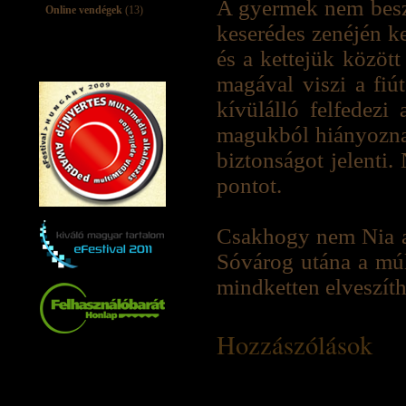
A gyermek nem beszé
Online vendégek
(13)
keserédes zenéjén k
és a kettejük közöt
magával viszi a fiút
kívülálló felfedezi
magukból hiányoznak.
biztonságot jelenti.
pontot.
Csakhogy nem Nia az 
Sóvárog utána a múlt
mindketten elveszíth
Hozzászólások