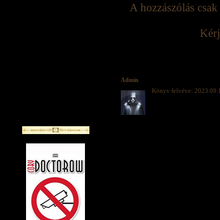
A hozzászólás csak 
Kérj
Admin
Könyv felvéve: 2023.09.