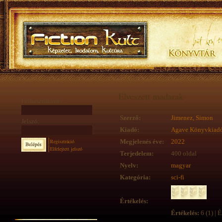
Elveszett madarak
Felhasználónév:
Szerző:
Jimenez, Simon
Jelszó:
Kiadó:
Agave Könyvkiad
Regisztráció
Megjelenés éve:
2022
Elfelejtett jelszó
Terjedelem:
400 oldal
Nyelv:
magyar
Kategória:
sci-fi
Értékelés:
Értékelés:
6 (1) | É