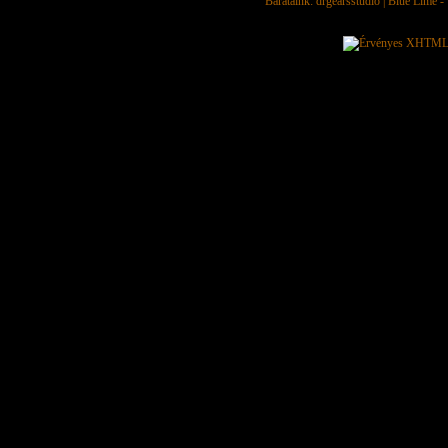
Barátaink:
drgearsstudio
|
Blue Lime - 