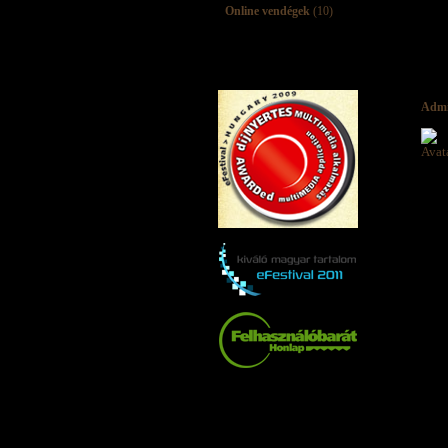
Online vendégek
(10)
Adm