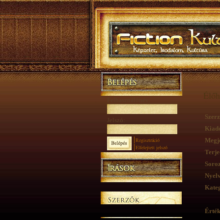
Élőh
Felhasználónév:
Szerz
Jelszó:
Kiad
Regisztráció
Megje
Elfelejtett jelszó
Terje
Soroz
Nyelv
Kateg
Érték