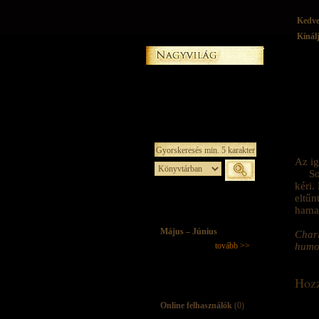
Kedv
Kínál
Az ig
So
kéri.
eltűn
hamar
Május – Június
Charl
tovább >>
humor
Hozz
Online felhasználók
(0)