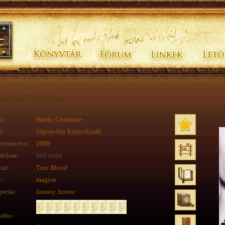
alottak Dallasban
ő:
Harris, Charlaine
ó:
Ulpius-ház Könyvkiadó
lenés éve:
2009
delem:
400 oldal
at:
True Blood
:
magyar
ória:
fantasy
,
horror
elés: