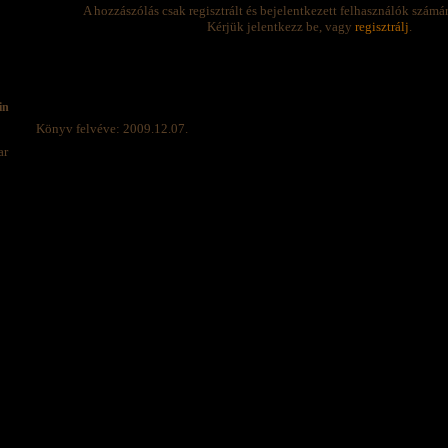
A hozzászólás csak regisztrált és bejelentkezett felhasználók számá
Kérjük jelentkezz be, vagy
regisztrálj
.
in
Könyv felvéve: 2009.12.07.