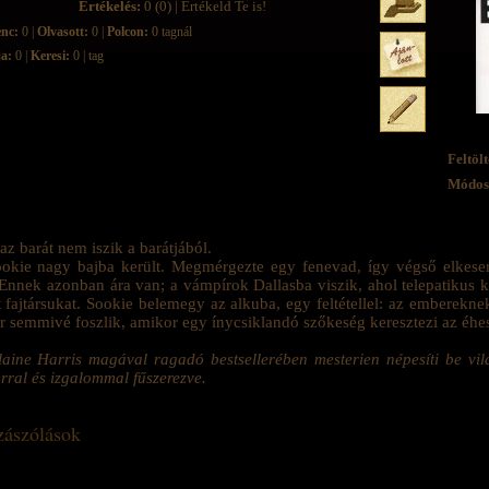
Értékelés:
0 (0) | Értékeld Te is!
enc:
0 |
Olvasott:
0 |
Polcon:
0 tagnál
ja:
0 |
Keresi:
0 | tag
Feltölt
Módosí
az barát nem iszik a barátjából.
okie nagy bajba került. Megmérgezte egy fenevad, így végső elkese
 Ennek azonban ára van; a vámpírok Dallasba viszik, ahol telepatikus k
t fajtársukat. Sookie belemegy az alkuba, egy feltétellel: az emberekn
 semmivé foszlik, amikor egy ínycsiklandó szőkeség keresztezi az éhes 
aine Harris magával ragadó bestsellerében mesterien népesíti be vi
ral és izgalommal fűszerezve.
ászólások