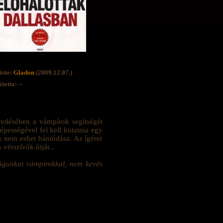
ötte:
Gladon
(2009.12.07.)
totta: --
redésében a vámpírok segítségét
épességével fel kell kutatnia egy
ek nem eshet bántódása. Az ígéret
vérszívók útját...
lágunkat vámpírokkal, nem kevés