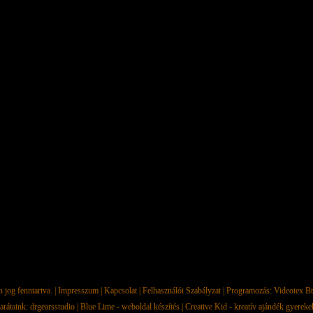
jog fenntartva. |
Impresszum
|
Kapcsolat
|
Felhasználói Szabályzat
| Programozás:
Videotex Bt
arátaink:
drgearsstudio
|
Blue Lime - weboldal készítés
|
Creative Kid - kreatív ajándék gyerek