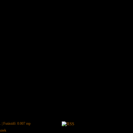
.
| Futásidő: 0.007 mp
eknek