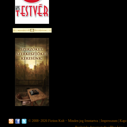
© 2008−2026
Fiction Kult
− Minden jog fenntartva. |
Impresszum
|
Kapc