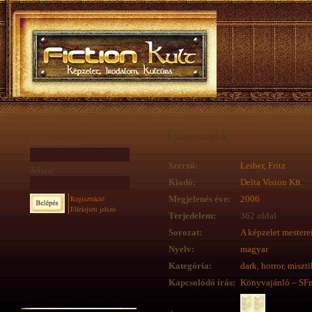
Éjasszonyok
Felhasználónév:
Szerző:
Leiber, Fritz
Jelszó:
Kiadó:
Delta Vision Kft.
Regisztráció
Megjelenés éve:
2006
Elfelejtett jelszó
Terjedelem:
362 oldal
Sorozat:
A képzelet mestere
Nyelv:
magyar
Kategória:
dark
,
horror
,
miszti
Kapcsolódó írás:
Könyvajánló – SF