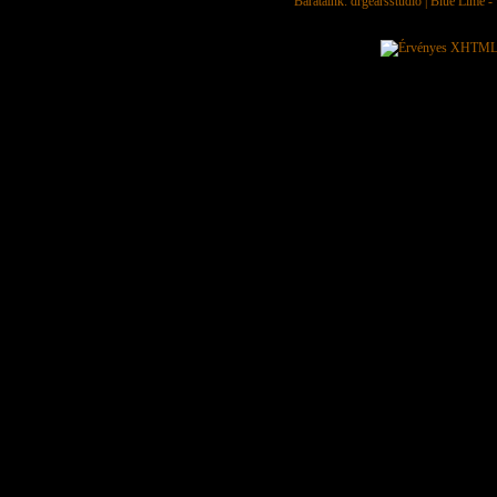
Barátaink:
drgearsstudio
|
Blue Lime - 