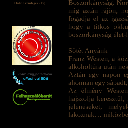
Boszorkányság. Norm
Online vendégek
(15)
míg aztán rájön, h
fogadja el az igazs
hogy a titkos okkul
boszorkányság élet-h
Sötét Anyánk
Franz Westen, a köz
alkoholtúra után nek
Aztán egy napon eg
ahonnan egy sápadt, 
Az élmény Westent
hajszolja keresztül,
jelenéseket, mely
lakoznak… miközben