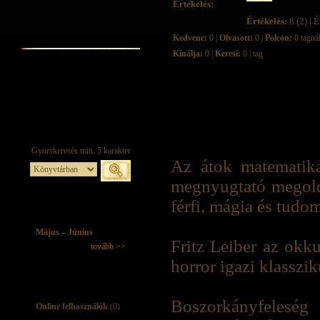
Értékelés:
Értékelés:
8 (2) | É
Kedvenc:
0 |
Olvasott:
0 |
Polcon:
0 tagná
Kínálja:
0 |
Keresi:
0 | tag
Az átok matematiká
megnyugtató megold
férfi, mágia és tudo
Május – Június
Fritz Leiber az okk
tovább >>
horror igazi klasszik
Boszorkányfeleség
Online felhasználók
(0)