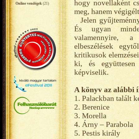
hogy novellaként cs
Online vendégek
(21)
meg, hanem végigélte
Jelen gyűjteménny
És ugyan minden 
valamennyire, a 
elbeszélések egyt
kritikusok elemzése
ki, és együttesen 
képviselik.
A könyv az alábbi 
1. Palackban talált k
2. Berenice
3. Morella
4. Árny – Parabola
5. Pestis király