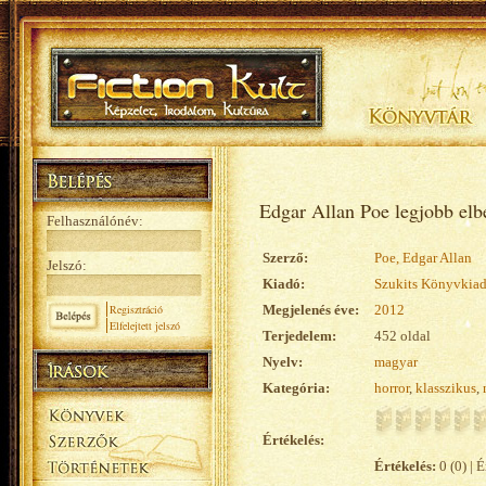
Edgar Allan Poe legjobb elb
Felhasználónév:
Szerző:
Poe, Edgar Allan
Jelszó:
Kiadó:
Szukits Könyvkia
Regisztráció
Megjelenés éve:
2012
Elfelejtett jelszó
Terjedelem:
452 oldal
Nyelv:
magyar
Kategória:
horror
,
klasszikus
,
Értékelés:
Értékelés:
0 (0) | É