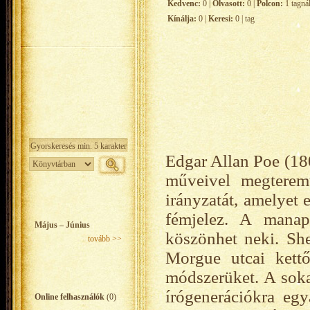
Kedvenc:
0 |
Olvasott:
0 |
Polcon:
1 tagná
Kínálja:
0 |
Keresi:
0 | tag
Edgar Allan Poe (180
műveivel megteremt
irányzatát, amelyet
fémjelez. A manap
Május – Június
köszönhet neki. Sh
tovább >>
Morgue utcai kettő
módszerüket. A sokat
írógenerációkra egy
Online felhasználók
(0)