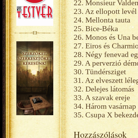
22. Monsieur Valdem
23. Az ellopott levél
24. Mellonta tauta
25. Bice-Béka
26. Monos és Una be
27. Eiros és Charmi
28. Négy fenevad eg
29. A perverzió dém
30. Tündérsziget
31. Az elveszett léle
32. Delejes látomás
33. A szavak ereje
34. Három vasárnap
35. Csupa X bekezd
Hozzászólások