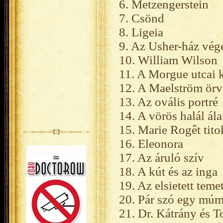
6. Metzengerstein
7. Csönd
8. Ligeia
9. Az Usher-ház vég
10. William Wilson
11. A Morgue utcai 
12. A Maelström ör
13. Az ovális portré
14. A vörös halál ála
15. Marie Rogêt tito
16. Eleonora
17. Az áruló szív
18. A kút és az inga
19. Az elsietett teme
20. Pár szó egy múm
21. Dr. Kátrány és T