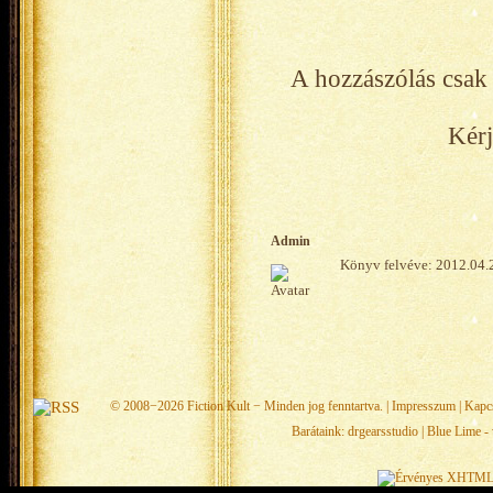
A hozzászólás csak 
Kérj
Admin
Könyv felvéve: 2012.04.
© 2008−2026
Fiction Kult
− Minden jog fenntartva. |
Impresszum
|
Kapc
Barátaink:
drgearsstudio
|
Blue Lime - 