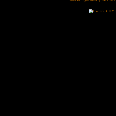
Barátaink:
drgearsstudio
|
Blue Lime - 