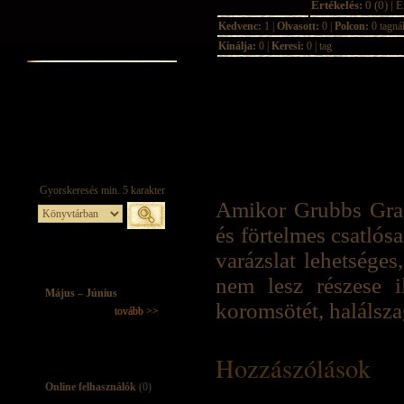
Értékelés:
0 (0) | É
Kedvenc:
1 |
Olvasott:
0 |
Polcon:
0 tagná
Kínálja:
0 |
Keresi:
0 | tag
Amikor Grubbs Grad
és förtelmes csatlós
varázslat lehetsége
nem lesz részese 
Május – Június
koromsötét, halálsza
tovább >>
Hozzászólások
Online felhasználók
(0)