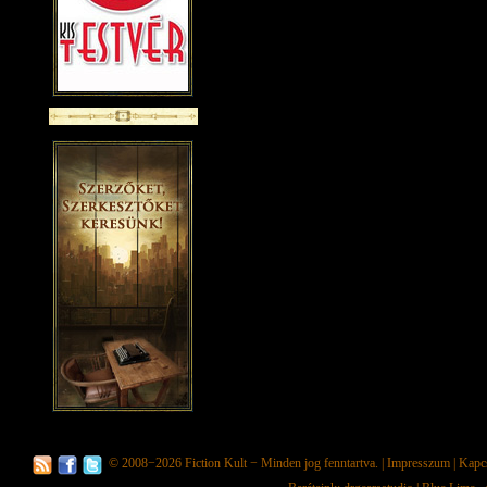
© 2008−2026
Fiction Kult
− Minden jog fenntartva. |
Impresszum
|
Kapc