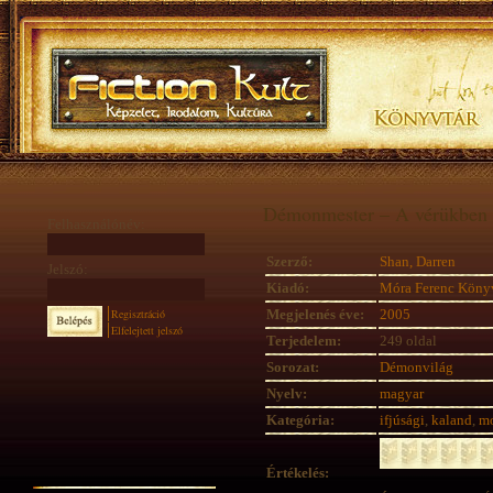
Démonmester – A vérükben 
Felhasználónév:
Szerző:
Shan, Darren
Jelszó:
Kiadó:
Móra Ferenc Köny
Regisztráció
Megjelenés éve:
2005
Elfelejtett jelszó
Terjedelem:
249 oldal
Sorozat:
Démonvilág
Nyelv:
magyar
Kategória:
ifjúsági
,
kaland
,
mo
Értékelés: