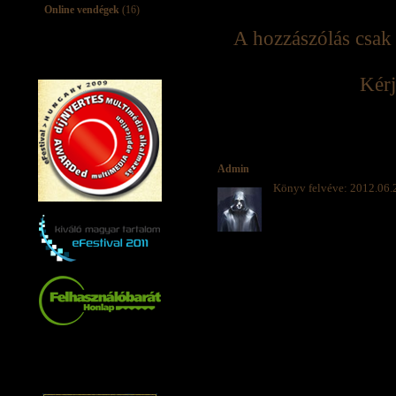
Online vendégek
(16)
A hozzászólás csak 
Kérj
Admin
Könyv felvéve: 2012.06.