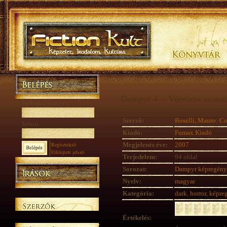
Dampyr 4. - Vérvörös szoná
Felhasználónév:
Szerző:
Boselli, Mauro
;
Co
Jelszó:
Kiadó:
Fumax Kiadó
Regisztráció
Megjelenés éve:
2007
Elfelejtett jelszó
Terjedelem:
94 oldal
Sorozat:
Dampyr képregén
Nyelv:
magyar
Kategória:
dark
,
horror
,
képre
Értékelés: