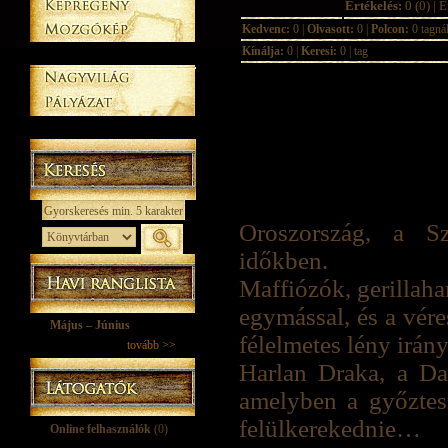
Értékelés:
0 (0) | É
Kedvenc:
0 |
Olvasott:
0 |
Polcon:
0 tagná
Kínálja:
0 |
Keresi:
0 | tag
Oroszország, a Sz
időkben.
Maffiózók, gerillaha
egymással, és a vér
Május – Június
félelmetes lény irány
tovább >>
Harlan Draka, a Da
amelyben a győztes
felülkerekednie…
Online felhasználók
(0)