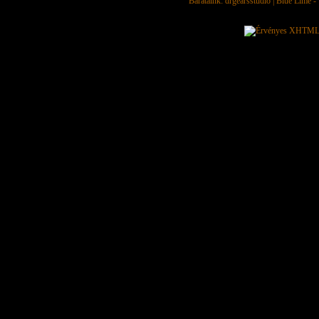
Barátaink:
drgearsstudio
|
Blue Lime - 