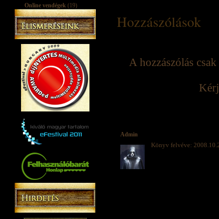
Online vendégek
(19)
Hozzászólások
A hozzászólás csak 
Kérj
Admin
Könyv felvéve: 2008.10.