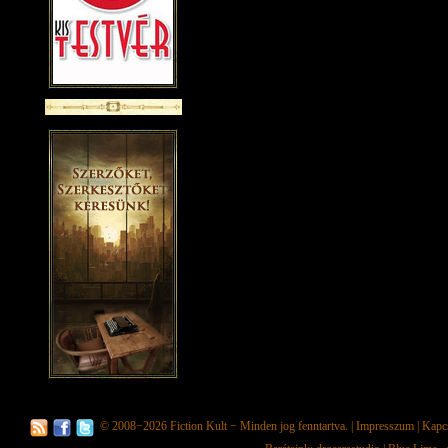
© 2008−2026
Fiction Kult
− Minden jog fenntartva. |
Impresszum
|
Kapc