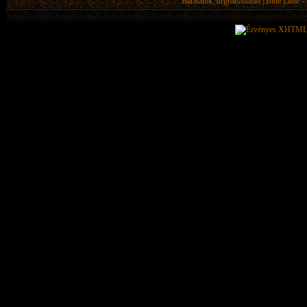
Barátaink:
drgearsstudio
|
Blue Lime - 