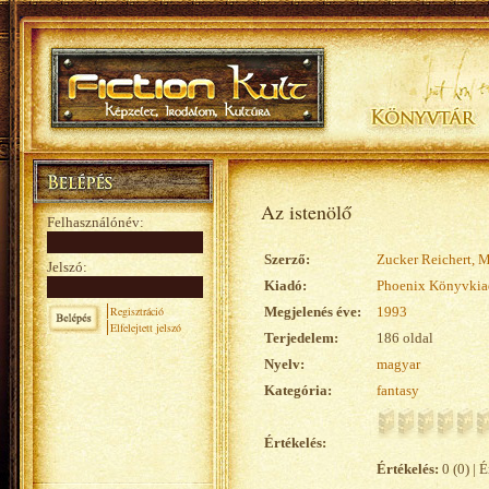
Az istenölő
Felhasználónév:
Szerző:
Zucker Reichert, 
Jelszó:
Kiadó:
Phoenix Könyvkiadó
Regisztráció
Megjelenés éve:
1993
Elfelejtett jelszó
Terjedelem:
186 oldal
Nyelv:
magyar
Kategória:
fantasy
Értékelés:
Értékelés:
0 (0) | É