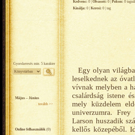
Kedvenc:
0 |
Olvasott:
0 |
Polcon:
0 tagná
Kínálja:
0 |
Keresi:
0 | tag
Egy olyan világba
leselkednek az óvatl
vívnak melyben a ha
csalárdság istene é
Május – Június
mely küzdelem eld
tovább >>
univerzumra. Frey 
Larson huszadik szá
kellős közepéből. Id
Online felhasználók
(0)