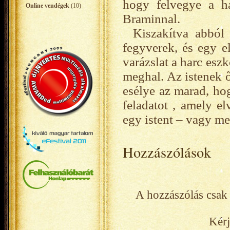
hogy felvegye a ha
Online vendégek
(10)
Braminnal.
Kiszakítva abból
fegyverek, és egy el
varázslat a harc esz
meghal. Az istenek ő
esélye az marad, hog
feladatot , amely e
egy istent – vagy me
Hozzászólások
A hozzászólás csak 
Kérj