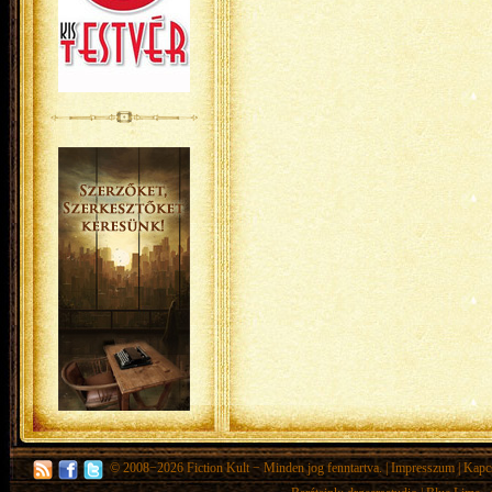
© 2008−2026
Fiction Kult
− Minden jog fenntartva. |
Impresszum
|
Kapc