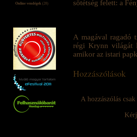
sötétség felett: a Fé
Online vendégek
(28)
A magával ragadó tr
régi Krynn világát 
amikor az istari papk
Hozzászólások
A hozzászólás csak 
Kérj