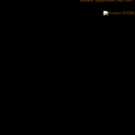
Barátaink:
drgearsstudio
|
Blue Lime - 