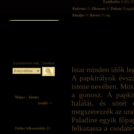
Értékelés:
0 (0) | É
Kedvenc:
0 |
Olvasott:
0 |
Polcon:
0 tagná
Kínálja:
0 |
Keresi:
0 | tag
Istar minden idők l
A papkirályok évszá
istene nevében. Most
a gonosz. A papkir
Május – Június
halálát, és söté
tovább >>
megszerezzék az uralm
Paladine egyik főpa
felkutassa a csodaté
Online felhasználók
(0)