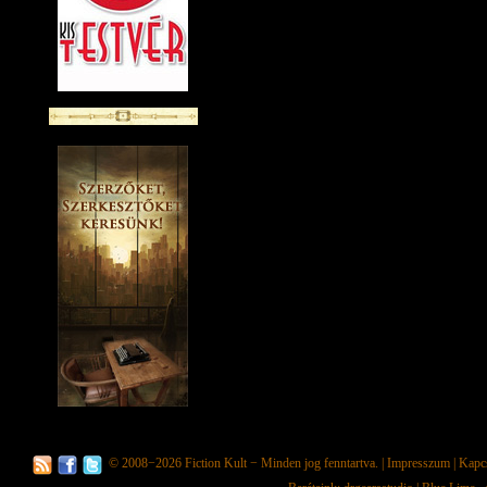
© 2008−2026
Fiction Kult
− Minden jog fenntartva. |
Impresszum
|
Kapc