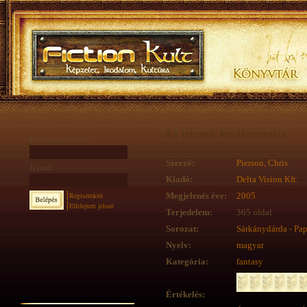
Az istenek kiválasztottja
Felhasználónév:
Szerző:
Pierson, Chris
Jelszó:
Kiadó:
Delta Vision Kft.
Regisztráció
Megjelenés éve:
2005
Elfelejtett jelszó
Terjedelem:
365 oldal
Sorozat:
Sárkánydárda - Pap
Nyelv:
magyar
Kategória:
fantasy
Értékelés: