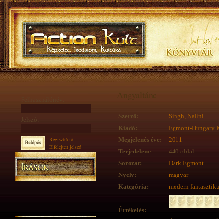
Angyaltánc
Felhasználónév:
Szerző:
Singh, Nalini
Jelszó:
Kiadó:
Egmont-Hungary K
Regisztráció
Megjelenés éve:
2011
Elfelejtett jelszó
Terjedelem:
440 oldal
Sorozat:
Dark Egmont
Nyelv:
magyar
Kategória:
modern fantasztik
Értékelés: