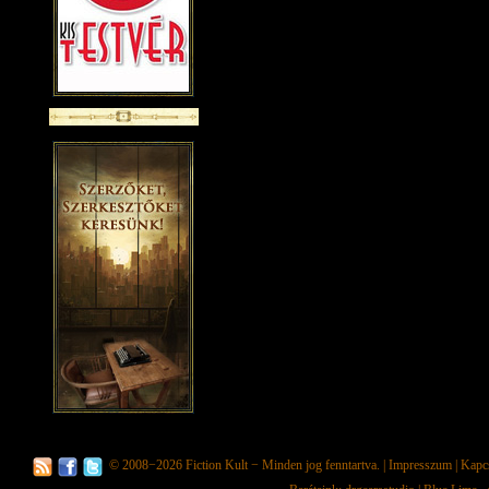
© 2008−2026
Fiction Kult
− Minden jog fenntartva. |
Impresszum
|
Kapc