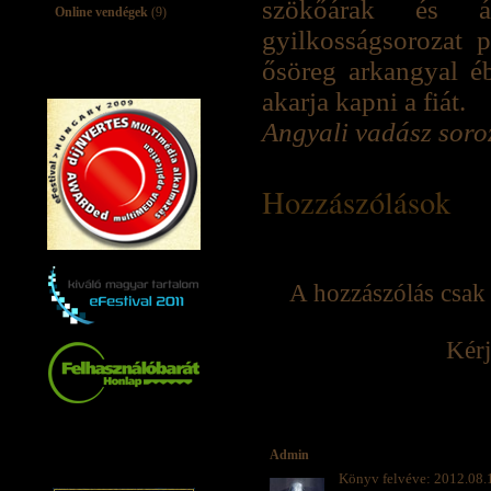
szökőárak és á
Online vendégek
(9)
gyilkosságsorozat 
ősöreg arkangyal é
akarja kapni a fiát.
Angyali vadász soroz
Hozzászólások
A hozzászólás csak 
Kérj
Admin
Könyv felvéve: 2012.08.