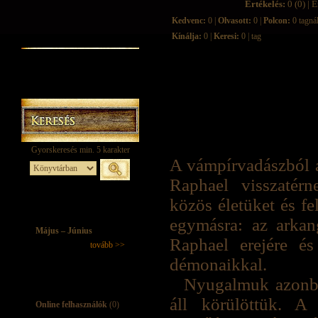
Értékelés:
0 (0) | É
Kedvenc:
0 |
Olvasott:
0 |
Polcon:
0 tagná
Kínálja:
0 |
Keresi:
0 | tag
A vámpírvadászból a
Raphael visszatér
közös életüket és f
egymásra: az arkan
Május – Június
Raphael erejére é
tovább >>
démonaikkal.
Nyugalmuk azonban
áll körülöttük. A
Online felhasználók
(0)