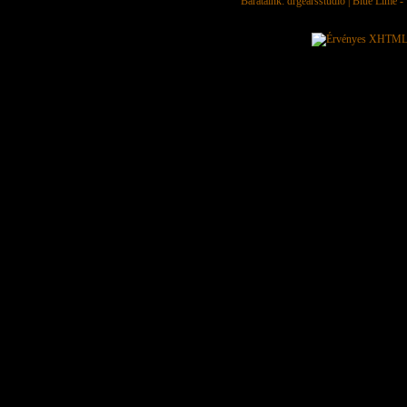
Barátaink:
drgearsstudio
|
Blue Lime - 