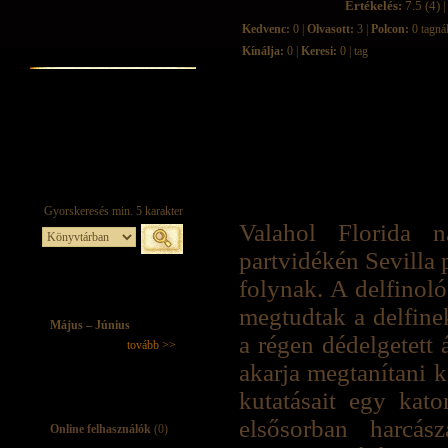
Értékelés:
7.5 (4) |
Kedvenc:
0 |
Olvasott:
3 |
Polcon:
0 tagná
Kínálja:
0 |
Keresi:
0 | tag
Valahol Florida n
partvidékén Sevilla 
folynak. A delfinol
megtudtak a delfine
Május – Június
a régen dédelgetett 
tovább >>
akarja megtanítani k
kutatásait egy kato
elsősorban harcás
Online felhasználók
(0)