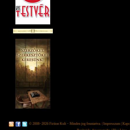
© 2008−2026
Fiction Kult
− Minden jog fenntartva. |
Impresszum
|
Kapc