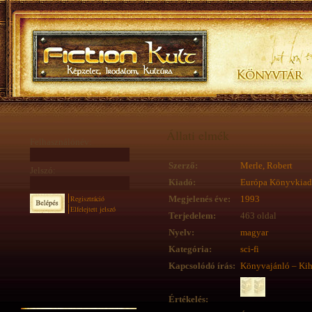
Állati elmék
Felhasználónév:
Szerző:
Merle, Robert
Jelszó:
Kiadó:
Európa Könyvkia
Regisztráció
Megjelenés éve:
1993
Elfelejtett jelszó
Terjedelem:
463 oldal
Nyelv:
magyar
Kategória:
sci-fi
Kapcsolódó írás:
Könyvajánló – Kih
Értékelés: