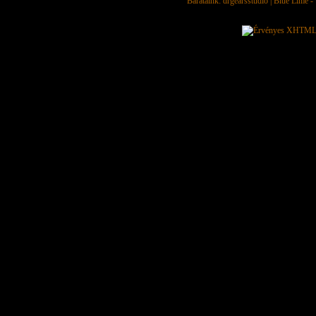
Barátaink:
drgearsstudio
|
Blue Lime - 