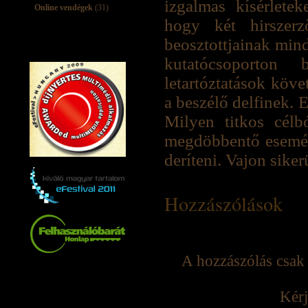
izgalmas kísérletek
Online vendégek
(31)
hogy két hirszerz
beosztottjainak mind
kutatócsoporton 
letartóztatások köv
a beszélő delfinek. 
Milyen titkos célb
megdöbbentő esemén
deríteni. Vajon siker
Hozzászólások
A hozzászólás csak 
Kérj