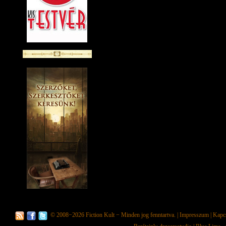
© 2008−2026
Fiction Kult
− Minden jog fenntartva. |
Impresszum
|
Kapc