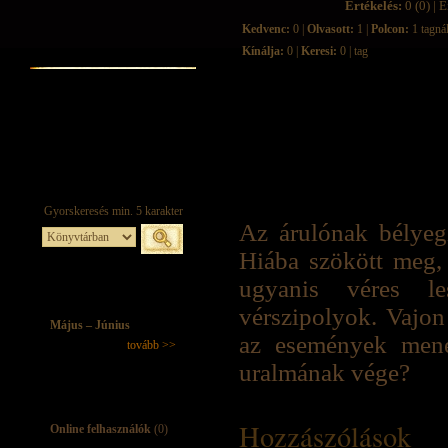
Értékelés:
0 (0) | É
Kedvenc:
0 |
Olvasott:
1 |
Polcon:
1 tagná
Kínálja:
0 |
Keresi:
0 | tag
Az árulónak bélyegz
Hiába szökött meg,
ugyanis véres le
vérszipolyok. Vajon 
Május – Június
az események mene
tovább >>
uralmának vége?
Hozzászólások
Online felhasználók
(0)