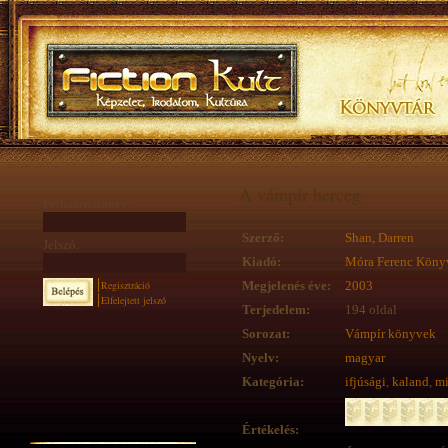
A vámpír herceg
Felhasználónév:
Szerző:
Shan, Darren
Jelszó:
Kiadó:
Móra Ferenc Köny
Regisztráció
Megjelenés éve:
2003
Elfelejtett jelszó
Terjedelem:
194 oldal
Sorozat:
Vámpír könyvek
Nyelv:
magyar
Kategória:
ifjúsági
,
kaland
,
mi
Értékelés: