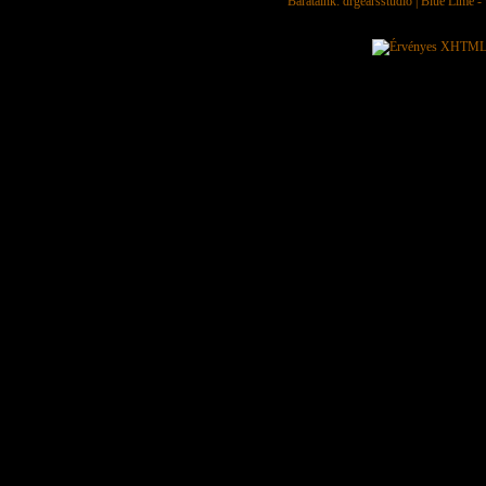
Barátaink:
drgearsstudio
|
Blue Lime - 