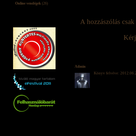
Online vendégek
(26)
A hozzászólás csak 
Kérj
Admin
Könyv felvéve: 2012.06.