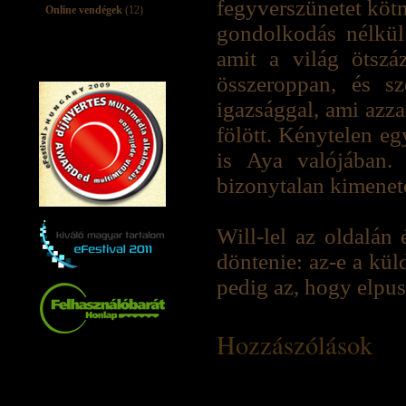
fegyverszünetet köt
Online vendégek
(12)
gondolkodás nélkül 
amit a világ ötszá
összeroppan, és s
igazsággal, ami azza
fölött. Kénytelen eg
is Aya valójában.
bizonytalan kimenet
Will-lel az oldalán
döntenie: az-e a kül
pedig az, hogy elpusz
Hozzászólások