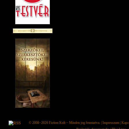
© 2008−2026
Fiction Kult
− Minden jog fenntartva. |
Impresszum
|
Kapc