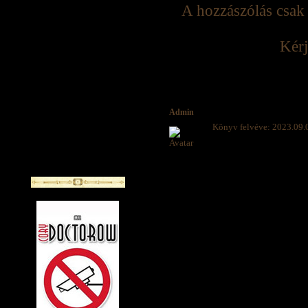
A hozzászólás csak 
Kérj
Admin
Könyv felvéve: 2023.09.