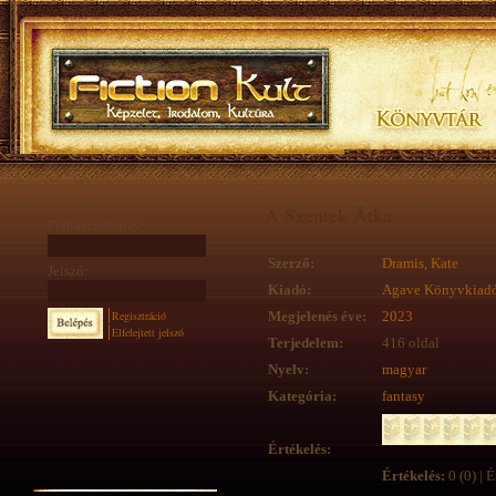
A Szentek Átka
Felhasználónév:
Szerző:
Dramis, Kate
Jelszó:
Kiadó:
Agave Könyvkiad
Regisztráció
Megjelenés éve:
2023
Elfelejtett jelszó
Terjedelem:
416 oldal
Nyelv:
magyar
Kategória:
fantasy
Értékelés:
Értékelés:
0 (0) | É