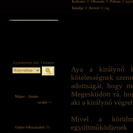
Kedvenc:
0 |
Olvasott:
0 |
Polcon:
0 tagná
Kínálja:
0 |
Keresi:
0 | tag
Aya a királynő 
kötelességnek szente
adottságát, hogy me
Megesküdött rá, hog
Május – Június
aki a királynő végre
tovább >>
Mivel a körülmé
együttműködjen
Online felhasználók
(0)