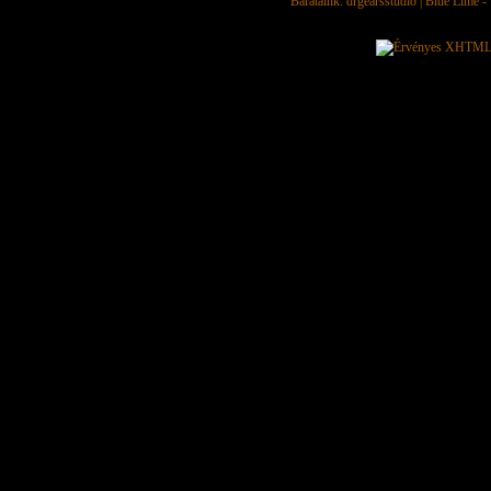
Barátaink:
drgearsstudio
|
Blue Lime - 