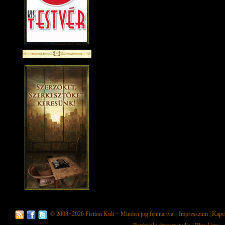
© 2008−2026
Fiction Kult
− Minden jog fenntartva. |
Impresszum
|
Kapc