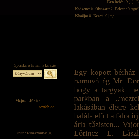
Értékelés:
9 (1) | É
Kedvenc:
0 |
Olvasott:
2 |
Polcon:
0 tagná
Kínálja:
0 |
Keresi:
0 | tag
Egy kopott bérház 
hamuvá ég Mr. Dors
hogy a tárgyak me
parkban a ,,mezte
Május – Június
lakásában életre k
tovább >>
halála előtt a falra 
ária tűzisten... Vaj
Lőrincz L. László
Online felhasználók
(0)