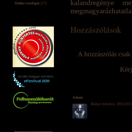
kalandregénye 
Online vendégek
(17)
megmagyarázhatatlan
Hozzászólások
A hozzászólás csak 
Kérj
Admin
Könyv felvéve: 2012.03.