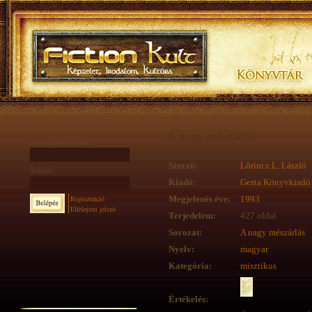
A nagy mészárlás
Felhasználónév:
Szerző:
Lőrincz L. László
Jelszó:
Kiadó:
Gesta Könyvkiadó
Regisztráció
Megjelenés éve:
1993
Elfelejtett jelszó
Terjedelem:
427 oldal
Sorozat:
A nagy mészárlás
Nyelv:
magyar
Kategória:
misztikus
Értékelés: