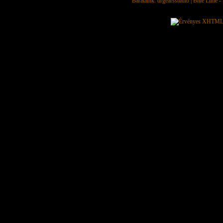
Barátaink:
drgearsstudio
|
Blue Lime - 