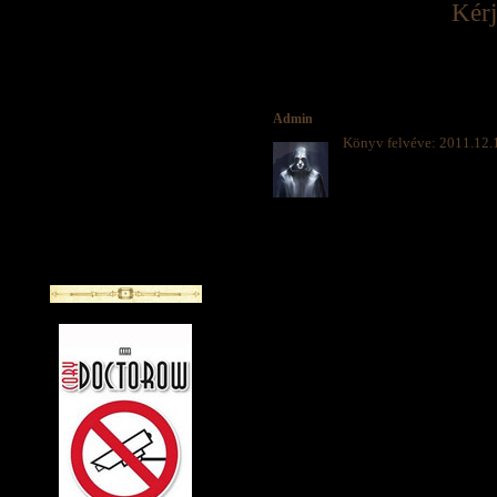
Kérj
Admin
Könyv felvéve: 2011.12.