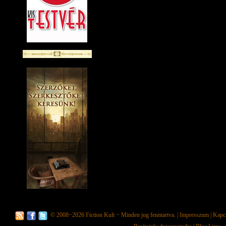
© 2008−2026
Fiction Kult
− Minden jog fenntartva. |
Impresszum
|
Kapc