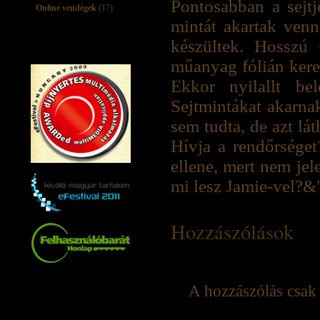
Pontosabban a sejtj
Online vendégek
(17)
mintát akartak venn
készültek. Hosszú 
műanyag fólián kere
Ekkor nyilallt bel
Sejtmintákat akarnak
sem tudta, de azt lá
Hívja a rendőrséget
ellene, mert nem je
mi lesz Jamie-vel?&
Hozzászólások
A hozzászólás csak 