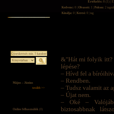
Értékelés:
8 (1) | É
Kedvenc:
0 |
Olvasott:
1 |
Polcon:
2 tagná
Kínálja:
0 |
Keresi:
0 | tag
&"Hát mi folyik itt?
lépése?
– Hívd fel a bíróihiv
– Rendben.
Május – Június
– Tudsz valamit az 
tovább >>
– Újat nem.
– Oké – Valójába
biztosabbnak láts
Online felhasználók
(0)