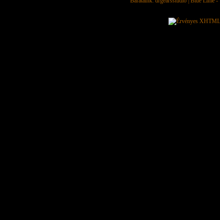
Barátaink:
drgearsstudio
|
Blue Lime - 