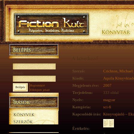
A következő
Felhasználónév:
Szerző:
Crichton, Michael
Jelszó:
Kiadó:
Aquila Könyvkiad
Regisztráció
Megjelenés éve:
2007
Elfelejtett jelszó
Terjedelem:
333 oldal
Nyelv:
magyar
Kategória:
sci-fi
Kapcsolódó írás:
Könyvajánló – Eku
Értékelés: