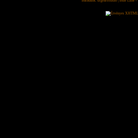
Barátaink:
drgearsstudio
|
Blue Lime - 