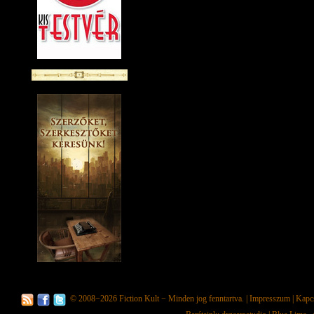
© 2008−2026
Fiction Kult
− Minden jog fenntartva. |
Impresszum
|
Kapc