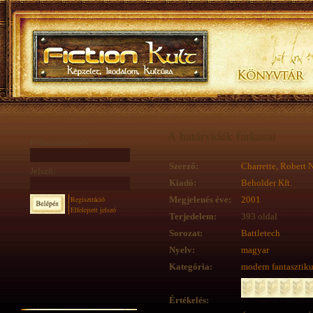
A határvidék farkasai
Felhasználónév:
Szerző:
Charrette, Robert N
Jelszó:
Kiadó:
Beholder Kft.
Regisztráció
Megjelenés éve:
2001
Elfelejtett jelszó
Terjedelem:
393 oldal
Sorozat:
Battletech
Nyelv:
magyar
Kategória:
modern fantasztik
Értékelés: