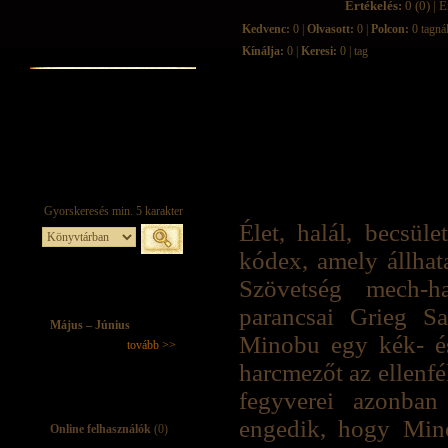
Értékelés:
0 (0) | É
Kedvenc:
0 |
Olvasott:
0 |
Polcon:
0 tagná
Kínálja:
0 |
Keresi:
0 | tag
Élet, halál, becsü
kódex, amely állhata
Szövetség mech-h
parancsai Grieg S
Május – Június
Minobu egy kék- és
tovább >>
harcmezőt az ellenfél
fegyverei azonban
engedik, hogy Minob
Online felhasználók
(0)