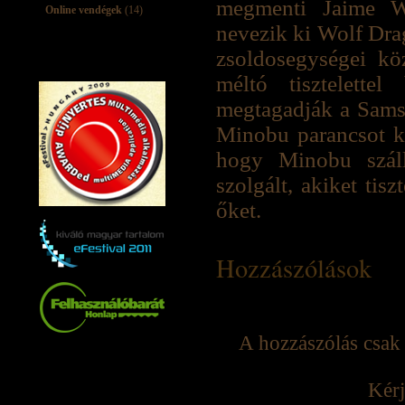
megmenti Jaime Wo
Online vendégek
(14)
nevezik ki Wolf Dra
zsoldosegységei köz
méltó tisztelett
megtagadják a Sams
Minobu parancsot ka
hogy Minobu száll
szolgált, akiket tis
őket.
Hozzászólások
A hozzászólás csak 
Kérj