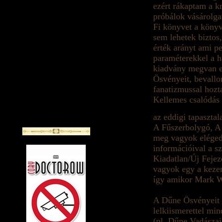
ezért rákaptam a kr
próbálok vásárolga
Fi könyvet a könyv
sem lehetek biztos
érték arányt ami p
paraméterekkel a h
kiadvány megvan ez
Ösvényeit, bevallo
fanatizmussal hoz
Kellemes csalódás 
az eddigi tapaszta
A Fűszerbolygó, A 
meg vagyok eléged
információival a s
Kiadatlan/Új Fejez
vagyok egy a kezem
így amikor Mark W
A Dűne Ösvényeit 
lelkiismerettel mi
(pl. Dűne Vadásza