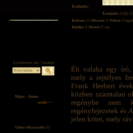
Értékelés:
Értékelés:
0 (0) | É
Kedvenc:
0 |
Olvasott:
0 |
Polcon:
0 tagná
Kínálja:
0 |
Keresi:
0 | tag
Élt valaha egy író,
mely a rejtélyes fr
Frank Herbert éve
közben számtalan ol
Május – Június
regénybe nem ke
tovább >>
regényfejezetek és
A
jelen kötet, mely ráv
Online felhasználók
(0)