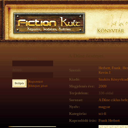
A Dűne ösvényei
Felhasználónév:
Herbert, Frank
;
Her
Jelszó:
Szerző:
Kevin J.
Kiadó:
Szukits Könyvkia
Regisztráció
Elfelejtett jelszó
Megjelenés éve:
2009
Terjedelem:
336 oldal
Sorozat:
A Dűne ciklus befe
Nyelv:
magyar
Kategória:
sci-fi
Kapcsolódó írás:
Frank Herbert