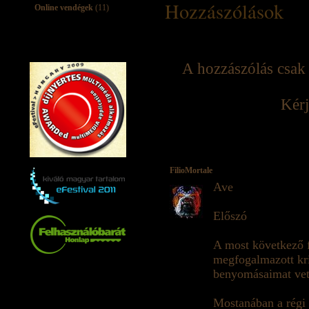
Hozzászólások
Online vendégek
(11)
A hozzászólás csak 
Kérj
FilioMortale
Ave
Előszó
A most következő f
megfogalmazott kri
benyomásaimat vet
Mostanában a régi 