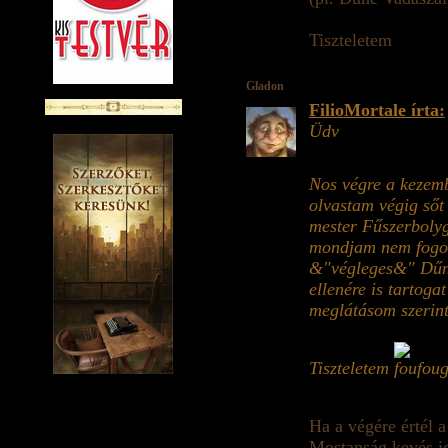
Tiszteletem
Gladon
FilioMortale írta:
Üdv
Nos végre a kezem
olvastam végig sőt
mester Fűszerbolygó
mondjam nem fogok 
&"végleges&" Dűne
ellenére is tartoga
meglátásom szerint
Tiszteletem
Ha a végére értél a
Mostanság kevés id