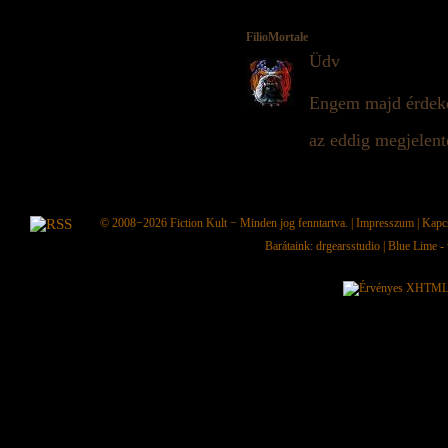
FilioMortale
Üdv
Engem majd érdeke
az eddig megjelent
© 2008−2026
Fiction Kult
− Minden jog fenntartva. |
Impresszum
|
Kapc
Barátaink:
drgearsstudio
|
Blue Lime - 