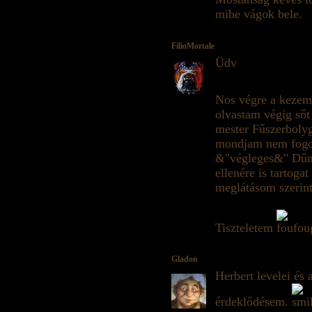
mibe vágok bele.
FilioMortale
Üdv
Nos végre a kezem
olvastam végig sőt
mester Fűszerbolyg
mondjam nem fogok 
&"végleges&" Dűne
ellenére is tartoga
meglátásom szerint
Tiszteletem
Gladon
Herbert levelei és 
érdeklődésem.