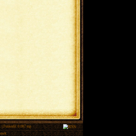
.
| Futásidő: 0.007 mp
eknek