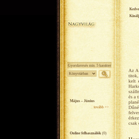
Kedv
Kínál
Az At
titok
kelt
Harko
száll
és a 
Május – Június
plané
tovább >>
Dűnén
felve
érkez
csak 
Online felhasználók
(0)