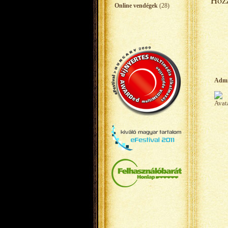
Hozz
Online vendégek
(28)
Adm