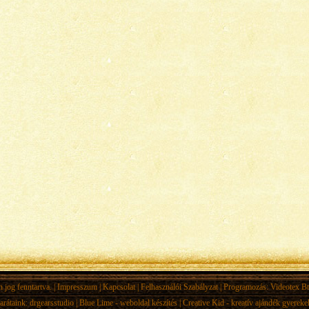
jog fenntartva. |
Impresszum
|
Kapcsolat
|
Felhasználói Szabályzat
| Programozás:
Videotex Bt
arátaink:
drgearsstudio
|
Blue Lime - weboldal készítés
|
Creative Kid - kreatív ajándék gyerek