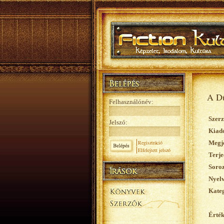
A Dű
Felhasználónév:
Szerz
Jelszó:
Kiad
Regisztráció
Megje
Elfelejtett jelszó
Terje
Soroz
Nyelv
Kateg
Érték