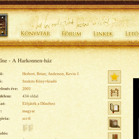
ne - A Harkonnen-ház
ő:
Herbert, Brian
;
Anderson, Kevin J.
ó:
Szukits Könyvkiadó
lenés éve:
2001
delem:
434 oldal
at:
Előjáték a Dűnéhez
:
magyar
ória:
sci-fi
elés: