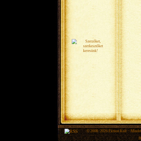
© 2008−2026
Fiction Kult
− Minden 
B