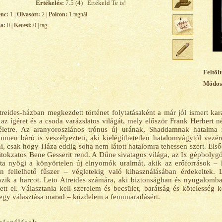
Értékelés:
7.5 (4) | Értékeld Te is!
enc:
1 |
Olvasott:
2 |
Polcon:
1 tagnál
ja:
0 |
Keresi:
0 | tag
Feltölt
Módosí
reides-házban megkezdett történet folytatásaként a már jól ismert kar
, az ígéret és a csoda varázslatos világát, mely először Frank Herbert 
 életre. Az aranyoroszlános trónus új urának, Shaddamnak hatalma
nnen báró is veszélyezteti, aki kielégíthetetlen hatalomvágytól vezér
ni, csak hogy Háza eddig soha nem látott hatalomra tehessen szert. Első
titokzatos Bene Gesserit rend. A Dűne sivatagos világa, az Ix gépbolyg
ta nyögi a könyörtelen új elnyomók uralmát, akik az erőforrások – 
 fellelhető fűszer – végletekig való kihasználásában érdekeltek. 
szik a harcot. Leto Atreides számára, aki biztonságban és nyugalomban
ett el. Választania kell szerelem és becsület, barátság és kötelesség 
egy választása marad – küzdelem a fennmaradásért.