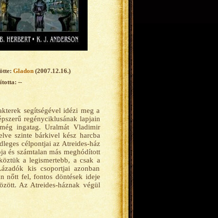
ötte:
Gladon
(2007.12.16.)
totta: --
akterek segítségével idézi meg a
népszerű regényciklusának lapjain
 még ingatag. Uralmát Vladimir
elve szinte bárkivel kész harcba
dleges célpontjai az Atreides-ház
ója és számtalan más meghódított
köztük a legismertebb, a csak a
Lázadók kis csoportjai azonban
 nőtt fel, fontos döntések ideje
között. Az Atreides-háznak végül