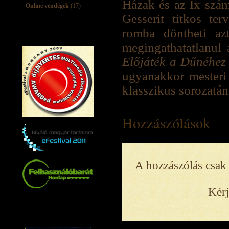
Házak és az Ix szám
Online vendégek
(17)
Gesserit titkos te
romba döntheti az
megingathatatlanul 
Előjáték a Dűnéhez
ugyanakkor mesteri
klasszikus sorozatá
Hozzászólások
A hozzászólás csak 
Kérj