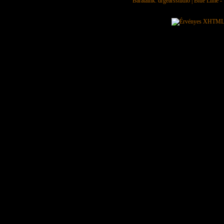
Barátaink:
drgearsstudio
|
Blue Lime - 