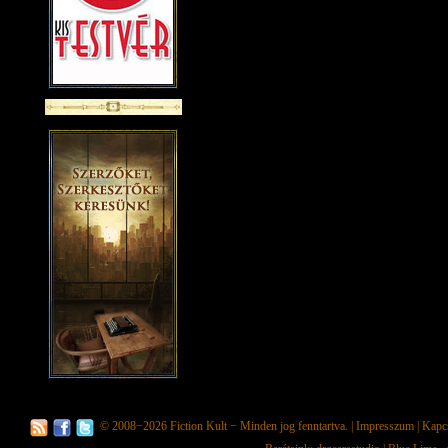
© 2008−2026
Fiction Kult
− Minden jog fenntartva. |
Impresszum
|
Kapc