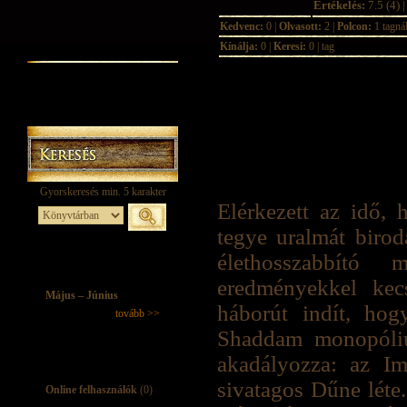
Értékelés:
7.5 (4) |
Kedvenc:
0 |
Olvasott:
2 |
Polcon:
1 tagná
Kínálja:
0 |
Keresi:
0 | tag
Elérkezett az idő,
tegye uralmát biroda
élethosszabbító m
eredményekkel kecs
Május – Június
háborút indít, hog
tovább >>
Shaddam monopóliu
akadályozza: az Im
sivatagos Dűne léte
Online felhasználók
(0)