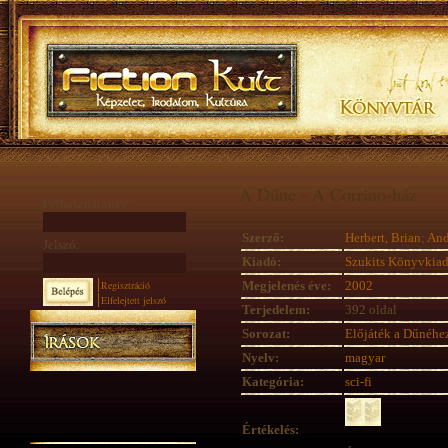
A Dűne - A Corrino-ház
Felhasználónév:
Szerző:
Herbert, Brian
;
And
Jelszó:
Kiadó:
Szukits Könyvkia
Regisztráció
Megjelenés éve:
2002
Elfelejtett jelszó
Terjedelem:
392 oldal
Sorozat:
Előjáték a Dűnéhe
Nyelv:
magyar
Kategória:
sci-fi
Értékelés: