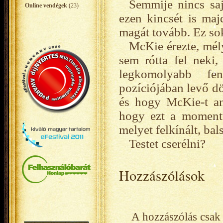
Semmije nincs saj
Online vendégek
(23)
ezen kincsét is majd
magát tovább. Ez sok
McKie érezte, mél
sem rótta fel neki,
legkomolyabb fen
pozíciójában levő d
és hogy McKie-t ann
hogy ezt a momentum
melyet felkínált, bal
Testet cserélni?
Hozzászólások
A hozzászólás csak 