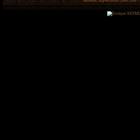
Barátaink:
drgearsstudio
|
Blue Lime - 