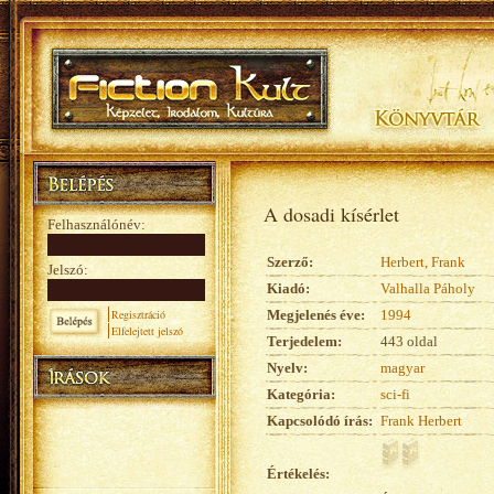
A dosadi kísérlet
Felhasználónév:
Szerző:
Herbert, Frank
Jelszó:
Kiadó:
Valhalla Páholy
Regisztráció
Megjelenés éve:
1994
Elfelejtett jelszó
Terjedelem:
443 oldal
Nyelv:
magyar
Kategória:
sci-fi
Kapcsolódó írás:
Frank Herbert
Értékelés: