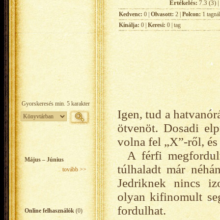
Értékelés:
7.3 (3) |
Kedvenc:
0 |
Olvasott:
2 |
Polcon:
1 tagná
Kínálja:
0 |
Keresi:
0 | tag
Igen, tud a hatvanór
ötvenöt. Dosadi elp
volna fel „X”-ről, és
A férfi megfordul
Május – Június
túlhaladt már néhán
tovább >>
Jedriknek nincs iz
olyan kifinomult s
fordulhat.
Online felhasználók
(0)