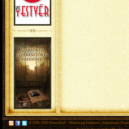
© 2008−2026
Fiction Kult
− Minden jog fenntartva. |
Impresszum
|
Kapc