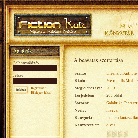
A beavatás szertartása
Felhasználónév:
Szerző:
Sheenard, Anthony
Jelszó:
Kiadó:
Metropolis Media 
Regisztráció
Megjelenés éve:
2009
Elfelejtett jelszó
Terjedelem:
288 oldal
Sorozat:
Galaktika Fantasz
Nyelv:
magyar
Kategória:
modern fantasztik
Könyvrészlet:
olvas