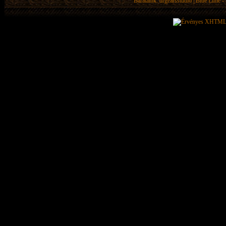
Barátaink:
drgearsstudio
|
Blue Lime - 