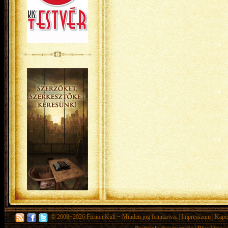
© 2008−2026
Fiction Kult
− Minden jog fenntartva. |
Impresszum
|
Kapc