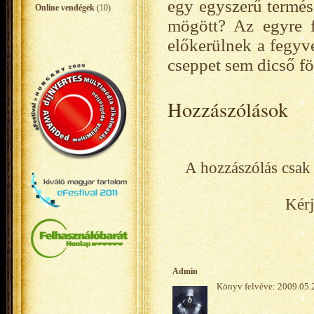
egy egyszerű termész
Online vendégek
(10)
mögött? Az egyre f
előkerülnek a fegyv
cseppet sem dicső fö
Hozzászólások
A hozzászólás csak 
Kérj
Admin
Könyv felvéve: 2009.05.