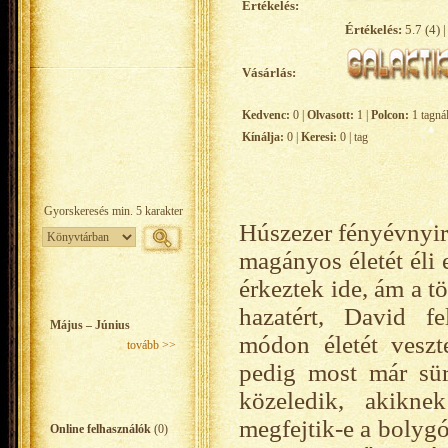
Értékelés:
Értékelés:
5.7 (4) |
Vásárlás:
Kedvenc:
0 |
Olvasott:
1 |
Polcon:
1 tagná
Kínálja:
0 |
Keresi:
0 | tag
Húszezer fényévnyire
magányos életét éli
érkeztek ide, ám a t
hazatért, David fe
Május – Június
módon életét veszt
tovább >>
pedig most már sür
közeledik, akikne
megfejtik-e a bolygó
Online felhasználók
(0)