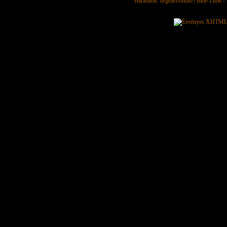
Barátaink:
drgearsstudio
|
Blue Lime - 