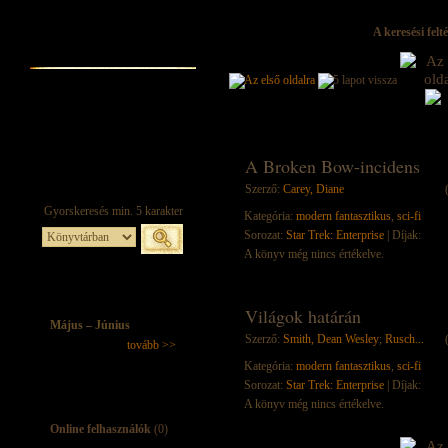
A keresési felt
A Broken Bow-incidens
Szerző:
Carey, Diane
Kategória:
modern fantasztikus
,
sci-fi
Sorozat:
Star Trek: Enterprise
| Díjak:
A könyv még nincs értékelve.
Világok határán
Május – Június
Szerző:
Smith, Dean Wesley
;
Rusch...
tovább >>
Kategória:
modern fantasztikus
,
sci-fi
Sorozat:
Star Trek: Enterprise
| Díjak:
A könyv még nincs értékelve.
Online felhasználók
(0)