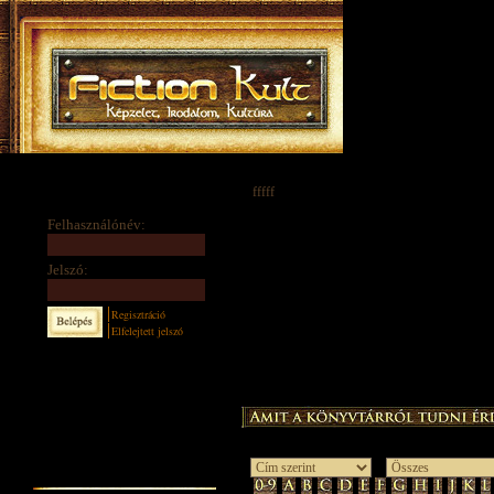
fffff
Felhasználónév:
Jelszó:
Regisztráció
Elfelejtett jelszó