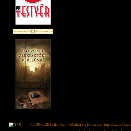
© 2008−2026
Fiction Kult
− Minden jog fenntartva. |
Impresszum
|
Kapc